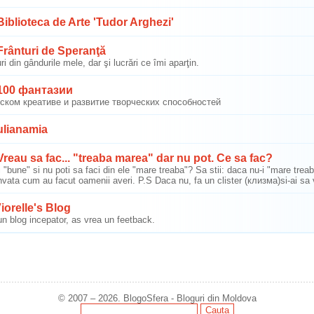
iblioteca de Arte 'Tudor Arghezi'
rânturi de Speranţă
ri din gândurile mele, dar şi lucrări ce îmi aparţin.
00 фантазии
ском креативе и развитие творческих способностей
ulianamia
reau sa fac... "treaba marea" dar nu pot. Ce sa fac?
i "bune" si nu poti sa faci din ele "mare treaba"? Sa stii: daca nu-i "mare t
invata cum au facut oamenii averi. P.S Daca nu, fa un clister (клизма)si-ai sa v
iorelle's Blog
n blog incepator, as vrea un feetback.
© 2007 – 2026. BlogoSfera - Bloguri din Moldova