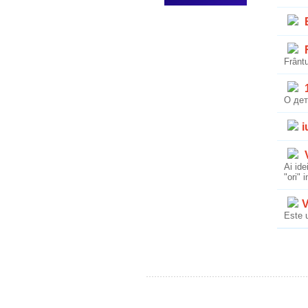
B
F
Frântu
1
О дет
i
V
Ai ide
"ori" 
V
Este u