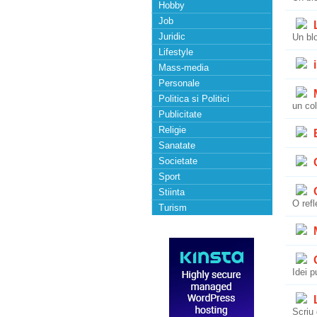
Hobby
Job
L
Juridic
Un blo
Lifestyle
i
Mass-media
Personale
M
Politica si Politici
un col
Publicitate
Religie
Sanatate
Societate
C
Sport
O
Stiinta
O refl
Turism
M
G
Idei p
L
Scriu 