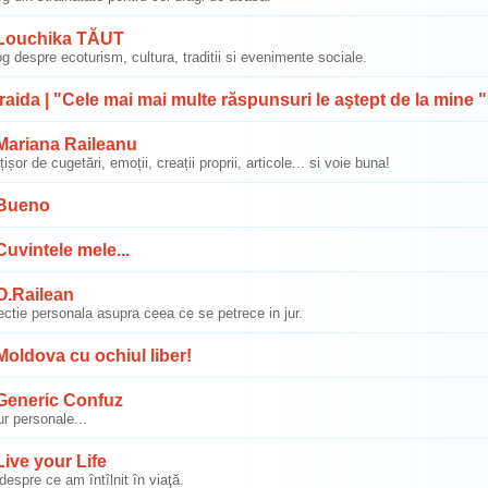
ouchika TĂUT
g despre ecoturism, cultura, traditii si evenimente sociale.
raida | "Cele mai mai multe răspunsuri le aştept de la mine 
ariana Raileanu
țișor de cugetări, emoții, creații proprii, articole... si voie buna!
Bueno
uvintele mele...
.Railean
ectie personala asupra ceea ce se petrece in jur.
oldova cu ochiul liber!
eneric Confuz
ur personale...
ive your Life
despre ce am întîlnit în viaţă.