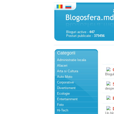
Bloguri active -
447
Posturi publicate -
375456
Categorii
Administratie locala
Afaceri
C
Arta si Cultura
Blogul
Auto Moto
Corporative
S
Divertisment
despre
Ecologie
B
Entertainment
Foto
D
Hi-Tech
Un blo