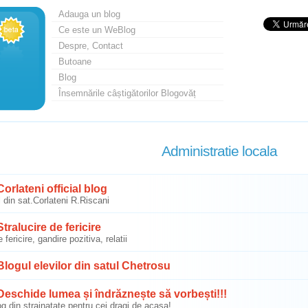
Adauga un blog
Ce este un WeBlog
Despre, Contact
Butoane
Blog
Însemnările câștigătorilor Blogovăț
Administratie locala
orlateni official blog
 din sat.Corlateni R.Riscani
tralucire de fericire
 fericire, gandire pozitiva, relatii
logul elevilor din satul Chetrosu
eschide lumea și îndrăznește să vorbești!!!
g din strainatate pentru cei dragi de acasa!