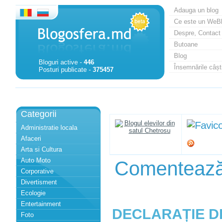
Adauga un blog
Ce este un WeB
Despre, Contact
Butoane
Blog
Bloguri active -
446
Însemnările câști
Posturi publicate -
375457
Categorii
Administratie locala
Afaceri
Arta si Cultura
Auto Moto
Comenteaz
Corporative
Divertisment
Ecologie
Entertainment
DECLARAȚIE 
Foto