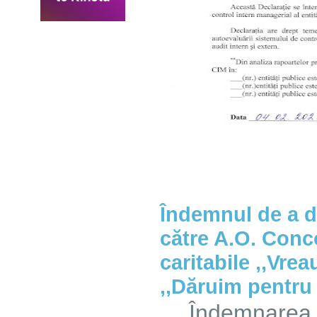
Îndemnul de a d
către A.O. Conco
caritabile ,,Vrea
,,Dăruim pentru 
Îndemnarea