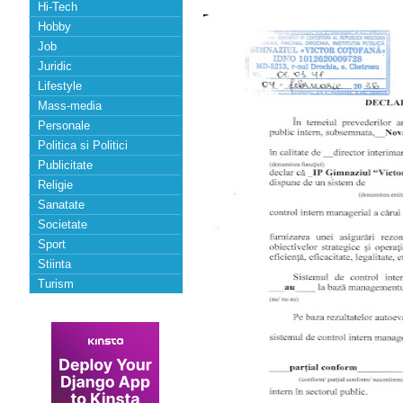
Hi-Tech
Hobby
Job
Juridic
Lifestyle
Mass-media
Personale
Politica si Politici
Publicitate
Religie
Sanatate
Societate
Sport
Stiinta
Turism