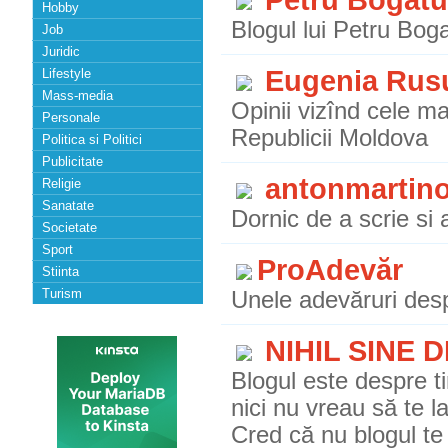
Petru Bogatu
Hobby
Blogul lui Petru Boga
Job
Juridic
Eugenia Rus
Lifestyle
Mass-media
Opinii vizînd cele m
Personale
Republicii Moldova
Politica si Politici
Publicitate
antonmartino
Religie
Sanatate
Dornic de a scrie si
Societate
Sport
ProAdevăr
Stiinta
Turism
Unele adevăruri desp
NIHIL SINE 
Blogul este despre t
nici nu vreau să te l
Cred că nu blogul te 