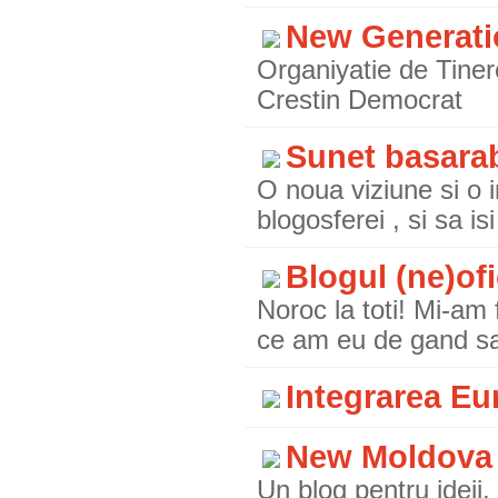
New Generati
Organiyatie de Tiner
Crestin Democrat
Sunet basara
O noua viziune si o im
blogosferei , si sa is
Blogul (ne)ofi
Noroc la toti! Mi-am 
ce am eu de gand sa
Integrarea Eu
New Moldova 
Un blog pentru ideii, 