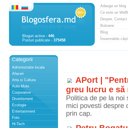
Adauga un blog
Ce este un WeB
Despre, Contact
Butoane
Blog
Bloguri active -
446
Însemnările câști
Posturi publicate -
375458
Categorii
Administratie locala
Afaceri
APort | "Pentr
Arta si Cultura
Auto Moto
greu lucru e să 
Corporative
Politica de pe la noi 
Divertisment
mici povesti despre o
Ecologie
Entertainment
prin cap.
Foto
Hi-Tech