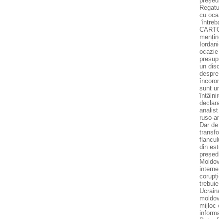
președ
Regatul
cu ocaz
întreb
CARTON:
mențin
Iordani
ocazie
presupu
un disc
despre 
încoron
sunt u
întâlni
declar
analist
ruso-am
Dar de
transfo
flancul
din est
președi
Moldova
interne
corupți
trebuie
Ucrain
moldove
mijloc 
inform