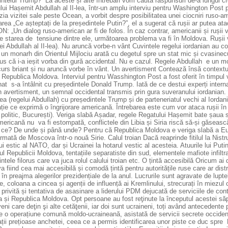
intelui Trump? La aceste și alte întrebări vom căuta răspunsuri de-a lungul cr
ui Hașemit Abdullah al II-lea, într-un amplu interviu pentru Washington Post pe
ia vizitei sale peste Ocean, a vorbit despre posibilitatea unei ciocniri ruso-a
area „Ce așteptați de la președintele Putin?”, el a sugerat că rușii ar putea
 „Un dialog ruso-american ar fi de folos. În caz contrar, americanii și rușii vo
e starea de tensiune dintre ele, următoarea problema va fi în Moldova. Rușii 
ei Abdullah al II-lea). Nu aruncă vorbe-n vânt Cuvintele regelui iordanian au co
 un monarh din Orientul Mijlociu arată cu degetul spre un stat mic și cvasinec
s că i-a ieșit vorba din gură accidental. Nu e cazul. Regele Abdullah e un mon
urs briant și nu aruncă vorbe în vânt. Un avertisment Contează însă contextul 
Republica Moldova. Interviul pentru Wasshington Post a fost oferit în timpul 
at s-a întâlnit cu președintele Donald Trump. Iată de ce destui experți interna
n avertisment, un semnal occidental transmis prin gura suveranului iordanian.
rea (regelui Abdullah) cu președintele Trump și de parteneriatul vechi al Iorda
ație ce exprimă o îngrijorare americană. Întrebarea este cum vor ataca rușii 
 politic, București). Veriga slabă Așadar, regele Regatului Hașemit bate șaua
ericană nu va fi estompată, conflictele din Libia și Siria riscă să-și găseas
 ce? De unde și până unde? Pentru că Republica Moldova e veriga slabă a Eur
rmată de Moscova într-o nouă Sirie. Calul troian Dacă reaprinde fitilul la Nist
ui estic al NATO, dar și Ucrainei la hotarul vestic al acesteia. Atuurile lui Puti
ul Republicii Moldova, tentațiile separatiste din sud, elementele mafiote infiltr
ntele filorus care va juca rolul calului troian etc. O țintă accesibilă Oricum ai
 fiind cea mai accesibilă și comodă țintă pentru autoritățile ruse care ar dist
 în preajma alegerilor prezidențiale de la anul. Lucrurile sunt agravate de lupte
e, coloana a cincea și agenții de influență ai Kremlinului, strecurați în miezul
 privită și tentativa de asasinare a liderului PDM dejucată de serviciile de contr
a și Republica Moldova. Opt persoane au fost reţinute la începutul acestei săp
ni care deţin şi alte cetăţenii, iar doi sunt ucraineni, toți având antecedente
e o operațiune comună moldo-ucraineană, asistată de servicii secrete occidenta
ații prețioase anchetei, ceea ce a permis identificarea unor piste ce duc spre