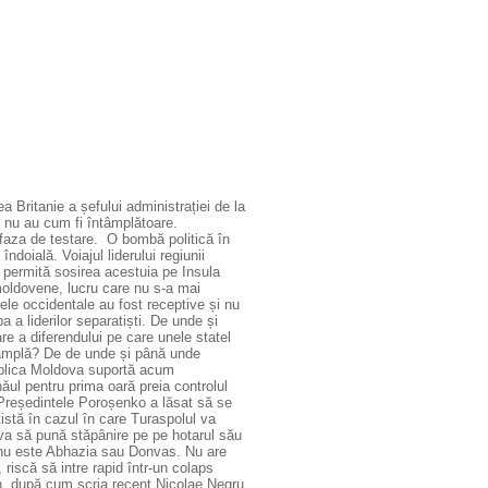
 Britanie a șefului administrației de la
t nu au cum fi întâmplătoare.
 faza de testare.
O bombă politică în
doială. Voiajul liderului regiunii
u permită sosirea acestuia pe Insula
 moldovene, lucru care nu s-a mai
tele occidentale au fost receptive și nu
 a liderilor separatiști. De unde și
re a diferendului pe care unele statel
ntâmplă? De de unde și până unde
blica Moldova suportă acum
ăul pentru prima oară preia controlul
 Președintele Poroșenko a lăsat să se
istă în cazul în care Turaspolul va
ova să pună stăpânire pe pe hotarul său
a nu este Abhazia sau Donvas. Nu are
riscă să intre rapid într-un colaps
tin, după cum scria recent Nicolae Negru