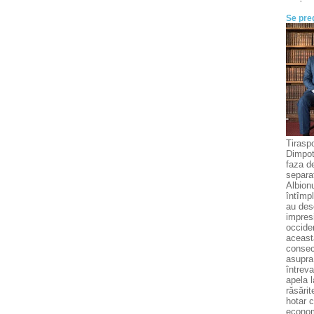
Se pre
Tiraspo
Dimpotr
faza de
separat
Albionu
întîmpl
au desc
impresi
occide
aceast
conseci
asupra
întreva
apela l
răsări
hotar c
economi