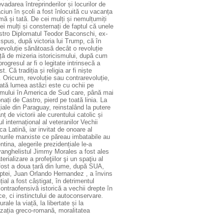
adarea întreprinderilor și locurilor de
iun în școli a fost înlocuită cu vacanța
mă și tată. De cei mulți și nemulțumiți
ei mulți și consternați de faptul că unele
Castro Diplomatul Teodor Baconschi, ex-
spus, după victoria lui Trump, că în
evoluție sănătoasă decât o revoluție
ță de mizeria istoricismului, după cum
rogresul ar fi o legitate intrinsecă a
 Că tradiția și religia ar fi niște
. Oricum, revoluție sau contrarevoluție,
oată lumea astăzi este cu ochii pe
smului în America de Sud care, până mai
nați de Castro, pierd pe toată linia. La
iale din Paraguay, reinstalând la putere
 de victorii ale curentului catolic și
 internațional al veteranilor Vechii
a Latină, iar invitat de onoare al
murile marxiste ce păreau imbatabile au
ina, alegerile prezidențiale le-a
evanghelistul Jimmy Morales a fost ales
rializare a profeţiilor şi un spaţiu al
 fost a doua țară din lume, după SUA,
ptei, Juan Orlando Hernandez , a învins
ial a fost câștigat, în detrimentul
ntraofensivă istorică a vechii drepte în
ce, ci instinctului de autoconservare.
ale la viață, la libertate și la
lizația greco-romană, moralitatea