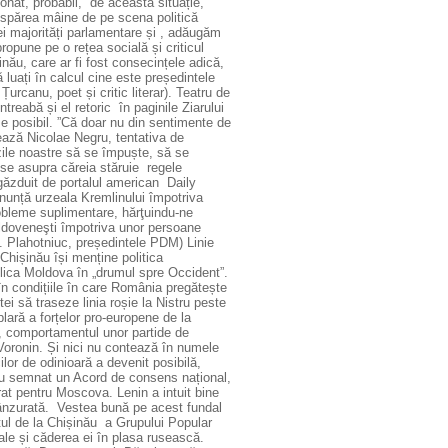
onat, probabil, de această situație,
dispărea mâine de pe scena politică
i majorități parlamentare și , adăugăm
ropune pe o rețea socială și criticul
inău, care ar fi fost consecințele adică,
 luați în calcul cine este președintele
urcanu, poet și critic literar). Teatru de
reabă și el retoric în paginile Ziarului
 e posibil. ”Că doar nu din sentimente de
ează Nicolae Negru, tentativa de
zile noastre să se împuște, să se
se asupra căreia stăruie regele
c, găzduit de portalul american Daily
enunță urzeala Kremlinului împotriva
bleme suplimentare, hărţuindu-ne
oldoveneşti împotriva unor persoane
V. Plahotniuc, președintele PDM) Linie
Chișinău își menține politica
blica Moldova în „drumul spre Occident”.
n condițiile în care România pregătește
ei să traseze linia roșie la Nistru peste
lară a forțelor pro-europene de la
e, comportamentul unor partide de
Voronin. Și nici nu contează în numele
or de odinioară a devenit posibilă,
au semnat un Acord de consens național,
at pentru Moscova. Lenin a intuit bine
pânzurată. Vestea bună pe acest fundal
entul de la Chișinău a Grupului Popular
ale și căderea ei în plasa rusească.