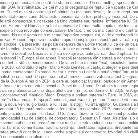
ocupați de sexualitate decât de starea drumurilor. De cei mulți și speriați de ev
in SUA în străinătate. De cei mulți și dezgustați de faptul că vacanța ce Crăc
n. De cei mulți și contrariați că părinții nu mai sunt descriși în acte drept ma
nele state americane Biblia este considerată un text politically incorrect. De c
e artă consacrate sunt taxate ca fiind violente sau rasiste. Înfrângerea lui 
u de Externe al României și fost ambasador în mai multe capitale ale lumii, a 
ncepe o nouă revoluție conservatoare. De fapt, cred că mai curând e o contrar
toare. Nu este vorba de o mișcare împotriva progresului, ci de o rezistență fa
e Karl Popper. Împotriva crezului utopic de inspirație marxistă potrivit căruia p
ei sociale. Că prezentul se poate debarasa de valorile trecutului ca de un balast.
le în calea dezvoltării și de aceea trebuie aruncate în lada de gunoi a istoriei
lume l-a crezut pe Baconschi. Însă evoluțiile actuale par să-i dea dreptate. T
va dreptei în Europa și de aceea îi scapă renașterea din cenușă a conservati
ra un fief al stângii neocomuniste. De la un timp încoace însă, socialiștii, pasio
lie 2018, candidatul dreptei, Mario Abdo Benitez, a câştigat alegerile prezidenţ
 partid conservator Colorado. Acest succes nu-i decât o nouă verigă într-un lanț
onalist pe continent. Un prim semnal al reînvierii conservatoare a fost Congresul
de la Buenos Aires din 2014 la care au participat fruntașii partidelor din Americ
nii fusese reprezentantul special al Papei de la Roma. De atunci încoace regi
 să se prăbușească unul după altul ca într-un joc de domino. În 2015, în Argent
at conservatorul Mauricio Macri. Dreapta a preluat puterea în Peru. În 2016, 
nte în Guatemala. El sprijină necondiţionat Israelul, pe care îl consideră o mate
i (a doua Venire, glorioasă, a lui Iisus Hristos). Nu întâmplător, Guatemala a
 anunțat că își mută ambasada la Ierusalim. În noiembrie 2017, candidatul dre
erile prezidențiale din Honduras. O lună mai târziu, în Chile, scrutinul prezidenț
andidatului său de stânga, de conservatorul Sebastian Pinera. Asistăm la o co
evirimentul ei se datorează nu unui moft al electoratului sau unei toane politi
a, familia, comunitatea, tradiția, credința, identitatea națională, drepturile natur
tatea privată constituie lumea veche a spiritului conservator, izvorâtă din civi
ă și principiile capitalismului.