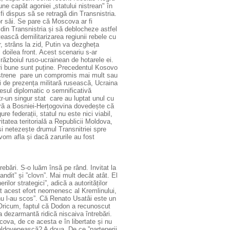
une capăt agoniei „statului nistrean" în
fi dispus să se retragă din Transnistria.
or săi. Se pare că Moscova ar fi
din Transnistria și să deblocheze astfel
ească demilitarizarea regiunii rebele cu
 strâns la zid, Putin va dezgheța
 doilea front. Acest scenariu s-ar
războiul ruso-ucrainean de hotarele ei.
ări bune sunt puține. Precedentul Kosovo
 nistrene pare un compromis mai mult sau
i de prezența militară rusească, Ucraina
resul diplomatic o semnificativă
r-un singur stat care au luptat unul cu
mară a Bosniei-Herțogovina dovedește că
re federații, statul nu este nici viabil,
itatea teritorială a Republicii Moldova,
i netezește drumul Transnitriei spre
om afla și dacă zarurile au fost
trebări. S-o luăm însă pe rând.
Invitat la
ndit” și ”clovn”. Mai mult decât atât. El
lor strategici”, adică a autorităților
dat acest efort neomenesc al Kremlinului,
nu l-au scos”. Că Renato Usatâi este un
. Oricum, faptul că Dodon a recunoscut
sa dezarmantă ridică niscaiva întrebări.
cova, de ce acesta e în libertate și nu
 moldovenească? A doua. De ce ”partenerii