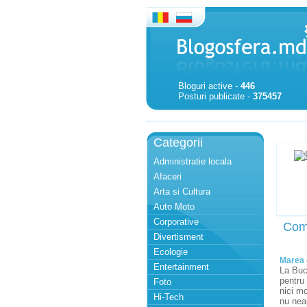
Bloguri active -
446
Posturi publicate -
375457
Categorii
Administratie locala
Afaceri
Arta si Cultura
Auto Moto
Corporative
Com
Divertisment
Ecologie
Marea 
Entertainment
La Bucu
pentru 
Foto
nici mo
Hi-Tech
nu neap