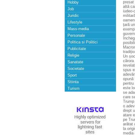
presat 
Hobby
altă ca
Job
iudeo-c
Juridic
milita
oameni
Lifestyle
țară un
Mass-media
exempl
guvernu
Personale
închege
Politica si Politici
posibil
Macron 
Publicitate
tradiți
Religie
Un șoc 
cărora 
Sanatate
revelat
Societate
spus el
adevăra
Sport
opună u
Stiinta
pentru
este lo
Turism
se adap
care se
Trump 
o adevă
drept u
atare e
pe Trum
arătat 
la orig
media c