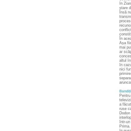
în Ziar
stare d
Însă nu
transmi
procesu
recuno
conflic
constit
În acea
Așa fi
mai puț
ar scăp
concesi
altul î
în cazu
nici fu
primir
separar
arunca
Bandiți
Pentru 
televiz
a făcut
ruse ca
Dodon 
interlo
într-un
Prima. 
în pușc