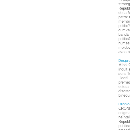
strateg
Republi
de la M
patra: 
membru 
politic
cumva a
bandă 
politic
numește
moldove
avea oc
Despre
Mihai G
incult 
scris î
Lideri
premed
celora
discred
binecu
Cronica
CRONIC
enigmat
neînțel
Repub
publica