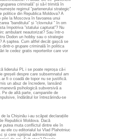
 gruparea criminală” și să-l trimită în
numește regimul ”partenerului strategic”
ile politice din Republica Moldova? A
e pile la Moscova în favoarea unui
area ”banditului” și ”clovnului ” în om
sta împotriva ”statului capturat”? Nu
irc ambulant neautorizat? Sau într-o
ntru Dodon un hobby sau o strategie
 joc? A șaptea. Cum altfel decât gașcă se
dintr-o grupare criminală în politica
i le cedez gratis reporterilor care vor
ă liderului PL i se poate reproșa că-i
e de greșeli despre care subsemnatul am
 ar fi o coadă de topor nu se justifică.
omis un abuz de încredere, lansând
a manevră psihologică subversivă a
. Pe de altă parte, campaniile de
mpulsive, îndărătul lor întrezărindu-se
e la Chișinău i-au scăpat declarațiile
 ale Republicii Moldova. Dacă
 putea muta conflictul dintre ele în
au ele cu editorialul lui Vlad Plahotniuc
 și cere sprijinul administrației