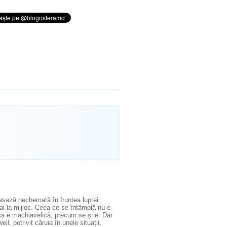
 așază nechemată în fruntea luptei
al la mijloc. Ceea ce se întâmplă nu e
ica e machiavelică, precum se știe. Dar
ll, potrivit căruia în unele situații,