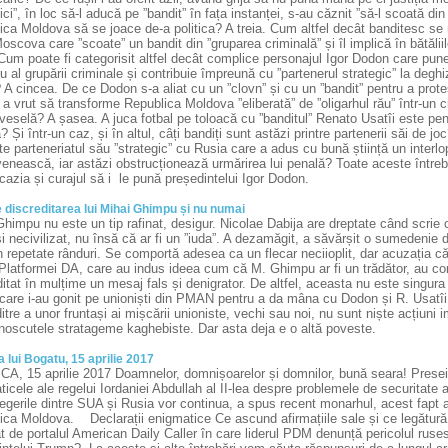
ici”, în loc să-l aducă pe ”bandit” în fața instanței, s-au căznit ”să-l scoată din
ca Moldova să se joace de-a politica? A treia. Cum altfel decât banditesc se 
oscova care ”scoate” un bandit din ”gruparea criminală” și îl implică în bătăli
Cum poate fi categorisit altfel decât complice personajul Igor Dodon care pun
al grupării criminale și contribuie împreună cu ”partenerul strategic” la deghiz
? A cincea. De ce Dodon s-a aliat cu un ”clovn” și cu un ”bandit” pentru a prote
 vrut să transforme Republica Moldova ”eliberată” de ”oligarhul rău” într-un c
veselă? A șasea. A juca fotbal pe toloacă cu ”banditul” Renato Usatîi este pe
ă? Și într-un caz, și în altul, câți bandiți sunt astăzi printre partenerii săi de
 parteneriatul său ”strategic” cu Rusia care a adus cu bună știință un interlop 
nească, iar astăzi obstrucționează urmărirea lui penală? Toate aceste întrebăr
azia și curajul să i le pună președintelui Igor Dodon.
 discreditarea lui Mihai Ghimpu și nu numai
himpu nu este un tip rafinat, desigur. Nicolae Dabija are dreptate când scrie c
și necivilizat, nu însă că ar fi un ”iuda”. A dezamăgit, a săvărșit o sumedeni
n repetate rânduri. Se comportă adesea ca un flecar neciioplit, dar acuzația că
i Platformei DA, care au indus ideea cum că M. Ghimpu ar fi un trădător, au c
itat în mulțime un mesaj fals și denigrator. De altfel, aceasta nu este singur
 care i-au gonit pe unioniști din PMAN pentru a da mâna cu Dodon și R. Usatîi
itre a unor fruntași ai mișcării unioniste, vechi sau noi, nu sunt niște acțiuni i
noscutele stratageme kaghebiste. Dar asta deja e o altă poveste.
 lui Bogatu, 15 aprilie 2017
A, 15 aprilie 2017 Doamnelor, domnișoarelor și domnilor, bună seara! Presei d
icele ale regelui Iordaniei Abdullah al II-lea despre problemele de securitate
egerile dintre SUA și Rusia vor continua, a spus recent monarhul, acest fapt ar
lica Moldova.
Declarații enigmatice Ce ascund afirmațiile sale și ce legătură 
t de portalul American Daily Caller în care liderul PDM denunță pericolul rusesc