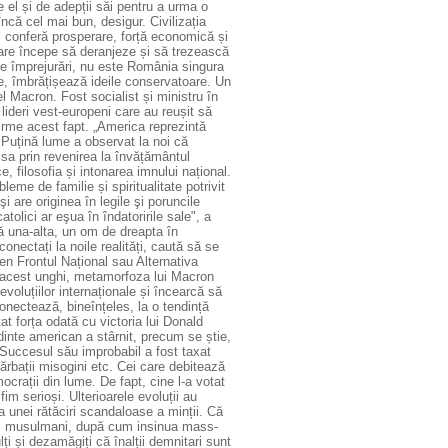
 el și de adepții săi pentru a urma o
ncă cel mai bun, desigur. Civilizația
îi conferă prosperare, forță economică și
are începe să deranjeze și să trezească
te împrejurări, nu este România singura
re, îmbrățișează ideile conservatoare. Un
Macron. Fost socialist și ministru în
lideri vest-europeni care au reușit să
irme acest fapt. „America reprezintă
. Puțină lume a observat la noi că
sa prin revenirea la învățământul
e, filosofia și intonarea imnului național.
eme de familie și spiritualitate potrivit
i are originea în legile şi poruncile
tolici ar eşua în îndatoririle sale", a
nă una-alta, un om de dreapta în
conectați la noile realități, caută să se
en Frontul Național sau Alternativa
n acest unghi, metamorfoza lui Macron
evoluțiilor internaționale și încearcă să
onectează, bineînțeles, la o tendință
at forța odată cu victoria lui Donald
inte american a stârnit, precum se știe,
 Succesul său improbabil a fost taxat
bărbații misogini etc. Cei care debitează
crații din lume. De fapt, cine l-a votat
m serioși. Ulterioarele evoluții au
 unei rătăciri scandaloase a minții. Că
anții musulmani, după cum insinua mass-
i și dezamăgiți că înalții demnitari sunt