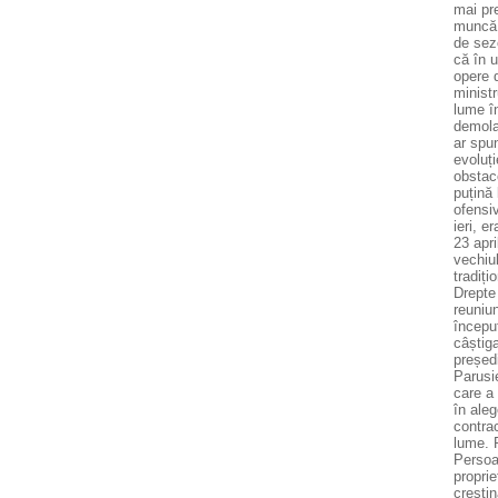
mai pre
muncă d
de sezo
că în u
opere d
ministr
lume î
demola
ar spun
evoluți
obstaco
puțină 
ofensi
ieri, e
23 apri
vechiul
tradiți
Drepte 
reuniu
început
câștig
președi
Parusie
care a
în aleg
contrac
lume. R
Persoan
proprie
creștin