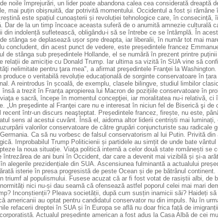
de noile împrejurări, un lider poate abandona calea cea considerată dreaptă de
le, mai puțin obișnuită, dar potrivită momentului. Occidentul a fost și rămâne î
reștină este spațiul cunoașterii și revoluției tehnologice care, în consecință, 
ră. Dar de la un timp încoace aceasta suferă de o anumită amnezie culturală c
i din indolență sufletească, obligându-i să se întrebe ce se întâmplă. În aces
de stânga se deplasează ușor spre dreapta, iar liberalii, în număr tot mai ma
u concludent, din acest punct de vedere, este președintele francez Emmanuel 
l de stânga sub președintele Hollande, el se numără în prezent printre puținii 
 relații de amiciție cu Donald Trump. Iar ultima sa vizită în SUA vine să conf
ităţi nelimitate pentru ţara mea", a afirmat preşedintele Franţei la Washington
produce o veritabilă revoluție educațională de sorginte conservatoare în țara 
onal. A reintrodus în școală, de exemplu, clasele bilingve, studiul limbilor clasic
însă a trezit în Franța apropierea lui Macron de pozițiile conservatoare în probl
viaţa e sacră, începe în momentul concepţiei, iar moralitatea nu-i relativă, ci îş
e. „Un preşedinte al Franţei care nu e interesat în niciun fel de Biserică şi de ca
 recent într-un discurs neaşteptat. Președintele francez, firește, nu este, pâ
tul sens al acestui cuvânt. Însă el, aidoma altor liderii centriști mai luminați, 
zurpării valorilor conservatoare de către grupări conjuncturiste sau radicale g
 Germania. Ca să nu vorbesc de falsul conservatorism al lui Putin. Privită di
gică. Improbabilul Trump Politicienii și partidele au simțit de unde bate vântul 
teze la noua situație. Viaţa politică internă a celor două state românești se c
 întrezărea de ani buni în Occident, dar care a devenit mai vizibilă și și-a arăt
în alegerile prezidențiale din SUA. Ascensiunea fulminantă a actualului președ
rată isterie în presa progresistă de peste Ocean și de pe bătrânul continent.
n triumf al populismului. Fusese acuzat că ar fi fost votat de rasiștii albi, de 
normități nici nu-și dau seamă că ofensează astfel poporul celei mai mari demo
p? Inconștienții? Pleava societății, după cum susțin inamicii săi? Haideți să fi
că americanii au optat pentru candidatul conservator nu din impuls. Nu în urma
inile refacerii dreptei în SUA și în Europa se află nu doar frica față de imigr
orporatistă. Actualul președinte american a fost adus la Casa Albă de cei mulț