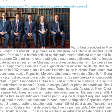
gătește separaea Transnistriei în baza precedentului Kosovo?
Vizita fără precedent în Marea
l, Vadim Krasnoselki, și primirea sa la Ministerul de Externe al Regatului Uni
ivă. Pare să fie o bombă politică occidentală recent fabricată care se află în
 testare Că la mijloc nu este o stângăcie sau o eroare diplomatică, nu încape în
iste nu era un secret, iar Chișinăul a cerut respectuos dar ferm Londrei să n
lui. Suprinzător, Foreign Office a ignorat demersurile făcute de oficialitățile
at de la 1992 încoace, anul izbucnirii conflictului de la Nistru. Până acum sta
onsiderat poziția Republicii Moldova când venea vorba de călătoriile în Europa
a că a fost întoarsă foia problemei transnistre. Se prefigurează o nouă aborda
ntale, în primul rând Marea Britaniei și SUA ar înclina să o adopte. Ce se î
ă schimbare de macaz? Riscă un colaps Oricât ar părea de paradoxal, Repu
nțele propriilor succese în chestiunea Transnistreană. Asistat de Kiev, Chișin
 segmentului transnistrean al frontieri moldo-ucrainene. Mai mult decât atât.
dă că țara sa are suficiente resurse pentru a pune la respect regiunea separat
a ajutorul trupelor ruse dislocate în zonă. pentru a împiedica Republica Mold
tean. S-a creat, astfel,o situație nouă, nemaiîntâlnită până acum. Transnistri
omun cu Rusia și tocmai de aceea, dacă se va pomeni izolată de restul lumii, 
c, politic și social. . Putin caută o soluție salvatoare În aceste condiții, Pu