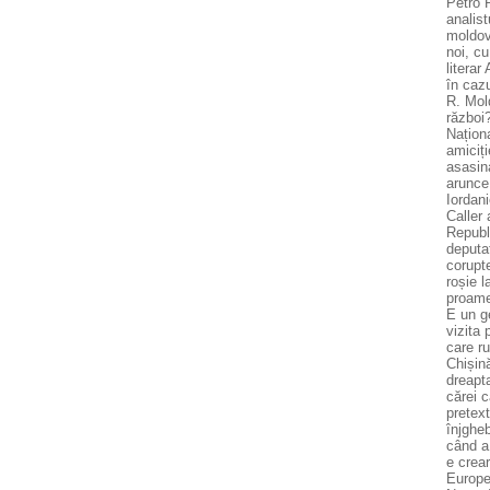
Petro P
analist
moldov
noi, cu
literar
în cazu
R. Mold
război?
Naționa
amiciț
asasin
arunce
Iordani
Caller 
Republ
deputa
corupte
roșie l
proamer
E un g
vizita 
care ru
Chișină
dreapt
cărei 
pretex
înjghe
când a
e crear
Europea