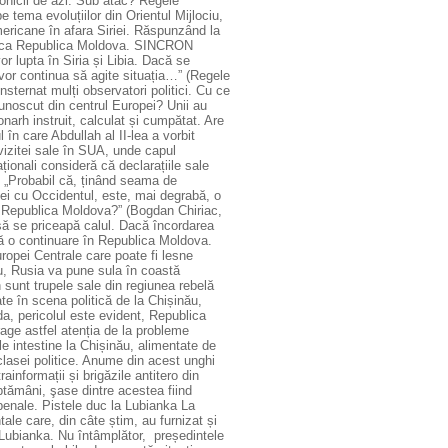
onicii de azi. Sub atac? Regele
 tema evoluțiilor din Orientul Mijlociu,
mericane în afara Siriei. Răspunzând la
 ataca Republica Moldova. SINCRON
r lupta în Siria și Libia. Dacă se
vor continua să agite situația…” (Regele
nsternat mulți observatori politici. Cu ce
unoscut din centrul Europei? Unii au
arh instruit, calculat și cumpătat. Are
în care Abdullah al II-lea a vorbit
vizitei sale în SUA, unde capul
ționali consideră că declarațiile sale
 „Probabil că, ținând seama de
niei cu Occidentul, este, mai degrabă, o
în Republica Moldova?” (Bogdan Chiriac,
 să se priceapă calul. Dacă încordarea
că o continuare în Republica Moldova.
opei Centrale care poate fi lesne
ru, Rusia va pune sula în coastă
n sunt trupele sale din regiunea rebelă
ate în scena politică de la Chișinău,
 da, pericolul este evident, Republica
rage astfel atenția de la probleme
le intestine la Chișinău, alimentate de
 clasei politice. Anume din acest unghi
ainformații și brigăzile antitero din
tămâni, şase dintre acestea fiind
 penale. Pistele duc la Lubianka La
le care, din câte știm, au furnizat și
 Lubianka. Nu întâmplător, președintele