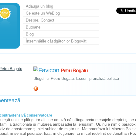
Adauga un blog
Ce este un WeBlog
Despre, Contact
Butoane
Blog
Însemnările câștigătorilor Blogovăț
Petru Bogatu
Blogul lui Petru Bogatu. Eseuri și analiză politică
entează
contraofensivă conservatoare
rești unii se plâng, iar alții se amuză că stânga preia mesajele dreptei și se
familia tradițională și mutarea ambasadei la Ierusalim. Or, nu e nimic paradox
tiv de consternare și nici subiect de mișto-uri. Metamorfoza lui Macron Polit
ărat în sensul peiorativ, fixat în dicţionare, ci în cel redefinit de Jonathan Powe