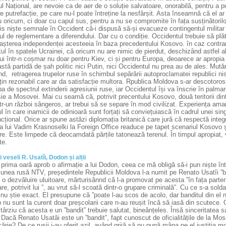
ul Național, are nevoie ca de aer de o soluție salvatoare, onorabilă, pentru a p
e putrefacție, pe care nu-l poate întreține la nesfârșit. Asta înseamnă că el ar 
 oricum, ci doar cu capul sus, pentru a nu se compromite în fața susținătoril
s niște semnale în Occident că-i dispusă să-și evacueze contingentul militar 
l de reglementare a diferendului. Dar cu o condiție. Occidentul trebuie să plăt
așterea independenței acesteeia în baza precedentului Kosovo. în caz contrar,
tul în spatele Ucrainei, că oricum nu are nimic de pierdut, deschizând astfel al
ui într-n coșmar nu doar pentru Kiev, ci și pentru Europa, deoarece ar apropia 
stă partidă de șah politic nici Putin, nici Occidentul nu prea au de ales. Mut
ind, retragerea trupelor ruse în schimbul sepărării autoproclamatei republici
in rezonabil care ar da satisfacție multora. Rpublica Moldova s-ar descotoros
a de spectrul extinderii agresiunii ruse, iar Occidentul își va înscrie în palma
e a Mosovei. Mai cu seamă că, potrivit precentului Kosovo, două teritorii dint
ntr-un război sângeros, ar trebui să se separe în mod civilizat. Experiența a
l în care inamicii de odinioară sunt forțați să conviețuiască în cadrul unei singu
ncțional. Orice ar spune astăzi diplomația britanică care jură că respectă integr
ea lui Vadim Krasnoselki la Foreign Office readuce pe tapet scenariul Kosovo ș
e. Este limpede că deocamdată părțile tatonează terenul. În timpul apropiat, v
te.
i veseli R. Usatîi, Dodon și alții
prima oară aprob o afirmație a lui Dodon, ceea ce mă obligă să-i pun niște în
iunea rusă NTV, președintele Republicii Moldova l-a numit pe Renato Usatîi ”ba
 o dezvăluire uluitoare, mărturisânnd că l-a promovat pe acesta ”în fața parteneri
re, potrivit lui ”, au vrut să-l scoată dintr-o grupare criminală”. Cu ce s-a sol
nu știe exact. El presupune că ”poate l-au scos de acolo, dar banditul din el 
p nu sunt la curent doar preșcolarii care n-au reușit încă să iasă din scutece
 târziu că acesta e un ”bandit” trebuie salutat, bineânțeles. Însă sinceritatea 
Dacă Renato Usatâi este un ”bandit”, fapt cunoscut de oficialitățile de la Mos
ărie? De ce rușii i-au oferit azil, având grijă să nu pună mâna pe el justiția