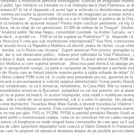
oroșenko a monitorizat personal investigațiile. Exerciții de imaginație Impresi
ul politic Igor Volnițchi se întreabă ce s-ar întâmpla dacă Vlad Plahotniuc ar 
enească? Și tot el răspunde că acest fapt ar echivala cu destrămarea actuale
 venirea pro-rușilor la guvernare. Un exercițiu de imaginație pe aceeași temă p
 Andrei Țurcanu: „Propun să reflectați ce s-ar fi întâmplat în politica de la Chiș
l că tentativa de asasinat reușea? Pentru niște concluzii pertinente, vă rog să
ova, să nu uitați de cei aproximativ 10 000 de militari de la Tiraspol”. (Andrei Ț
 Analistul politic Nicolae Negru, comentând cuvintele lui Andrei Țurcanu, se înt
l dacă „ e posibil ca... FSB-ul să fie supărat pe Plahotniuc?” Și răspunde că
ie Moscova îl vrea pus sub monitorizare internațională?” Așa fiind, concluzion
at anunță riscul ca Republica Moldova să devină „teatru de război, ca pe stră
 bombe, ca în Rusia sau Ucraina”. Suport american Prin prisma primejdiei ru
ei, dar și unii observatori politici, trebuie privit editorialul lui Vlad Plahotniu
a doua zi după eșuarea tentativei de asasinat. În acest articol liderul PDM d
icii Moldova și cere suportul american. „Moscova pare dornică să adauge pro
ţii în aeroporturile ruseşti, ca parte a campaniei de împiedicare a anchetei m
 din Rusia care au folosit băncile noastre pentru a spăla miliarde de dolari” (
a Nistru Liderul PDM scrie că, în ciuda unui președinte pro-rus, guvernul de la 
icană și pro-europeană și solicită sprijinul administrației Trump pentru Repu
est simptomatic ce va fi remarcat, neîndoielnic, la Casa Albă. Mai cu seamă î
președintelui american la București, așteptând ca cel mai puternic om al planet
șii nu ar putea să treacă. În aceste împrejurări, este vitală o mobilizare exemp
u, atât a celor din arcul guvernamental, cât și a celor în opoziție. Din păcat
a este buimăcitor. Tovarășa Maia Maia Sandu a devenit tovarășa lui Vladimir 
cauze se întovărășesc aceștia. Este consternant faptul că împreunarea inamicil
te se mai pot găsi. PAS-ul, PCRM, PPDA și partidul penalului Renato Usatîi 
bând astfel o monstruoasă coaliție, ceea ce se constituie într-un cadou nesper
 prezis că burghezia va vinde singură funia comuniștilor de care apoi va fi s
ea de către sprijinitorii deputaților Iurie Leancă și Valeri Ghilețchi în Parlam
n care își propune să oprească deraierea dreptei de pe pozițiile pro-occident