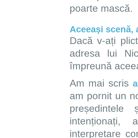
poarte mască.
Aceeași scenă, 
Dacă v-ați plicti
adresa lui N
împreună aceeaș
Am mai scris
a
am pornit un no
președintele 
intenționați
interpretare co