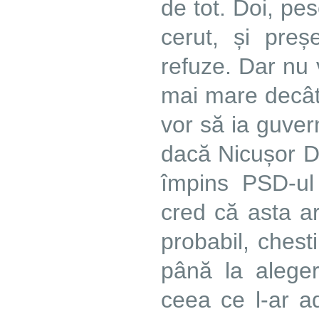
de tot. Doi, pes
cerut, și pre
refuze. Dar nu v
mai mare decât c
vor să ia guve
dacă Nicușor Dan
împins PSD-ul
cred că asta a
probabil, chesti
până la alege
ceea ce l-ar a