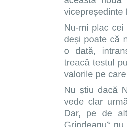
această nouă 
vicepreședinte
Nu-mi plac cei 
deși poate că n
o dată, intran
treacă testul pu
valorile pe car
Nu știu dacă N
vede clar urmă
Dar, pe de alt
Grindeanu‶ nu 