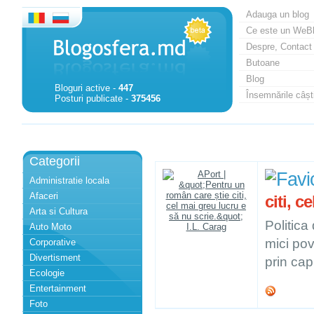
Adauga un blog
Ce este un WeB
Despre, Contact
Butoane
Blog
Bloguri active -
447
Însemnările câști
Posturi publicate -
375456
Categorii
Administratie locala
Afaceri
citi, c
Arta si Cultura
Politica 
Auto Moto
mici pov
Corporative
Divertisment
prin cap
Ecologie
Entertainment
Foto