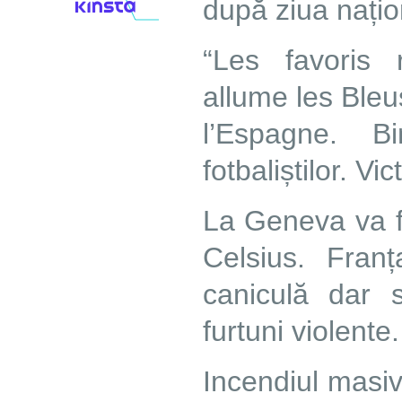
după ziua nați
“Les favoris 
allume les Bleu
l’Espagne. B
fotbaliștilor. Vic
La Geneva va f
Celsius. Fran
caniculă dar 
furtuni violente.
Incendiul masi