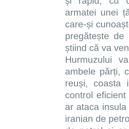
și rapid, cu 
armatei unei ț
care-și cunoașt
pregătește de 
știind că va ven
Hurmuzului v
ambele părți, c
reuși, coasta
control eficient
ar ataca insula
iranian de petr