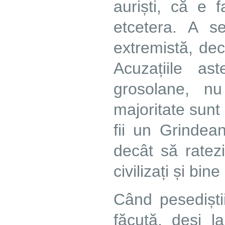
auriști, că e 
etcetera. A s
extremistă, dec
Acuzațiile as
grosolane, nu
majoritate sunt 
fii un Grindea
decât să ratez
civilizați și bine
Când pesediști
făcută, deși 