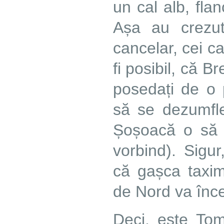
un cal alb, flan
Așa au crezut
cancelar, cei c
fi posibil, că B
posedați de o 
să se dezumfl
Șoșoacă o să 
vorbind). Sig
că gașca taxime
de Nord va înce
Deci, este To