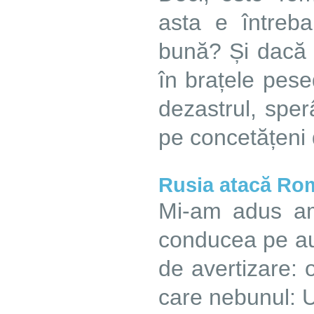
asta e întreb
bună? Și dacă 
în brațele pe
dezastrul, spe
pe concetățeni 
Rusia atacă Rom
Mi-am adus a
conducea pe au
de avertizare:
care nebunul: U