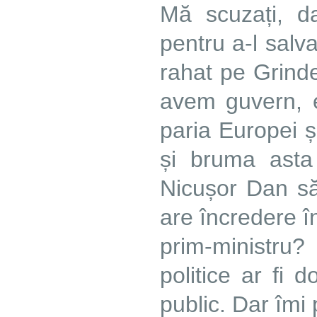
Mă scuzați, da
pentru a-l salv
rahat pe Grinde
avem guvern, 
paria Europei 
și bruma asta
Nicușor Dan să
are încredere î
prim-ministru
politice ar fi d
public. Dar îmi