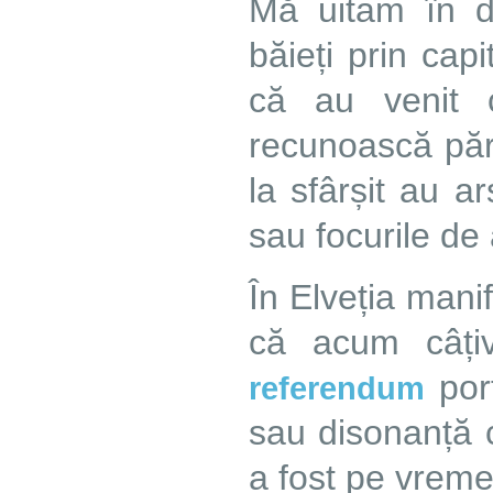
Mă uitam în di
băieți prin cap
că au venit 
recunoască pări
la sfârșit au a
sau focurile de a
În Elveția manif
că acum câți
port
referendum
sau disonanță c
a fost pe vreme