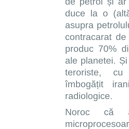
de petrol și a
duce la o (alt
asupra petrolul
contracarat de
produc 70% din
ale planetei. Ș
teroriste, cu 
îmbogățit ir
radiologice.
Noroc că 
microprocesoare