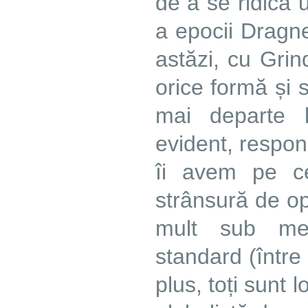
de a se ridica 
a epocii Dragn
astăzi, cu Grin
orice formă și 
mai departe 
evident, respon
îi avem pe c
strânsură de op
mult sub med
standard (între 
plus, toți sunt 