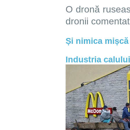
O dronă ruseas
dronii comentat
Și nimica mișcă
Industria calulu