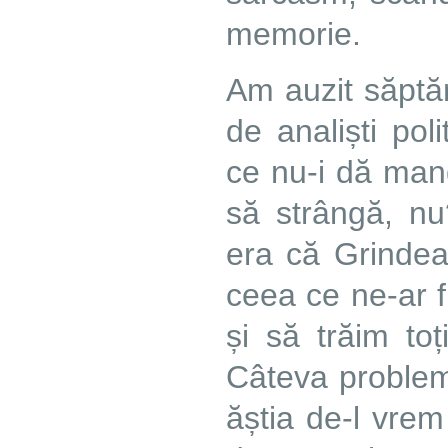
memorie.
Am auzit săptă
de analiști pol
ce nu-i dă mand
să strângă, nu
era că Grindea
ceea ce ne-ar f
și să trăim toț
Câteva probleme
ăștia de-l vrem