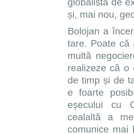
globalistă de e
și, mai nou, geo
Bolojan a încer
tare. Poate că 
multă negocier
realizeze că o 
de timp și de t
e foarte posibi
eșecului cu 
cealaltă a me
comunice mai b