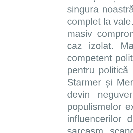
singura noastr
complet la vale
masiv compromi
caz izolat. M
competent polit
pentru politică
Starmer și Mer
devin neguver
populismelor ex
influencerilor 
sarcasm, scand