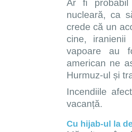
Ar fi probab
nucleară, ca s
crede că un aco
cine, iranien
vapoare au fo
american ne as
Hurmuz-ul și tra
Incendiile afec
vacanță.
Cu hijab-ul la de