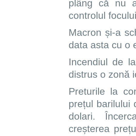
plâng că nu a
controlul focului
Macron și-a sc
data asta cu o 
Incendiul de l
distrus o zonă i
Preturile la co
prețul barilulu
dolari. Încer
creșterea preț