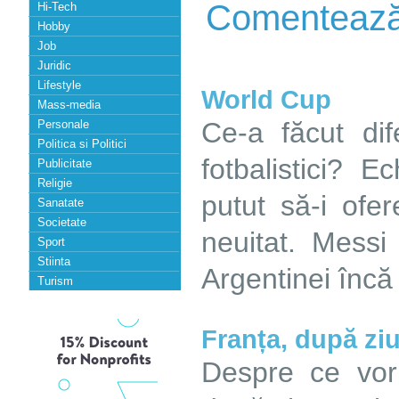
Comenteaz
Hi-Tech
Hobby
Job
Juridic
Lifestyle
World Cup
Mass-media
Ce-a făcut di
Personale
Politica si Politici
fotbalistici? E
Publicitate
Religie
putut să-i ofe
Sanatate
Societate
neuitat. Messi
Sport
Stiinta
Argentinei încă
Turism
Franța, după zi
Despre ce vor