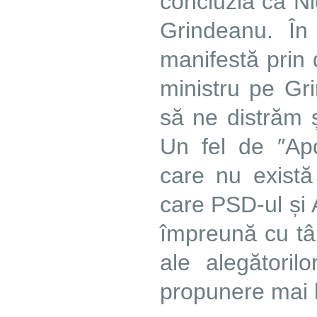
concluzia că Ni
Grindeanu. În
manifestă prin 
ministru pe Gri
să ne distrăm ș
Un fel de ″Apo
care nu există
care PSD-ul și 
împreună cu tâm
ale alegătoril
propunere mai