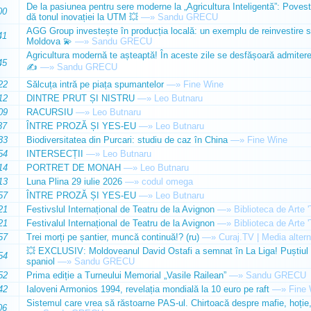
De la pasiunea pentru sere moderne la „Agricultura Inteligentă”: Poves
00
dă tonul inovației la UTM 💥
—»
Sandu GRECU
AGG Group investește în producția locală: un exemplu de reinvestire s
41
Moldova 💫
—»
Sandu GRECU
Agricultura modernă te așteaptă! În aceste zile se desfășoară admiterea 
45
✍️
—»
Sandu GRECU
22
Sălcuța intră pe piața spumantelor
—»
Fine Wine
12
DINTRE PRUT ȘI NISTRU
—»
Leo Butnaru
09
RACURSIU
—»
Leo Butnaru
37
ÎNTRE PROZĂ ȘI YES-EU
—»
Leo Butnaru
33
Biodiversitatea din Purcari: studiu de caz în China
—»
Fine Wine
54
INTERSECȚII
—»
Leo Butnaru
14
PORTRET DE MONAH
—»
Leo Butnaru
13
Luna Plina 29 iulie 2026
—»
codul omega
57
ÎNTRE PROZĂ ȘI YES-EU
—»
Leo Butnaru
21
Festivslul Internațional de Teatru de la Avignon
—»
Biblioteca de Arte 
21
Festivalul Internațional de Teatru de la Avignon
—»
Biblioteca de Arte 
57
Trei morți pe șantier, muncă continuă!? (ru)
—»
Curaj.TV | Media altern
💥 EXCLUSIV: Moldoveanul David Ostafi a semnat în La Liga! Puștiul d
54
spaniol
—»
Sandu GRECU
52
Prima ediție a Turneului Memorial „Vasile Railean”
—»
Sandu GRECU
42
Ialoveni Armonios 1994, revelația mondială la 10 euro pe raft
—»
Fine 
Sistemul care vrea să răstoarne PAS-ul. Chirtoacă despre mafie, hoție, 
06