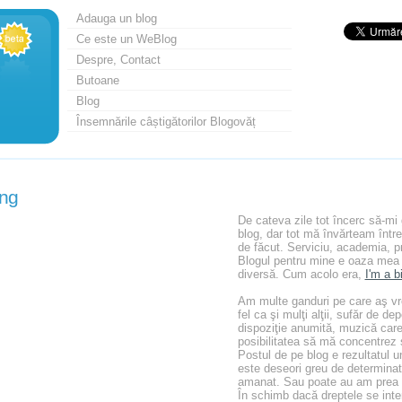
Adauga un blog
Ce este un WeBlog
Despre, Contact
Butoane
Blog
Însemnările câștigătorilor Blogovăț
ing
De cateva zile tot încerc să-m
blog, dar tot mă învărteam într
de făcut. Serviciu, academia, pr
Blogul pentru mine e oaza mea 
diversă. Cum acolo era,
I'm a b
Am multe ganduri pe care aş vre
fel ca şi mulţi alţii, sufăr de 
dispoziţie anumită, muzică car
posibilitatea să mă concentrez 
Postul de pe blog e rezultatul un
este deseori greu de determinat
amanat. Sau poate au am prea m
În schimb dacă dreptele se int