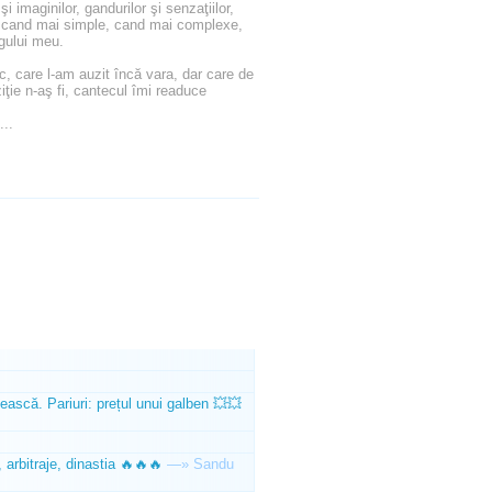
i imaginilor, gandurilor şi senzaţiilor,
, cand mai simple, cand mai complexe,
ogului meu.
c, care l-am auzit încă vara, dar care de
ţie n-aş fi, cantecul îmi readuce
...
ească. Pariuri: prețul unui galben 💥💥
 arbitraje, dinastia 🔥🔥🔥
—»
Sandu