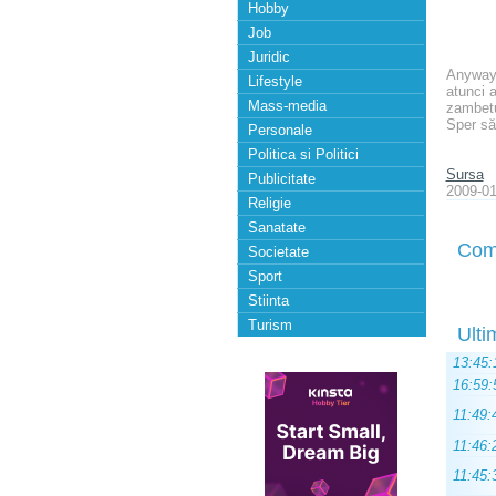
Hobby
Job
Juridic
Anyway,
Lifestyle
atunci 
Mass-media
zambetu
Sper să 
Personale
Politica si Politici
Sursa
Publicitate
2009-01
Religie
Sanatate
Com
Societate
Sport
Stiinta
Turism
Ulti
13:45:
16:59:
11:49:
11:46:
11:45: