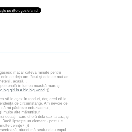
i găsesc măcar câteva minute pentru
e cele ce deja am făcut şi cele ce mai am
ietenii, acasă...
personală în lumea noastră mare şi
ig big girl in a big big world
:))
a să le aşez în randuri, dar, cred că la
dependenţa de circumstanţe. Am nevoie de
e să-mi păstreze entuziasmul,
şi multe alte mărunţişuri.
ei ecuaţii, care diferă dela caz la caz, şi
. Dacă lipseşte un element - postul e
ulte cerinţe? :))
ersectează, atunci mă scufund cu capul