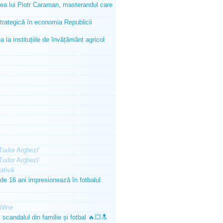
tea lui Piotr Caraman, masterandul care
trategică în economia Republicii
la instituțiile de învățământ agricol
'Tudor Arghezi'
'Tudor Arghezi'
ativă
e 16 ani impresionează în fotbalul
Wine
scandalul din familie și fotbal 🔥💥🔝