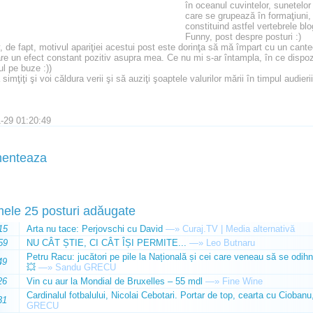
în oceanul cuvintelor, sunetelor ş
care se grupează în formaţiuni
constituind astfel vertebrele bl
Funny, post despre posturi :)
 de fapt, motivul apariţiei acestui post este dorinţa să mă împart cu un cante
are un efect constant pozitiv asupra mea. Ce nu mi s-ar întampla, în ce dispozi
l pe buze :))
simţiţi şi voi căldura verii şi să auziţi şoaptele valurilor mării în timpul audierii
-29 01:20:49
enteaza
mele 25 posturi adăugate
15
Arta nu tace: Perjovschi cu David
—»
Curaj.TV | Media alternativă
59
NU CÂT ȘTIE, CI CÂT ÎȘI PERMITE...
—»
Leo Butnaru
Petru Racu: jucători pe pile la Națională și cei care veneau să se odihn
49
💥
—»
Sandu GRECU
26
Vin cu aur la Mondial de Bruxelles – 55 mdl
—»
Fine Wine
Cardinalul fotbalului, Nicolai Cebotari. Portar de top, cearta cu Ciobanu,
31
GRECU