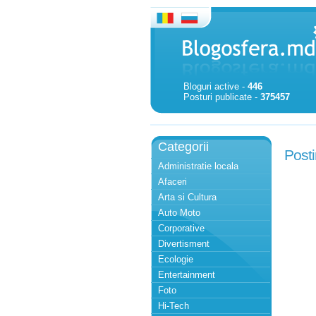
Bloguri active -
446
Posturi publicate -
375457
Categorii
Post
Administratie locala
Afaceri
Arta si Cultura
Auto Moto
Corporative
Divertisment
Ecologie
Entertainment
Foto
Hi-Tech