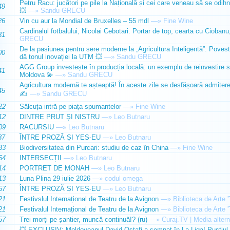
Petru Racu: jucători pe pile la Națională și cei care veneau să se odihn
49
💥
—»
Sandu GRECU
26
Vin cu aur la Mondial de Bruxelles – 55 mdl
—»
Fine Wine
Cardinalul fotbalului, Nicolai Cebotari. Portar de top, cearta cu Ciobanu,
31
GRECU
De la pasiunea pentru sere moderne la „Agricultura Inteligentă”: Poves
00
dă tonul inovației la UTM 💥
—»
Sandu GRECU
AGG Group investește în producția locală: un exemplu de reinvestire s
41
Moldova 💫
—»
Sandu GRECU
Agricultura modernă te așteaptă! În aceste zile se desfășoară admiterea 
45
✍️
—»
Sandu GRECU
22
Sălcuța intră pe piața spumantelor
—»
Fine Wine
12
DINTRE PRUT ȘI NISTRU
—»
Leo Butnaru
09
RACURSIU
—»
Leo Butnaru
37
ÎNTRE PROZĂ ȘI YES-EU
—»
Leo Butnaru
33
Biodiversitatea din Purcari: studiu de caz în China
—»
Fine Wine
54
INTERSECȚII
—»
Leo Butnaru
14
PORTRET DE MONAH
—»
Leo Butnaru
13
Luna Plina 29 iulie 2026
—»
codul omega
57
ÎNTRE PROZĂ ȘI YES-EU
—»
Leo Butnaru
21
Festivslul Internațional de Teatru de la Avignon
—»
Biblioteca de Arte 
21
Festivalul Internațional de Teatru de la Avignon
—»
Biblioteca de Arte 
57
Trei morți pe șantier, muncă continuă!? (ru)
—»
Curaj.TV | Media altern
💥 EXCLUSIV: Moldoveanul David Ostafi a semnat în La Liga! Puștiul d