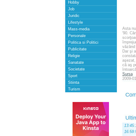
Hobby
Job
Juridic
Lifestyle
Asta nu 
Mass-media
'90. Cân
Personale
scorţoa
împreju
Politica si Politici
văzând 
Publicitate
Dar şi a
Religie
constata
aşezat,
Sanatate
că aş p
Societate
întoarcă
Sursa
Sport
2009-01
Stiinta
Turism
Com
Ulti
13:45:
16:59: