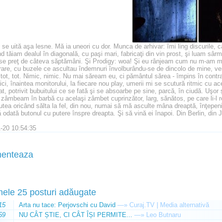
se uită aşa lesne. Mă ia uneori cu dor. Munca de arhivar: îmi ling discurile, c
d tăiam dealul în diagonală, cu paşi mari, fabricaţi din vin prost, şi luam sârme
se preţ de câteva săptămâni. Şi Prodigy: woa! Şi eu rânjeam cum nu m-am mai r
rare, cu buzele ce ascultau îndemnuri învolburându-se de dincolo de mine, venit
tot, tot. Nimic, nimic. Nu mai săream eu, ci pământul sărea - împins în contra 
ici, înaintea monitorului, la fiecare nou play, umerii mi se scutură ritmic cu a
t, potrivit bubuitului ce se fată şi se absoarbe pe sine, parcă, în ciudă. Uşo
 zâmbeam în barbă cu acelaşi zâmbet cuprinzător, larg, sănătos, pe care li-l re
utea oricând sălta la fel, din nou, numai să mă asculte mâna dreaptă, înţepen
 odată butonul cu putere înspre dreapta. Şi să vină ei înapoi. Din Berlin, din J
-20 10:54:35
enteaza
mele 25 posturi adăugate
15
Arta nu tace: Perjovschi cu David
—»
Curaj.TV | Media alternativă
59
NU CÂT ȘTIE, CI CÂT ÎȘI PERMITE...
—»
Leo Butnaru