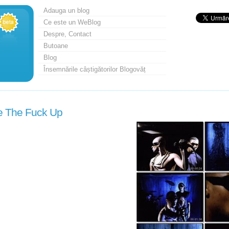
Adauga un blog
Ce este un WeBlog
Despre, Contact
Butoane
Blog
Însemnările câștigătorilor Blogovăț
 The Fuck Up