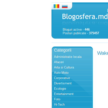
Bloguri active -
446
Posturi publicate -
375457
Categorii
Wake
Administratie locala
Afaceri
Arta si Cultura
Auto Moto
Corporative
Divertisment
Ecologie
Entertainment
Foto
Hi-Tech