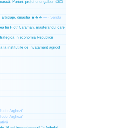
ească. Pariuri: prețul unui galben 💥💥
 arbitraje, dinastia 🔥🔥🔥
—»
Sandu
tea lui Piotr Caraman, masterandul care
trategică în economia Republicii
la instituțiile de învățământ agricol
'Tudor Arghezi'
'Tudor Arghezi'
ativă
e 16 ani impresionează în fotbalul