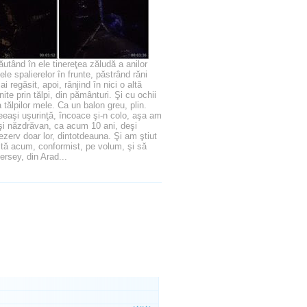
ăutând în ele tinereţea zăludă a anilor
le spalierelor în frunte, păstrând răni
egăsit, apoi, rânjind în nici o altă
e prin tălpi, din pământuri. Şi cu ochii
tălpilor mele. Ca un balon greu, plin.
ceeaşi uşurinţă, încoace şi-n colo, aşa am
r şi năzdrăvan, ca acum 10 ani, deşi
zerv doar lor, dintotdeauna. Şi am ştiut
ită acum, conformist, pe volum, şi să
ersey, din Arad...