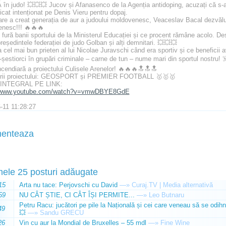
n judo! 💥💥💥 Jucov și Afanasenco de la Agenția antidoping, acuzați că s-ar 
icat intenționat pe Denis Vieru pentru dopaj.
re a creat generația de aur a judoului moldovenesc, Veaceslav Bacal dezvăluie 
nesc!!! 🔥🔥🔥
fură banii sportului de la Ministerul Educației și ce procent rămâne acolo. Des
reședintele federației de judo Golban și alți demnitari. 💥💥💥
 cel mai bun prieten al lui Nicolae Juravschi când era sportiv și ce beneficii 
-șestiorci în grupări criminale – carne de tun – nume mari din sportul nostru! 
ncendiară a proiectului Culisele Arenelor! 🔥🔥🔥🔝🔝🔝
erii proiectului: GEOSPORT și PREMIER FOOTBALL 🥇🥇🥇
INTEGRAL PE LINK:
//www.youtube.com/watch?v=vmwDBYE8GdE
-11 11:28:27
enteaza
mele 25 posturi adăugate
15
Arta nu tace: Perjovschi cu David
—»
Curaj.TV | Media alternativă
59
NU CÂT ȘTIE, CI CÂT ÎȘI PERMITE...
—»
Leo Butnaru
Petru Racu: jucători pe pile la Națională și cei care veneau să se odihn
49
💥
—»
Sandu GRECU
26
Vin cu aur la Mondial de Bruxelles – 55 mdl
—»
Fine Wine