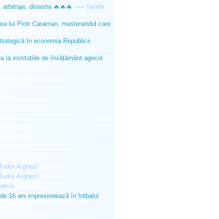
 arbitraje, dinastia 🔥🔥🔥
—»
Sandu
tea lui Piotr Caraman, masterandul care
trategică în economia Republicii
la instituțiile de învățământ agricol
'Tudor Arghezi'
'Tudor Arghezi'
ativă
e 16 ani impresionează în fotbalul