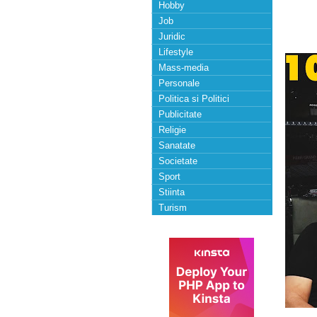
Hobby
Job
Juridic
Lifestyle
Mass-media
Personale
Politica si Politici
Publicitate
Religie
Sanatate
Societate
Sport
Stiinta
Turism