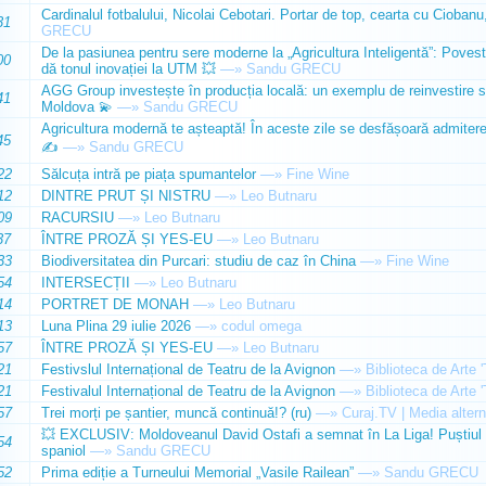
Cardinalul fotbalului, Nicolai Cebotari. Portar de top, cearta cu Ciobanu,
31
GRECU
De la pasiunea pentru sere moderne la „Agricultura Inteligentă”: Poves
00
dă tonul inovației la UTM 💥
—»
Sandu GRECU
AGG Group investește în producția locală: un exemplu de reinvestire s
41
Moldova 💫
—»
Sandu GRECU
Agricultura modernă te așteaptă! În aceste zile se desfășoară admiterea 
45
✍️
—»
Sandu GRECU
22
Sălcuța intră pe piața spumantelor
—»
Fine Wine
12
DINTRE PRUT ȘI NISTRU
—»
Leo Butnaru
09
RACURSIU
—»
Leo Butnaru
37
ÎNTRE PROZĂ ȘI YES-EU
—»
Leo Butnaru
33
Biodiversitatea din Purcari: studiu de caz în China
—»
Fine Wine
54
INTERSECȚII
—»
Leo Butnaru
14
PORTRET DE MONAH
—»
Leo Butnaru
13
Luna Plina 29 iulie 2026
—»
codul omega
57
ÎNTRE PROZĂ ȘI YES-EU
—»
Leo Butnaru
21
Festivslul Internațional de Teatru de la Avignon
—»
Biblioteca de Arte 
21
Festivalul Internațional de Teatru de la Avignon
—»
Biblioteca de Arte 
57
Trei morți pe șantier, muncă continuă!? (ru)
—»
Curaj.TV | Media altern
💥 EXCLUSIV: Moldoveanul David Ostafi a semnat în La Liga! Puștiul d
54
spaniol
—»
Sandu GRECU
52
Prima ediție a Turneului Memorial „Vasile Railean”
—»
Sandu GRECU