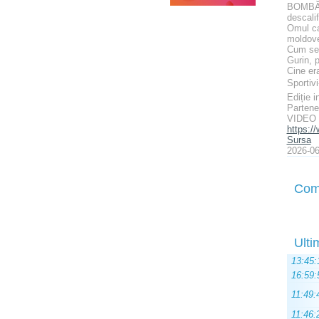
BOMBĂ î
descalif
Omul ca
moldove
Cum se 
Gurin, p
Cine era
Sportivi
Ediție i
Parten
VIDEO 
https:
Sursa
2026-06
Com
Ulti
13:45:
16:59:
11:49:
11:46: