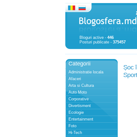
Bloguri active -
446
Posturi publicate -
375457
Categorii
Șoc î
Administratie locala
Sport
Afaceri
Arta si Cultura
Auto Moto
Corporative
Divertisment
Ecologie
Entertainment
Foto
Hi-Tech