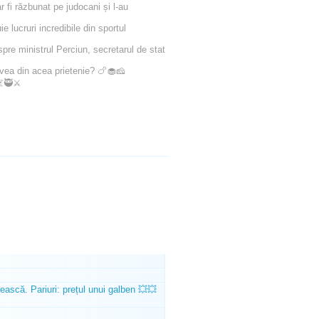
fi răzbunat pe judocani și l-au
lucruri incredibile din sportul
pre ministrul Perciun, secretarul de stat
avea din acea prietenie? 🍗🧁🧀
☠️🥷⚔️
ească. Pariuri: prețul unui galben 💥💥