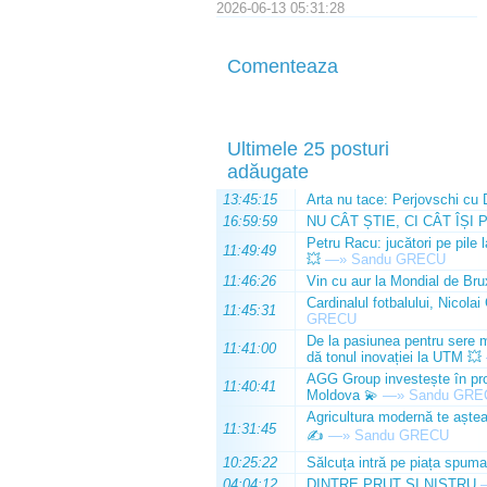
2026-06-13 05:31:28
Comenteaza
Ultimele 25 posturi
adăugate
13:45:15
Arta nu tace: Perjovschi cu 
16:59:59
NU CÂT ȘTIE, CI CÂT ÎȘI 
Petru Racu: jucători pe pile 
11:49:49
💥
—»
Sandu GRECU
11:46:26
Vin cu aur la Mondial de Bru
Cardinalul fotbalului, Nicolai
11:45:31
GRECU
De la pasiunea pentru sere m
11:41:00
dă tonul inovației la UTM 💥
AGG Group investește în prod
11:40:41
Moldova 💫
—»
Sandu GRE
Agricultura modernă te așteap
11:31:45
✍️
—»
Sandu GRECU
10:25:22
Sălcuța intră pe piața spuma
04:04:12
DINTRE PRUT ȘI NISTRU