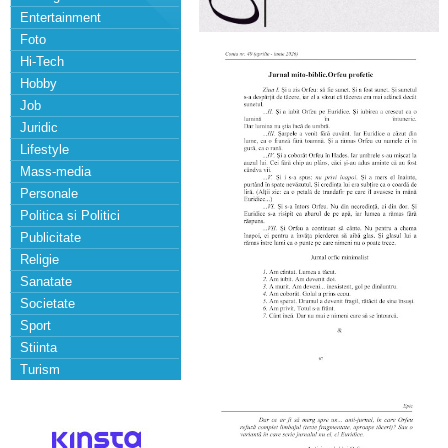
Entertainment
Foto
Hi-Tech
Hobby
Job
Juridic
Lifestyle
Mass-media
Personale
Politica si Politici
Publicitate
Religie
Sanatate
Societate
Sport
Stiinta
Turism