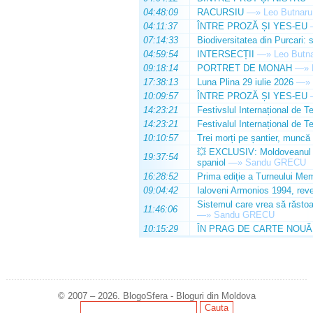
04:48:09
RACURSIU
—»
Leo Butnaru
04:11:37
ÎNTRE PROZĂ ȘI YES-EU
07:14:33
Biodiversitatea din Purcari: 
04:59:54
INTERSECȚII
—»
Leo Butn
09:18:14
PORTRET DE MONAH
—»
17:38:13
Luna Plina 29 iulie 2026
—»
10:09:57
ÎNTRE PROZĂ ȘI YES-EU
14:23:21
Festivslul Internațional de T
14:23:21
Festivalul Internațional de T
10:10:57
Trei morți pe șantier, muncă 
💥 EXCLUSIV: Moldoveanul Da
19:37:54
spaniol
—»
Sandu GRECU
16:28:52
Prima ediție a Turneului Mem
09:04:42
Ialoveni Armonios 1994, reve
Sistemul care vrea să răstoa
11:46:06
—»
Sandu GRECU
10:15:29
ÎN PRAG DE CARTE NOUĂ
© 2007 – 2026. BlogoSfera - Bloguri din Moldova