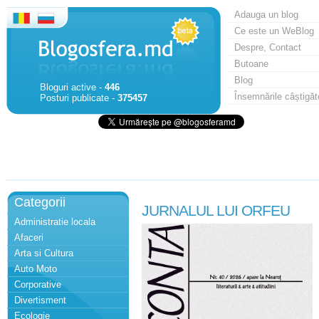
Adauga un blog
Ce este un WeBlog
Despre, Contact
Butoane
Blog
Bloguri active -
446
Însemnările câștigăt
Posturi publicate -
375457
Categorii
JURNALUL LUI ORFEU
Administratie locala
Afaceri
Arta si Cultura
Auto Moto
Corporative
Divertisment
Ecologie