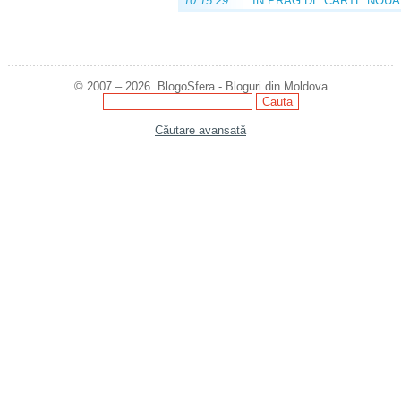
10:15:29
ÎN PRAG DE CARTE NOUĂ
© 2007 – 2026. BlogoSfera - Bloguri din Moldova
Căutare avansată