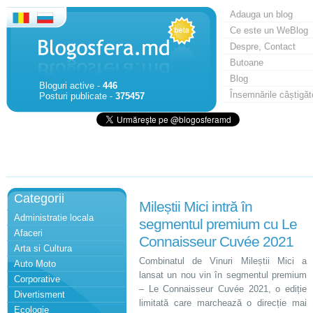
Adauga un blog
Ce este un WeBlog
Despre, Contact
Butoane
Blog
Bloguri active -
446
Însemnările câștigăt
Posturi publicate -
375457
Categorii
Mileștii Mici intră în
Administratie locala
segmentul premium cu Le
Afaceri
Connaisseur Cuvée 2021
Arta si Cultura
Combinatul de Vinuri Mileștii Mici a
Auto Moto
lansat un nou vin în segmentul premium
Corporative
– Le Connaisseur Cuvée 2021, o ediție
Divertisment
limitată care marchează o direcție mai
Ecologie