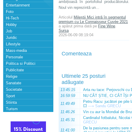
ambițioasă în portofoliul producătorului.
Entertainment
Noul vin reprezintă un...
Foto
Articolul
Mileștii Mici intră în segmentul
Hi-Tech
premium cu Le Connaisseur Cuvée 2021
Hobby
a apărut prima dată pe
Fine Wine
.
Sursa
Job
2026-06-09 08:19:04
Juridic
Lifestyle
Mass-media
Comenteaza
Personale
Politica si Politici
Publicitate
Ultimele 25 posturi
Religie
adăugate
Sanatate
Societate
13:45:15
Arta nu tace: Perjovschi cu 
16:59:59
NU CÂT ȘTIE, CI CÂT ÎȘI 
Sport
Petru Racu: jucători pe pile 
Stiinta
11:49:49
💥
—»
Sandu GRECU
Turism
11:46:26
Vin cu aur la Mondial de Bru
Cardinalul fotbalului, Nicolai
11:45:31
GRECU
De la pasiunea pentru sere m
11:41:00