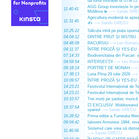
dă tonul inovației la UTM 💥
AGG Group investește în prod
11:40:41
Moldova 💫
—»
Sandu GRE
Agricultura modernă te așteap
11:31:45
✍️
—»
Sandu GRECU
10:25:22
Sălcuța intră pe piața spuma
04:04:12
DINTRE PRUT ȘI NISTRU
04:48:09
RACURSIU
—»
Leo Butnaru
04:11:37
ÎNTRE PROZĂ ȘI YES-EU
07:14:33
Biodiversitatea din Purcari: 
04:59:54
INTERSECȚII
—»
Leo Butn
09:18:14
PORTRET DE MONAH
—»
17:38:13
Luna Plina 29 iulie 2026
—»
10:09:57
ÎNTRE PROZĂ ȘI YES-EU
14:23:21
Festivslul Internațional de T
14:23:21
Festivalul Internațional de T
10:10:57
Trei morți pe șantier, muncă 
💥 EXCLUSIV: Moldoveanul Da
19:37:54
spaniol
—»
Sandu GRECU
16:28:52
Prima ediție a Turneului Mem
09:04:42
Ialoveni Armonios 1994, reve
Sistemul care vrea să răstoa
11:46:06
—»
Sandu GRECU