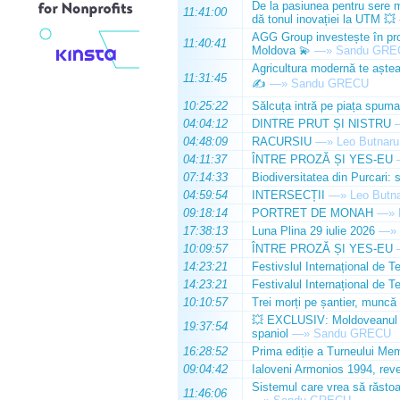
De la pasiunea pentru sere m
11:41:00
dă tonul inovației la UTM 💥
AGG Group investește în prod
11:40:41
Moldova 💫
—»
Sandu GRE
Agricultura modernă te așteap
11:31:45
✍️
—»
Sandu GRECU
10:25:22
Sălcuța intră pe piața spuma
04:04:12
DINTRE PRUT ȘI NISTRU
04:48:09
RACURSIU
—»
Leo Butnaru
04:11:37
ÎNTRE PROZĂ ȘI YES-EU
07:14:33
Biodiversitatea din Purcari: 
04:59:54
INTERSECȚII
—»
Leo Butn
09:18:14
PORTRET DE MONAH
—»
17:38:13
Luna Plina 29 iulie 2026
—»
10:09:57
ÎNTRE PROZĂ ȘI YES-EU
14:23:21
Festivslul Internațional de T
14:23:21
Festivalul Internațional de T
10:10:57
Trei morți pe șantier, muncă 
💥 EXCLUSIV: Moldoveanul Da
19:37:54
spaniol
—»
Sandu GRECU
16:28:52
Prima ediție a Turneului Mem
09:04:42
Ialoveni Armonios 1994, reve
Sistemul care vrea să răstoa
11:46:06