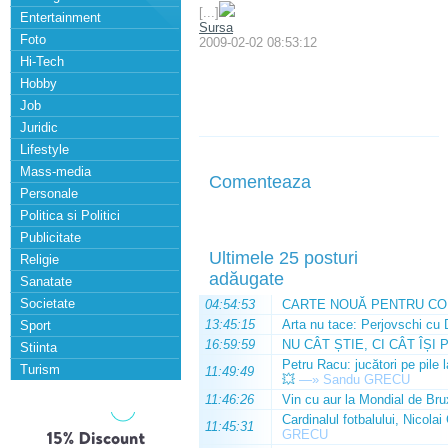
[...]
Entertainment
Sursa
Foto
2009-02-02 08:53:12
Hi-Tech
Hobby
Job
Juridic
Lifestyle
Mass-media
Comenteaza
Personale
Politica si Politici
Publicitate
Ultimele 25 posturi
Religie
adăugate
Sanatate
Societate
04:54:53
CARTE NOUĂ PENTRU CO
13:45:15
Arta nu tace: Perjovschi cu 
Sport
16:59:59
NU CÂT ȘTIE, CI CÂT ÎȘI 
Stiinta
Petru Racu: jucători pe pile 
Turism
11:49:49
💥
—»
Sandu GRECU
11:46:26
Vin cu aur la Mondial de Bru
Cardinalul fotbalului, Nicolai
11:45:31
GRECU