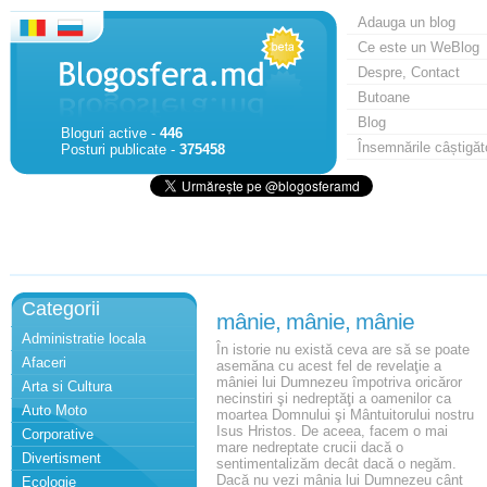
Adauga un blog
Ce este un WeBlog
Despre, Contact
Butoane
Blog
Bloguri active -
446
Însemnările câștigăt
Posturi publicate -
375458
Categorii
mânie, mânie, mânie
Administratie locala
În istorie nu există ceva are să se poate
Afaceri
asemăna cu acest fel de revelaţie a
mâniei lui Dumnezeu împotriva oricăror
Arta si Cultura
necinstiri şi nedreptăţi a oamenilor ca
Auto Moto
moartea Domnului şi Mântuitorului nostru
Isus Hristos. De aceea, facem o mai
Corporative
mare nedreptate crucii dacă o
Divertisment
sentimentalizăm decât dacă o negăm.
Dacă nu vezi mânia lui Dumnezeu cânt
Ecologie