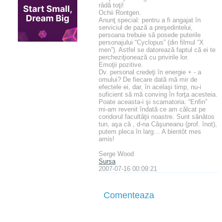
râdă toţi!
Ochii Rontgen.
Anunţ special: pentru a fi angajat în
serviciul de pază a preşedintelui,
persoana trebuie să posede puterile
personajului “Cyclopus” (din filmul “X
men”). Astfel se datorează faptul că ei te
percheziţionează cu privirile lor.
Emoţii pozitive.
Dv. personal credeţi în energie + - a
omului? De fiecare dată mă mir de
efectele ei, dar, în acelaşi timp, nu-i
suficient să mă conving în forţa acesteia.
Poate aceasta-i şi scamatoria. “Enfin”
mi-am revenit îndată ce am călcat pe
coridorul facultăţii noastre. Sunt sănătos
tun, aşa că , d-na Căşuneanu (prof. înot),
putem pleca în larg… A bientôt mes
amis!
Serge Wood
Sursa
2007-07-16 00:09:21
Comenteaza