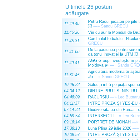
Ultimele 25 posturi
adăugate
Petru Racu: jucători pe pile 
11:49:49
💥
—»
Sandu GRECU
11:46:26
Vin cu aur la Mondial de Bru
Cardinalul fotbalului, Nicolai
11:45:31
GRECU
De la pasiunea pentru sere m
11:41:00
dă tonul inovației la UTM 💥
AGG Group investește în prod
11:40:41
Moldova 💫
—»
Sandu GRE
Agricultura modernă te așteap
11:31:45
✍️
—»
Sandu GRECU
10:25:22
Sălcuța intră pe piața spuma
04:04:12
DINTRE PRUT ȘI NISTRU
04:48:09
RACURSIU
—»
Leo Butnaru
04:11:37
ÎNTRE PROZĂ ȘI YES-EU
07:14:33
Biodiversitatea din Purcari: 
04:59:54
INTERSECȚII
—»
Leo Butn
09:18:14
PORTRET DE MONAH
—»
17:38:13
Luna Plina 29 iulie 2026
—»
10:09:57
ÎNTRE PROZĂ ȘI YES-EU