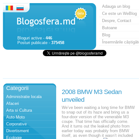
Adauga un blog
Ce este un WeBlog
Despre, Contact
Butoane
Blog
Bloguri active -
446
Însemnările câștigăt
Posturi publicate -
375458
Categorii
2008 BMW M3 Sedan
Administratie locala
unveiled
Afaceri
We’ve been waiting a long time for BMW
Arta si Cultura
to snap out of its haze and bring us a
four-door version of the venerable M3
Auto Moto
coupe. That time has officially come.
Corporative
And it turns out the leaked photo from
Divertisment
earlier today was probably from BMW
itself, as even though it wasn’t included
Ecologie