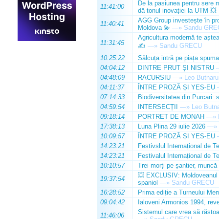
De la pasiunea pentru sere m
11:41:00
dă tonul inovației la UTM 💥
AGG Group investește în prod
11:40:41
Moldova 💫
—»
Sandu GRE
Agricultura modernă te așteap
11:31:45
✍️
—»
Sandu GRECU
10:25:22
Sălcuța intră pe piața spuma
04:04:12
DINTRE PRUT ȘI NISTRU
04:48:09
RACURSIU
—»
Leo Butnaru
04:11:37
ÎNTRE PROZĂ ȘI YES-EU
07:14:33
Biodiversitatea din Purcari: 
04:59:54
INTERSECȚII
—»
Leo Butn
09:18:14
PORTRET DE MONAH
—»
17:38:13
Luna Plina 29 iulie 2026
—»
10:09:57
ÎNTRE PROZĂ ȘI YES-EU
14:23:21
Festivslul Internațional de T
14:23:21
Festivalul Internațional de T
10:10:57
Trei morți pe șantier, muncă 
💥 EXCLUSIV: Moldoveanul Da
19:37:54
spaniol
—»
Sandu GRECU
16:28:52
Prima ediție a Turneului Mem
09:04:42
Ialoveni Armonios 1994, reve
Sistemul care vrea să răstoa
11:46:06