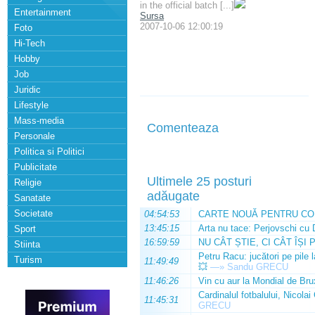
in the official batch [...]
Entertainment
Sursa
2007-10-06 12:00:19
Foto
Hi-Tech
Hobby
Job
Juridic
Lifestyle
Mass-media
Comenteaza
Personale
Politica si Politici
Publicitate
Ultimele 25 posturi
Religie
adăugate
Sanatate
Societate
04:54:53
CARTE NOUĂ PENTRU CO
13:45:15
Arta nu tace: Perjovschi cu 
Sport
16:59:59
NU CÂT ȘTIE, CI CÂT ÎȘI 
Stiinta
Petru Racu: jucători pe pile 
Turism
11:49:49
💥
—»
Sandu GRECU
11:46:26
Vin cu aur la Mondial de Bru
Cardinalul fotbalului, Nicolai
11:45:31
GRECU