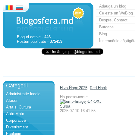
Adauga un blog
Ce este un WeBlog
Despre, Contact
Butoane
Blog
Bloguri active -
446
Însemnările câștigăt
Posturi publicate -
375459
Categorii
Нью Йорк 2025
,
Red Hook
Administratie locala
На растаможке.
Afaceri
Sursa
Arta si Cultura
2025-07-10 16:41:55
Auto Moto
Corporative
Divertisment
Ecologie