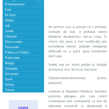
Entertainment
Foto
Hi-Tech
Hobby
Job
Un activist civic a sesizat că o primărie,
Juridic
instituţie de stat, a profanat stema
Lifestyle
Moldovei denaturînd-o într-un colaj. În
cîteva zile poza a fost modificată prin
Mass-media
excluderea stemei, probabil inteligenţa
Personale
artificială nu a putut ajuta funcţionarii
Politica si Politici
decît aşa
Publicitate
Religie
Vedeţi mai jos textul petiţiei şi învăţaţi
Sanatate
activismul civic de la cei mai buni!
Societate
Subsemnatul/subsemnata, (nume,
Sport
prenume)
Stiinta
Turism
cetățean al Republicii Moldova, formulez
prezenta plângere prin care solicit
constatarea unei contravenții ce ține de
utilizarea incorectă și denaturată a