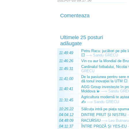
2025-07-10 09:17:36
Comenteaza
Ultimele 25 posturi
adăugate
Petru Racu: jucători pe pile 
11:49:49
💥
—»
Sandu GRECU
11:46:26
Vin cu aur la Mondial de Bru
Cardinalul fotbalului, Nicolai
11:45:31
GRECU
De la pasiunea pentru sere m
11:41:00
dă tonul inovației la UTM 💥
AGG Group investește în prod
11:40:41
Moldova 💫
—»
Sandu GRE
Agricultura modernă te așteap
11:31:45
✍️
—»
Sandu GRECU
10:25:22
Sălcuța intră pe piața spuma
04:04:12
DINTRE PRUT ȘI NISTRU
04:48:09
RACURSIU
—»
Leo Butnaru
04:11:37
ÎNTRE PROZĂ ȘI YES-EU