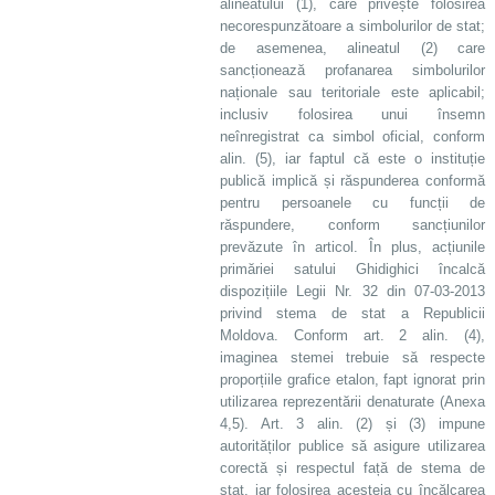
alineatului (1), care privește folosirea
necorespunzătoare a simbolurilor de stat;
de asemenea, alineatul (2) care
sancționează profanarea simbolurilor
naționale sau teritoriale este aplicabil;
inclusiv folosirea unui însemn
neînregistrat ca simbol oficial, conform
alin. (5), iar faptul că este o instituție
publică implică și răspunderea conformă
pentru persoanele cu funcții de
răspundere, conform sancțiunilor
prevăzute în articol. În plus, acțiunile
primăriei satului Ghidighici încalcă
dispozițiile Legii Nr. 32 din 07-03-2013
privind stema de stat a Republicii
Moldova. Conform art. 2 alin. (4),
imaginea stemei trebuie să respecte
proporțiile grafice etalon, fapt ignorat prin
utilizarea reprezentării denaturate (Anexa
4,5). Art. 3 alin. (2) și (3) impune
autorităților publice să asigure utilizarea
corectă și respectul față de stema de
stat, iar folosirea acesteia cu încălcarea