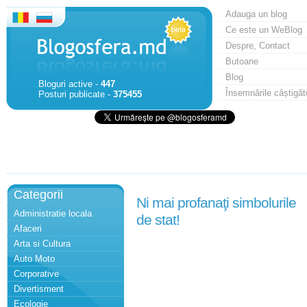
Adauga un blog
Ce este un WeBlog
Despre, Contact
Butoane
Blog
Bloguri active -
447
Însemnările câștigăt
Posturi publicate -
375455
Categorii
Ni mai profanaţi simbolurile
Administratie locala
de stat!
Afaceri
Arta si Cultura
Auto Moto
Corporative
Divertisment
Ecologie