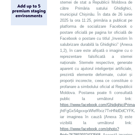
stemei de stat a Republicii Moldova de
către Primăria satului Ghidighici,
municipiul Chișinău. În data de 26 iunie
2025 la ora 11:25, primăria a publicat pe
platforma de socializare Facebook o
postare oficială pe pagina lor oficială de
Facebook o postare cu titlul „Investim în
salubrizare durabilă la Ghidighici” (Anexa
1,2), în care este afișată o imagine cu o
reprezentare falsificată a stemei
naționale. Stemele respective, generate
aparent cu ajutorul inteligenței artificiale,
prezintă elemente deformate, culori și
proporții incorecte, ceea ce constituie o
profanare a simbolului oficial al Republicii
Moldova. Postarea poate fi consultată
public la următorul link:
https://www.facebook.com/GhidighiciPri
jhtFgGx54gxxqxWfefRxiz7TnHNdDdCYFKJ
iar imaginea în cauză (Anexa 3) este
vizibilă la următorul link:
https://www.facebook.com/photo?
fbid=767892932432568
. Această imagine