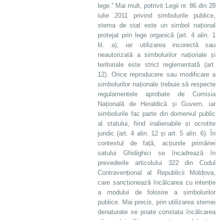
lege.” Mai mult, potrivit Legii nr. 86 din 28
iulie 2011 privind simbolurile publice,
stema de stat este un simbol național
protejat prin lege organică (art. 4 alin. 1
lit. a), iar utilizarea incorectă sau
neautorizată a simbolurilor naționale și
teritoriale este strict reglementată (art.
12). Orice reproducere sau modificare a
simbolurilor naționale trebuie să respecte
regulamentele aprobate de Comisia
Națională de Heraldică și Guvern, iar
simbolurile fac parte din domeniul public
al statului, fiind inalienabile și ocrotite
juridic (art. 4 alin. 12 și art. 5 alin. 6). În
contextul de față, acțiunile primăriei
satului Ghidighici se încadrează în
prevederile articolului 322 din Codul
Contravențional al Republicii Moldova,
care sancționează încălcarea cu intenție
a modului de folosire a simbolurilor
publice. Mai precis, prin utilizarea stemei
denaturate se poate constata încălcarea