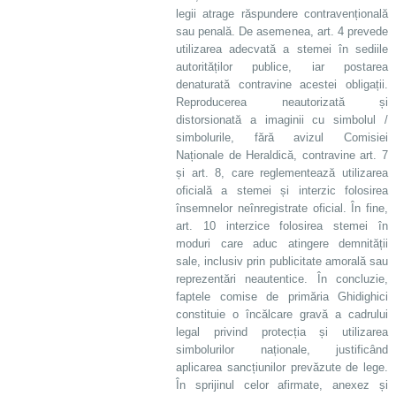
legii atrage răspundere contravențională
sau penală. De asemenea, art. 4 prevede
utilizarea adecvată a stemei în sediile
autorităților publice, iar postarea
denaturată contravine acestei obligații.
Reproducerea neautorizată și
distorsionată a imaginii cu simbolul /
simbolurile, fără avizul Comisiei
Naționale de Heraldică, contravine art. 7
și art. 8, care reglementează utilizarea
oficială a stemei și interzic folosirea
însemnelor neînregistrate oficial. În fine,
art. 10 interzice folosirea stemei în
moduri care aduc atingere demnității
sale, inclusiv prin publicitate amorală sau
reprezentări neautentice. În concluzie,
faptele comise de primăria Ghidighici
constituie o încălcare gravă a cadrului
legal privind protecția și utilizarea
simbolurilor naționale, justificând
aplicarea sancțiunilor prevăzute de lege.
În sprijinul celor afirmate, anexez și