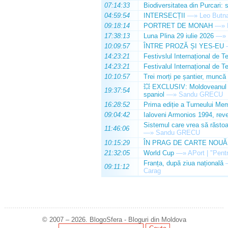
07:14:33
Biodiversitatea din Purcari: 
04:59:54
INTERSECȚII
—»
Leo Butn
09:18:14
PORTRET DE MONAH
—»
17:38:13
Luna Plina 29 iulie 2026
—»
10:09:57
ÎNTRE PROZĂ ȘI YES-EU
14:23:21
Festivslul Internațional de T
14:23:21
Festivalul Internațional de T
10:10:57
Trei morți pe șantier, muncă 
💥 EXCLUSIV: Moldoveanul Da
19:37:54
spaniol
—»
Sandu GRECU
16:28:52
Prima ediție a Turneului Mem
09:04:42
Ialoveni Armonios 1994, reve
Sistemul care vrea să răstoa
11:46:06
—»
Sandu GRECU
10:15:29
ÎN PRAG DE CARTE NOUĂ
21:32:05
World Cup
—»
APort | "Pentr
Franța, după ziua națională
09:11:12
Carag
© 2007 – 2026. BlogoSfera - Bloguri din Moldova