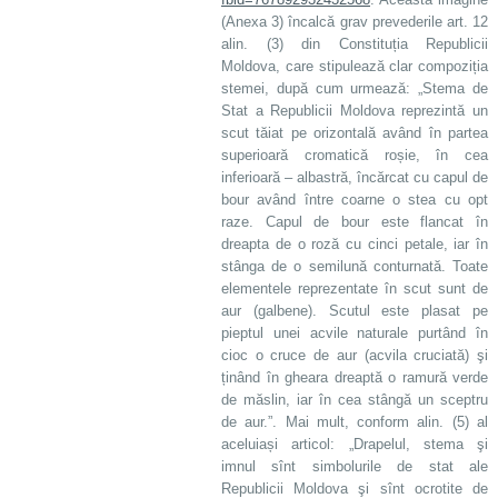
(Anexa 3) încalcă grav prevederile art. 12
alin. (3) din Constituția Republicii
Moldova, care stipulează clar compoziția
stemei, după cum urmează: „Stema de
Stat a Republicii Moldova reprezintă un
scut tăiat pe orizontală având în partea
superioară cromatică roșie, în cea
inferioară – albastră, încărcat cu capul de
bour având între coarne o stea cu opt
raze. Capul de bour este flancat în
dreapta de o roză cu cinci petale, iar în
stânga de o semilună conturnată. Toate
elementele reprezentate în scut sunt de
aur (galbene). Scutul este plasat pe
pieptul unei acvile naturale purtând în
cioc o cruce de aur (acvila cruciată) şi
ținând în gheara dreaptă o ramură verde
de măslin, iar în cea stângă un sceptru
de aur.”. Mai mult, conform alin. (5) al
aceluiași articol: „Drapelul, stema şi
imnul sînt simbolurile de stat ale
Republicii Moldova şi sînt ocrotite de