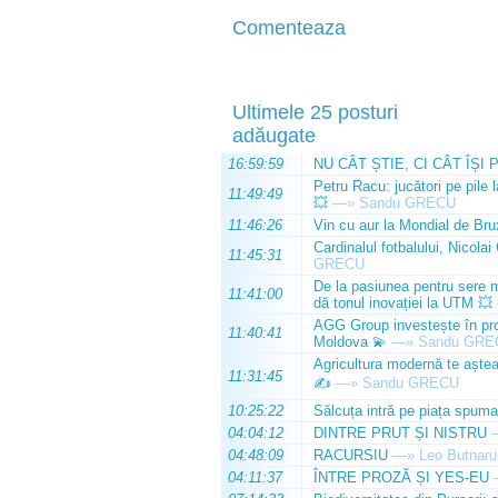
Comenteaza
Ultimele 25 posturi
adăugate
16:59:59
NU CÂT ȘTIE, CI CÂT ÎȘI 
Petru Racu: jucători pe pile 
11:49:49
💥
—»
Sandu GRECU
11:46:26
Vin cu aur la Mondial de Bru
Cardinalul fotbalului, Nicolai
11:45:31
GRECU
De la pasiunea pentru sere m
11:41:00
dă tonul inovației la UTM 💥
AGG Group investește în prod
11:40:41
Moldova 💫
—»
Sandu GRE
Agricultura modernă te așteap
11:31:45
✍️
—»
Sandu GRECU
10:25:22
Sălcuța intră pe piața spuma
04:04:12
DINTRE PRUT ȘI NISTRU
04:48:09
RACURSIU
—»
Leo Butnaru
04:11:37
ÎNTRE PROZĂ ȘI YES-EU