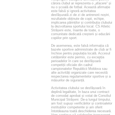
cărora clubul ar reprezenta o „afacere” și
nu o școală de fotbal. Această afirmație
este falsă și ignoră activitatea
desfășurată zi de zi de antrenorii noștri,
rezultatele obținute de copii, echipe,
implicarea părinților și contribuția clubului
la dezvoltarea sportului local. CS Atletic
Strășeni este, înainte de toate, o
comunitate dedicată creșterii și educării
copiilor prin sport.
De asemenea, este falsă informația că
bazele sportive administrate de club ar fi
închise pentru populația locală. Accesul
cetățenilor este permis, cu excepția
perioadelor în care se desfășoară
competiții oficiale din cadrul
campionatelor Republicii Moldova sau
alte activități organizate care necesită
respectarea regulamentelor sportive și a
măsurilor de siguranță.
Activitatea clubului se desfășoară în
deplină legalitate, în baza unui contract
de comodat aprobat și votat de Consiliul
Municipal Strășeni. De-a lungul timpului,
am fost supuși verificărilor și controalelor
instituțiilor competente și am oferit
întotdeauna toată deschiderea necesară.
Vom continua să colaborăm transparent