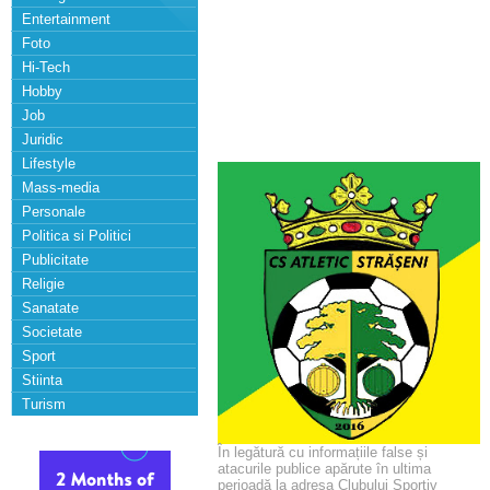
Entertainment
Foto
Hi-Tech
Hobby
Job
Juridic
Lifestyle
Mass-media
Personale
Politica si Politici
Publicitate
Religie
Sanatate
Societate
Sport
Stiinta
Turism
În legătură cu informațiile false și
atacurile publice apărute în ultima
perioadă la adresa Clubului Sportiv