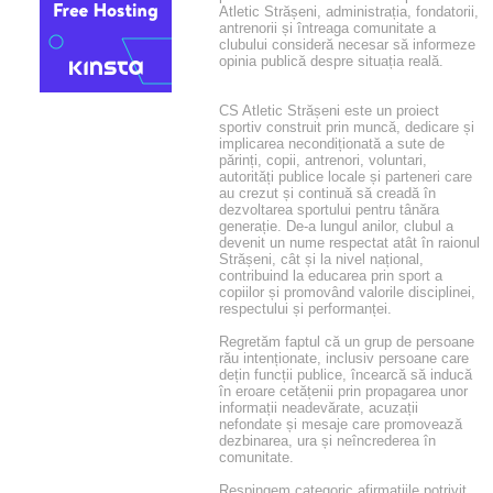
Atletic Strășeni, administrația, fondatorii,
antrenorii și întreaga comunitate a
clubului consideră necesar să informeze
opinia publică despre situația reală.
CS Atletic Strășeni este un proiect
sportiv construit prin muncă, dedicare și
implicarea necondiționată a sute de
părinți, copii, antrenori, voluntari,
autorități publice locale și parteneri care
au crezut și continuă să creadă în
dezvoltarea sportului pentru tânăra
generație. De-a lungul anilor, clubul a
devenit un nume respectat atât în raionul
Strășeni, cât și la nivel național,
contribuind la educarea prin sport a
copiilor și promovând valorile disciplinei,
respectului și performanței.
Regretăm faptul că un grup de persoane
rău intenționate, inclusiv persoane care
dețin funcții publice, încearcă să inducă
în eroare cetățenii prin propagarea unor
informații neadevărate, acuzații
nefondate și mesaje care promovează
dezbinarea, ura și neîncrederea în
comunitate.
Respingem categoric afirmațiile potrivit