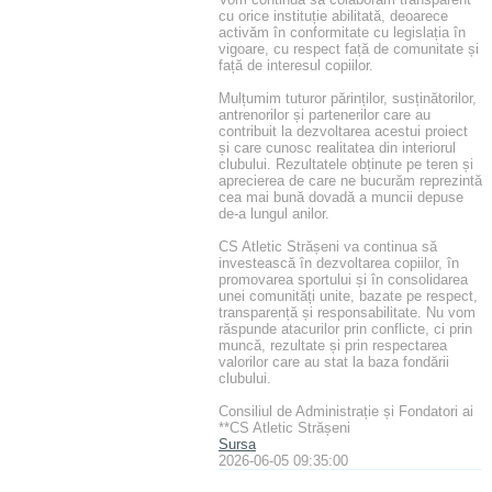
cu orice instituție abilitată, deoarece
activăm în conformitate cu legislația în
vigoare, cu respect față de comunitate și
față de interesul copiilor.
Mulțumim tuturor părinților, susținătorilor,
antrenorilor și partenerilor care au
contribuit la dezvoltarea acestui proiect
și care cunosc realitatea din interiorul
clubului. Rezultatele obținute pe teren și
aprecierea de care ne bucurăm reprezintă
cea mai bună dovadă a muncii depuse
de-a lungul anilor.
CS Atletic Strășeni va continua să
investească în dezvoltarea copiilor, în
promovarea sportului și în consolidarea
unei comunități unite, bazate pe respect,
transparență și responsabilitate. Nu vom
răspunde atacurilor prin conflicte, ci prin
muncă, rezultate și prin respectarea
valorilor care au stat la baza fondării
clubului.
Consiliul de Administrație și Fondatori ai
**CS Atletic Strășeni
Sursa
2026-06-05 09:35:00