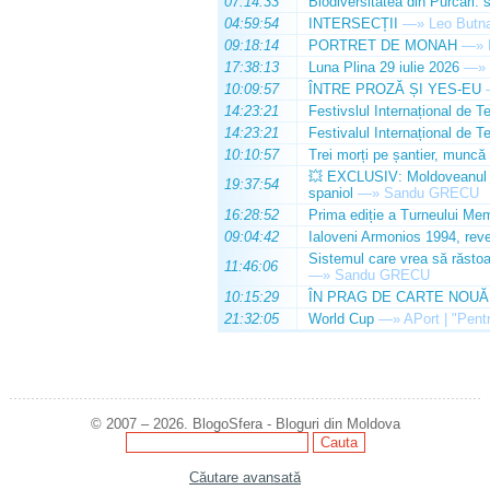
07:14:33
Biodiversitatea din Purcari: 
04:59:54
INTERSECȚII
—»
Leo Butn
09:18:14
PORTRET DE MONAH
—»
17:38:13
Luna Plina 29 iulie 2026
—»
10:09:57
ÎNTRE PROZĂ ȘI YES-EU
14:23:21
Festivslul Internațional de T
14:23:21
Festivalul Internațional de T
10:10:57
Trei morți pe șantier, muncă 
💥 EXCLUSIV: Moldoveanul Da
19:37:54
spaniol
—»
Sandu GRECU
16:28:52
Prima ediție a Turneului Mem
09:04:42
Ialoveni Armonios 1994, reve
Sistemul care vrea să răstoa
11:46:06
—»
Sandu GRECU
10:15:29
ÎN PRAG DE CARTE NOUĂ
21:32:05
World Cup
—»
APort | "Pentr
© 2007 – 2026. BlogoSfera - Bloguri din Moldova
Căutare avansată