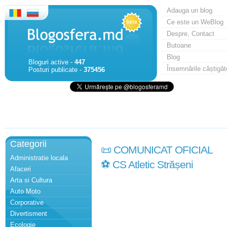
Adauga un blog
Ce este un WeBlog
Despre, Contact
Butoane
Blog
Bloguri active -
447
Însemnările câștigăt
Posturi publicate -
375456
Categorii
📜 COMUNICAT OFICIAL
Administratie locala
⚽️ CS Atletic Strășeni
Afaceri
Arta si Cultura
Auto Moto
Corporative
Divertisment
Ecologie