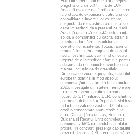
EUR) iar stocul total cumulat a depășit
pragul istoric de 5.37 miliarde EUR.
Această evoluție confirmă o tranziție de
la o etapă de expansiune către una de
consolidare a investițiilor existente,
susținută de reinvestirea profiturilor de
către investitorii deja prezenți pe piață.
Această dinamică reflectă performanța
solidă a companiilor cu capital străin și
orientarea lor către consolidarea
operațiunilor existente. Totuși, raportul
remarcă faptul că atragerea de capital
nou a fost limitată, subliniind o nevoie
urgentă de a intensifica eforturile pentru
aducerea de noi proiecte investiționale
majore, inclusiv de tip greenfield.
Din punct de vedere geografic, capitalul
european domină în mod absolut
economia țării noastre. La finele anului
2025, investițiile din statele membre ale
Uniunii Europene au atins valoarea
record de 3.14 miliarde EUR, consfințind
ancorarea definitivă a Republicii Moldova
în lanțurile valorice vestice. Distribuția
arată o concentrare pronunțată: cinci
state (Cipru, Țările de Jos, România,
Bulgaria și Regatul Unit) controlează
aproximativ 56% din totalul capitalului
propriu. În contrast, prezența capitalului
provenit din zona CSI a continuat să se