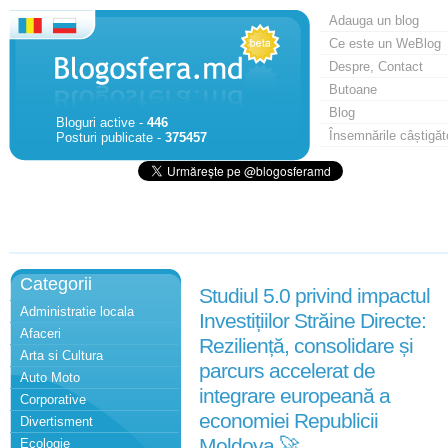
Adauga un blog
Ce este un WeBlog
Despre, Contact
Butoane
Blog
Bloguri active -
446
Însemnările câștigăt
Posturi publicate -
375457
Categorii
Studiul 5.0 privind impactul
Administratie locala
Investițiilor Străine Directe:
Afaceri
Reziliență, consolidare și
Arta si Cultura
parcurs accelerat de
Auto Moto
integrare europeană a
Corporative
economiei Republicii
Divertisment
Moldova 🚀
Ecologie