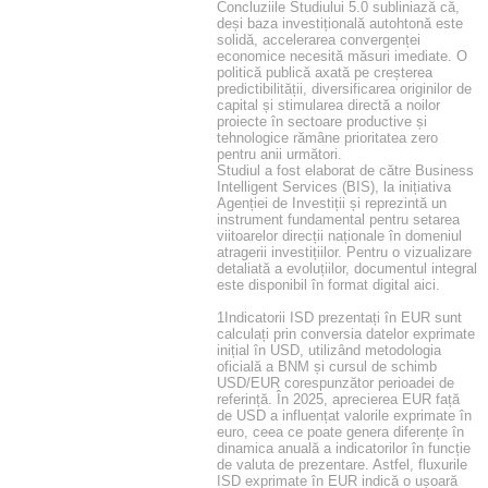
Concluziile Studiului 5.0 subliniază că,
deși baza investițională autohtonă este
solidă, accelerarea convergenței
economice necesită măsuri imediate. O
politică publică axată pe creșterea
predictibilității, diversificarea originilor de
capital și stimularea directă a noilor
proiecte în sectoare productive și
tehnologice rămâne prioritatea zero
pentru anii următori.
Studiul a fost elaborat de către Business
Intelligent Services (BIS), la inițiativa
Agenției de Investiții și reprezintă un
instrument fundamental pentru setarea
viitoarelor direcții naționale în domeniul
atragerii investițiilor. Pentru o vizualizare
detaliată a evoluțiilor, documentul integral
este disponibil în format digital aici.
1Indicatorii ISD prezentați în EUR sunt
calculați prin conversia datelor exprimate
inițial în USD, utilizând metodologia
oficială a BNM și cursul de schimb
USD/EUR corespunzător perioadei de
referință. În 2025, aprecierea EUR față
de USD a influențat valorile exprimate în
euro, ceea ce poate genera diferențe în
dinamica anuală a indicatorilor în funcție
de valuta de prezentare. Astfel, fluxurile
ISD exprimate în EUR indică o ușoară