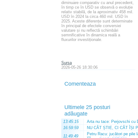
diminuare comparativ cu anul precedent,
în timp ce în USD se observă o evoluție
relativ stabilă, de la aproximativ 458 mil.
USD în 2024 la circa 460 mil. USD în
2025. Aceste diferențe sunt determinate
în principal de efectele conversiei
valutare și nu reflectă schimbări
semnificative în dinamica reală a
fluxurilor investiționale.
Sursa
2026-05-26 18:30:06
Comenteaza
Ultimele 25 posturi
adăugate
13:45:15
Arta nu tace: Perjovschi cu 
16:59:59
NU CÂT ȘTIE, CI CÂT ÎȘI 
Petru Racu: jucători pe pile 
11:49:49