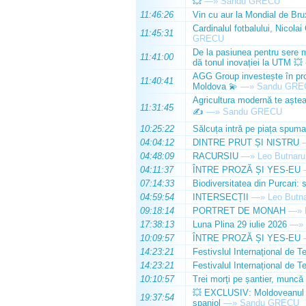
💥
—»
Sandu GRECU
11:46:26
Vin cu aur la Mondial de Bru
Cardinalul fotbalului, Nicolai
11:45:31
GRECU
De la pasiunea pentru sere m
11:41:00
dă tonul inovației la UTM 💥
AGG Group investește în prod
11:40:41
Moldova 💫
—»
Sandu GRE
Agricultura modernă te așteap
11:31:45
✍️
—»
Sandu GRECU
10:25:22
Sălcuța intră pe piața spuma
04:04:12
DINTRE PRUT ȘI NISTRU
04:48:09
RACURSIU
—»
Leo Butnaru
04:11:37
ÎNTRE PROZĂ ȘI YES-EU
07:14:33
Biodiversitatea din Purcari: 
04:59:54
INTERSECȚII
—»
Leo Butn
09:18:14
PORTRET DE MONAH
—»
17:38:13
Luna Plina 29 iulie 2026
—»
10:09:57
ÎNTRE PROZĂ ȘI YES-EU
14:23:21
Festivslul Internațional de T
14:23:21
Festivalul Internațional de T
10:10:57
Trei morți pe șantier, muncă 
💥 EXCLUSIV: Moldoveanul Da
19:37:54
spaniol
—»
Sandu GRECU