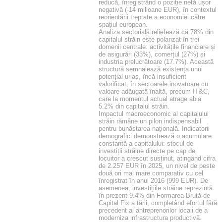
reducă, înregistrând o poziție netă ușor
negativă (-14 milioane EUR), în contextul
reorientării treptate a economiei către
spațiul european.
Analiza sectorială reliefează că 78% din
capitalul străin este polarizat în trei
domenii centrale: activitățile financiare și
de asigurări (33%), comerțul (27%) și
industria prelucrătoare (17.7%). Această
structură semnalează existența unui
potențial uriaș, încă insuficient
valorificat, în sectoarele inovatoare cu
valoare adăugată înaltă, precum IT&C,
care la momentul actual atrage abia
5.2% din capitalul străin.
Impactul macroeconomic al capitalului
străin rămâne un pilon indispensabil
pentru bunăstarea națională. Indicatorii
demografici demonstrează o acumulare
constantă a capitalului: stocul de
investiții străine directe pe cap de
locuitor a crescut susținut, atingând cifra
de 2.257 EUR în 2025, un nivel de peste
două ori mai mare comparativ cu cel
înregistrat în anul 2016 (999 EUR). De
asemenea, investițiile străine reprezintă
în prezent 9.4% din Formarea Brută de
Capital Fix a țării, completând efortul fără
precedent al antreprenorilor locali de a
moderniza infrastructura productivă.