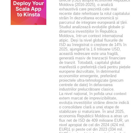
directe (ISD) asupra economiei Republicii
Moldova (2016-2025), o analiză
exhaustivă care prezintă cele mai
recente date referitoare la rolul capitalului
străin în dezvoltarea economică și
parcursul de integrare europeană al țării.
Studiul analizează evoluțiile globale și
dinamica investițiilor în Republica
Moldova, într-un context internațional
atipic. Deși la nivel global fluxurile de
ISD au înregistrat o creștere de 14% în
2025, ajungând la 1.6 trilioane USD,
această redresare este una fragilă,
generată masiv de tranzacții financiare
de tranzit. Totodată, capitalul global
manifestă o preferință clară pentru piețele
europene dezvoltate, în detrimentul
economiilor emergente, preferând
proiectele ultra-tehnologizate (precum
centrele de date) în defavoarea
industriilor prelucrătoare clasice.
La nivel național, în pofida unui context
extern marcat de imprevizibilitate,
evoluția investițiilor străine directe indică
o consolidare clară a unei etape de
stabilizare și maturizare. În anul 2025,
economia Republicii Moldova a atras un
flux net de ISD de 409 milioane EUR, un
nivel apropiat de cel din 2024 (424 mil.
EUR)1 și peste cel din 2023 (334 mil.