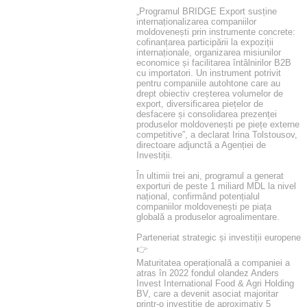
„Programul BRIDGE Export susține
internaționalizarea companiilor
moldovenești prin instrumente concrete:
cofinanțarea participării la expoziții
internaționale, organizarea misiunilor
economice și facilitarea întâlnirilor B2B
cu importatori. Un instrument potrivit
pentru companiile autohtone care au
drept obiectiv creșterea volumelor de
export, diversificarea piețelor de
desfacere și consolidarea prezenței
produselor moldovenești pe piețe externe
competitive”, a declarat Irina Tolstousov,
directoare adjunctă a Agenției de
Investiții.
În ultimii trei ani, programul a generat
exporturi de peste 1 miliard MDL la nivel
național, confirmând potențialul
companiilor moldovenești pe piața
globală a produselor agroalimentare.
Parteneriat strategic și investiții europene
👉
Maturitatea operațională a companiei a
atras în 2022 fondul olandez Anders
Invest International Food & Agri Holding
BV, care a devenit asociat majoritar
printr-o investiție de aproximativ 5