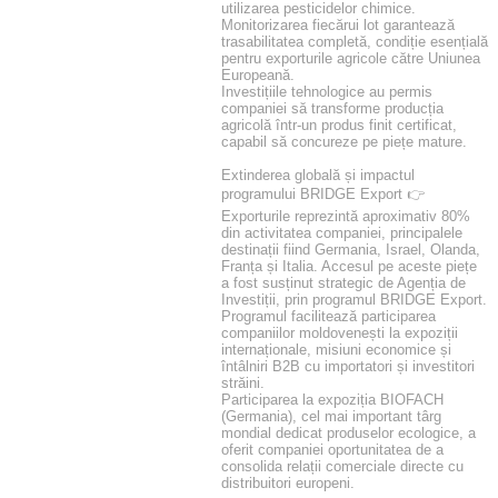
utilizarea pesticidelor chimice.
Monitorizarea fiecărui lot garantează
trasabilitatea completă, condiție esențială
pentru exporturile agricole către Uniunea
Europeană.
Investițiile tehnologice au permis
companiei să transforme producția
agricolă într-un produs finit certificat,
capabil să concureze pe piețe mature.
Extinderea globală și impactul
programului BRIDGE Export 👉
Exporturile reprezintă aproximativ 80%
din activitatea companiei, principalele
destinații fiind Germania, Israel, Olanda,
Franța și Italia. Accesul pe aceste piețe
a fost susținut strategic de Agenția de
Investiții, prin programul BRIDGE Export.
Programul facilitează participarea
companiilor moldovenești la expoziții
internaționale, misiuni economice și
întâlniri B2B cu importatori și investitori
străini.
Participarea la expoziția BIOFACH
(Germania), cel mai important târg
mondial dedicat produselor ecologice, a
oferit companiei oportunitatea de a
consolida relații comerciale directe cu
distribuitori europeni.