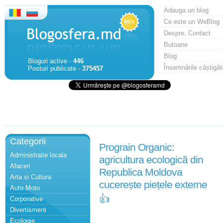
Adauga un blog
Ce este un WeBlog
Despre, Contact
Butoane
Blog
Bloguri active -
446
Însemnările câștigăt
Posturi publicate -
375457
Categorii
Prograin Organic:
Administratie locala
agricultura ecologică din
Afaceri
Republica Moldova
Arta si Cultura
cucerește piețele externe
Auto Moto
👍
Corporative
Divertisment
Ecologie