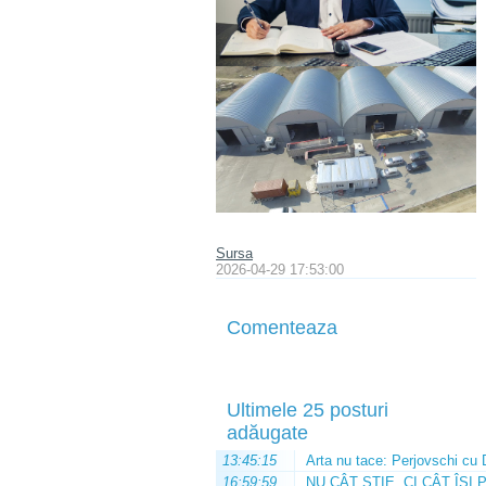
Sursa
2026-04-29 17:53:00
Comenteaza
Ultimele 25 posturi
adăugate
13:45:15
Arta nu tace: Perjovschi cu 
16:59:59
NU CÂT ȘTIE, CI CÂT ÎȘI 