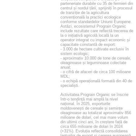
parteneriate durabile cu 35 de fermieri din
centrul și nordul țării, sprijiniți în procesul
de tranziție de la agricultura
convențională la practici ecologice
conforme standardelor Uniunii Europene.
Astăzi, ecosistemul Prograin Organic
include rezultate care reflectă trecerea de
la o inițiativă agricolă locală la un
operator integrat cu impact economic și
capacitate constantă de export:
- 3.000 de hectare cultivate exclusiv în
sistem ecologic;
- aproximativ 10.000 de tone de cereale,
oleaginoase și leguminoase colectate
anual;
- o cifră de afaceri de circa 100 milioane
MDL;
- o echipă operațională formată din 40 de
specialiști.
Activitatea Prograin Organic se înscrie
într-o tendință mai amplă la nivel
național. În 2025, exporturile
moldovenești de cereale și semințe
oleaginoase au totalizat aproximativ 856
milioane de dolari, cel mai mare volum
din ultimii cinci ani, în creștere față de
circa 655 milioane de dolari în 2024
(+31%). Evoluția reflectă consolidarea
lanțurilor de export și cererea europeană