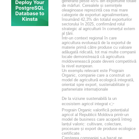
generând peste 45% din exporturile totale
de mărfuri. Cerealele și semințele
oleaginoase reprezintă cea mai mare
categorie de exporturi agroalimentare,
însumând 42,3% din totalul exporturilor
sectorului în 2025, confirmând rolul
strategic al agriculturii în comerțul extern
al țării.
Într-un context regional în care
agricultura evoluează de la exportul de
materie primă către produse cu valoare
adăugată ridicată, tot mai multe companii
locale demonstrează că agricultura
moldovenească poate deveni competitivă
la nivel european.
Un exemplu relevant este Prograin
Organic, companie care a construit un
model de agricultură ecologică integrată,
orientat spre export, sustenabilitate și
parteneriate internaționale
De la viziune sustenabilă la un
ecosistem agricol integrat 👉
Prograin Organic valorifică potențialul
agricol al Republicii Moldova printr-un
model de business care acoperă întreg
lanțul valoric: cultivare, colectare,
procesare și export de produse ecologice
certificate.
Creșterea companiei s-a bazat pe