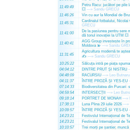
Petru Racu: jucători pe pile 
11:49:49
💥
—»
Sandu GRECU
11:46:26
Vin cu aur la Mondial de Bru
Cardinalul fotbalului, Nicolai
11:45:31
GRECU
De la pasiunea pentru sere m
11:41:00
dă tonul inovației la UTM 💥
AGG Group investește în prod
11:40:41
Moldova 💫
—»
Sandu GRE
Agricultura modernă te așteap
11:31:45
✍️
—»
Sandu GRECU
10:25:22
Sălcuța intră pe piața spuma
04:04:12
DINTRE PRUT ȘI NISTRU
04:48:09
RACURSIU
—»
Leo Butnaru
04:11:37
ÎNTRE PROZĂ ȘI YES-EU
07:14:33
Biodiversitatea din Purcari: 
04:59:54
INTERSECȚII
—»
Leo Butn
09:18:14
PORTRET DE MONAH
—»
17:38:13
Luna Plina 29 iulie 2026
—»
10:09:57
ÎNTRE PROZĂ ȘI YES-EU
14:23:21
Festivslul Internațional de T
14:23:21
Festivalul Internațional de T
10:10:57
Trei morți pe șantier, muncă 