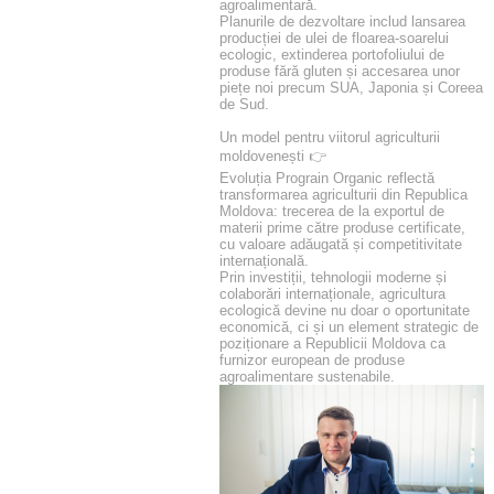
agroalimentară.
Planurile de dezvoltare includ lansarea
producției de ulei de floarea-soarelui
ecologic, extinderea portofoliului de
produse fără gluten și accesarea unor
piețe noi precum SUA, Japonia și Coreea
de Sud.
Un model pentru viitorul agriculturii
moldovenești 👉
Evoluția Prograin Organic reflectă
transformarea agriculturii din Republica
Moldova: trecerea de la exportul de
materii prime către produse certificate,
cu valoare adăugată și competitivitate
internațională.
Prin investiții, tehnologii moderne și
colaborări internaționale, agricultura
ecologică devine nu doar o oportunitate
economică, ci și un element strategic de
poziționare a Republicii Moldova ca
furnizor european de produse
agroalimentare sustenabile.