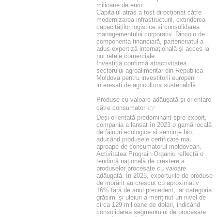
milioane de euro.
Capitalul atras a fost direcționat către
modernizarea infrastructurii, extinderea
capacităților logistice și consolidarea
managementului corporativ. Dincolo de
componenta financiară, parteneriatul a
adus expertiză internațională și acces la
noi rețele comerciale.
Investiția confirmă atractivitatea
sectorului agroalimentar din Republica
Moldova pentru investitorii europeni
interesați de agricultura sustenabilă.
Produse cu valoare adăugată și orientare
către consumator 👉
Deși orientată predominant spre export,
compania a lansat în 2023 o gamă locală
de făinuri ecologice și semințe bio,
aducând produsele certificate mai
aproape de consumatorul moldovean.
Activitatea Prograin Organic reflectă o
tendință națională de creștere a
produselor procesate cu valoare
adăugată. În 2025, exporturile de produse
de morărit au crescut cu aproximativ
16% față de anul precedent, iar categoria
grăsimi și uleiuri a menținut un nivel de
circa 129 milioane de dolari, indicând
consolidarea segmentului de procesare