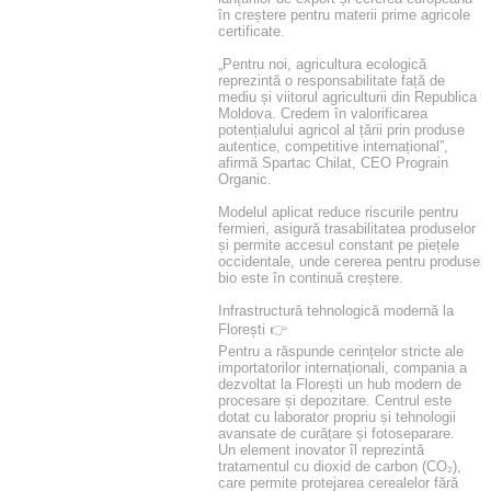
în creștere pentru materii prime agricole
certificate.
„Pentru noi, agricultura ecologică
reprezintă o responsabilitate față de
mediu și viitorul agriculturii din Republica
Moldova. Credem în valorificarea
potențialului agricol al țării prin produse
autentice, competitive internațional”,
afirmă Spartac Chilat, CEO Prograin
Organic.
Modelul aplicat reduce riscurile pentru
fermieri, asigură trasabilitatea produselor
și permite accesul constant pe piețele
occidentale, unde cererea pentru produse
bio este în continuă creștere.
Infrastructură tehnologică modernă la
Florești 👉
Pentru a răspunde cerințelor stricte ale
importatorilor internaționali, compania a
dezvoltat la Florești un hub modern de
procesare și depozitare. Centrul este
dotat cu laborator propriu și tehnologii
avansate de curățare și fotoseparare.
Un element inovator îl reprezintă
tratamentul cu dioxid de carbon (CO₂),
care permite protejarea cerealelor fără