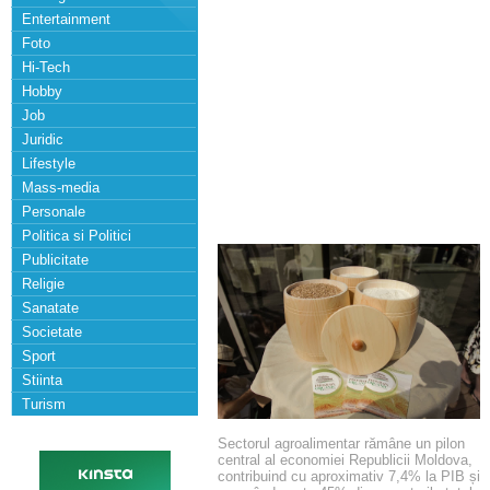
Entertainment
Foto
Hi-Tech
Hobby
Job
Juridic
Lifestyle
Mass-media
Personale
Politica si Politici
Publicitate
Religie
Sanatate
Societate
Sport
Stiinta
Turism
Sectorul agroalimentar rămâne un pilon
central al economiei Republicii Moldova,
contribuind cu aproximativ 7,4% la PIB și