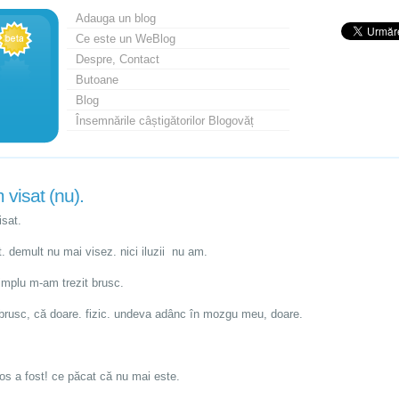
Adauga un blog
Ce este un WeBlog
Despre, Contact
Butoane
Blog
Însemnările câștigătorilor Blogovăț
 visat (nu).
isat.
t. demult nu mai visez. nici iluzii nu am.
simplu m-am trezit brusc.
brusc, că doare. fizic. undeva adânc în mozgu meu, doare.
os a fost! ce păcat că nu mai este.