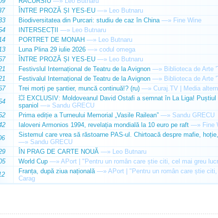
09
RACURSIU
—»
Leo Butnaru
37
ÎNTRE PROZĂ ȘI YES-EU
—»
Leo Butnaru
33
Biodiversitatea din Purcari: studiu de caz în China
—»
Fine Wine
54
INTERSECȚII
—»
Leo Butnaru
14
PORTRET DE MONAH
—»
Leo Butnaru
13
Luna Plina 29 iulie 2026
—»
codul omega
57
ÎNTRE PROZĂ ȘI YES-EU
—»
Leo Butnaru
21
Festivslul Internațional de Teatru de la Avignon
—»
Biblioteca de Arte 
21
Festivalul Internațional de Teatru de la Avignon
—»
Biblioteca de Arte 
57
Trei morți pe șantier, muncă continuă!? (ru)
—»
Curaj.TV | Media altern
💥 EXCLUSIV: Moldoveanul David Ostafi a semnat în La Liga! Puștiul d
54
spaniol
—»
Sandu GRECU
52
Prima ediție a Turneului Memorial „Vasile Railean”
—»
Sandu GRECU
42
Ialoveni Armonios 1994, revelația mondială la 10 euro pe raft
—»
Fine 
Sistemul care vrea să răstoarne PAS-ul. Chirtoacă despre mafie, hoție, 
06
—»
Sandu GRECU
29
ÎN PRAG DE CARTE NOUĂ
—»
Leo Butnaru
05
World Cup
—»
APort | "Pentru un român care știe citi, cel mai greu luc
Franța, după ziua națională
—»
APort | "Pentru un român care știe citi,
12
Carag