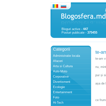
Bloguri active -
447
Posturi publicate -
375455
Categorii
te-am
Administratie locala
te-am v
Afaceri
Arta si Cultura
nu, min
Auto Moto
pur și 
Corporative
Divertisment
așa de 
Ecologie
Entertainment
Foto
ce frum
Hi-Tech