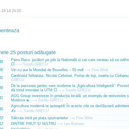
-19 14:24:00
enteaza
mele 25 posturi adăugate
Petru Racu: jucători pe pile la Națională și cei care veneau să se odihn
49
💥
—»
Sandu GRECU
26
Vin cu aur la Mondial de Bruxelles – 55 mdl
—»
Fine Wine
Cardinalul fotbalului, Nicolai Cebotari. Portar de top, cearta cu Ciobanu,
31
GRECU
De la pasiunea pentru sere moderne la „Agricultura Inteligentă”: Poves
00
dă tonul inovației la UTM 💥
—»
Sandu GRECU
AGG Group investește în producția locală: un exemplu de reinvestire s
41
Moldova 💫
—»
Sandu GRECU
Agricultura modernă te așteaptă! În aceste zile se desfășoară admiterea 
45
✍️
—»
Sandu GRECU
22
Sălcuța intră pe piața spumantelor
—»
Fine Wine
12
DINTRE PRUT ȘI NISTRU
—»
Leo Butnaru