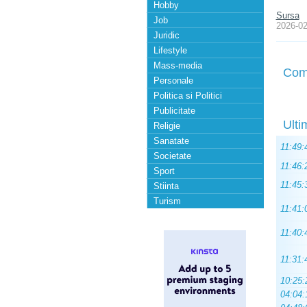
Hobby
Sursa
Job
2026-02
Juridic
Lifestyle
Mass-media
Com
Personale
Politica si Politici
Publicitate
Ulti
Religie
Sanatate
11:49:
Societate
11:46:
Sport
11:45:
Stiinta
Turism
11:41:
11:40:
11:31:
10:25:
04:04: