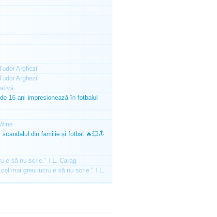
'Tudor Arghezi'
'Tudor Arghezi'
ativă
e 16 ani impresionează în fotbalul
Wine
scandalul din familie și fotbal 🔥💥🔝
ru e să nu scrie." I.L. Carag
 cel mai greu lucru e să nu scrie." I.L.