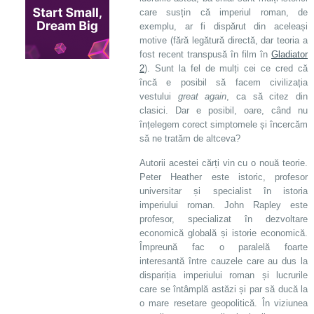
care susțin că imperiul roman, de
exemplu, ar fi dispărut din aceleași
motive (fără legătură directă, dar teoria a
fost recent transpusă în film în
Gladiator
2
). Sunt la fel de mulți cei ce cred că
încă e posibil să facem civilizația
vestului
great again
, ca să citez din
clasici. Dar e posibil, oare, când nu
înțelegem corect simptomele și încercăm
să ne tratăm de altceva?
Autorii acestei cărți vin cu o nouă teorie.
Peter Heather este istoric, profesor
universitar și specialist în istoria
imperiului roman. John Rapley este
profesor, specializat în dezvoltare
economică globală și istorie economică.
Împreună fac o paralelă foarte
interesantă între cauzele care au dus la
dispariția imperiului roman și lucrurile
care se întâmplă astăzi și par să ducă la
o mare resetare geopolitică. În viziunea