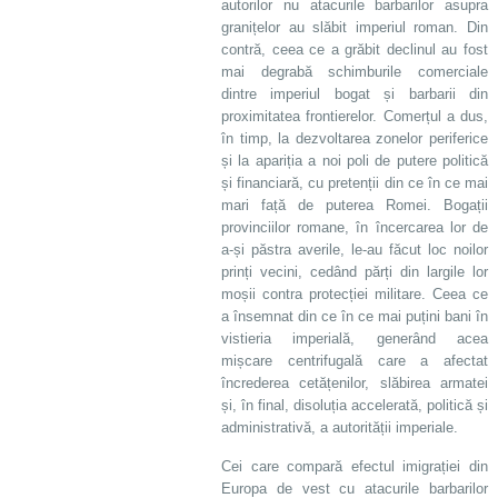
autorilor nu atacurile barbarilor asupra
granițelor au slăbit imperiul roman. Din
contră, ceea ce a grăbit declinul au fost
mai degrabă schimburile comerciale
dintre imperiul bogat și barbarii din
proximitatea frontierelor. Comerțul a dus,
în timp, la dezvoltarea zonelor periferice
și la apariția a noi poli de putere politică
și financiară, cu pretenții din ce în ce mai
mari față de puterea Romei. Bogații
provinciilor romane, în încercarea lor de
a-și păstra averile, le-au făcut loc noilor
prinți vecini, cedând părți din largile lor
moșii contra protecției militare. Ceea ce
a însemnat din ce în ce mai puțini bani în
vistieria imperială, generând acea
mișcare centrifugală care a afectat
încrederea cetățenilor, slăbirea armatei
și, în final, disoluția accelerată, politică și
administrativă, a autorității imperiale.
Cei care compară efectul imigrației din
Europa de vest cu atacurile barbarilor