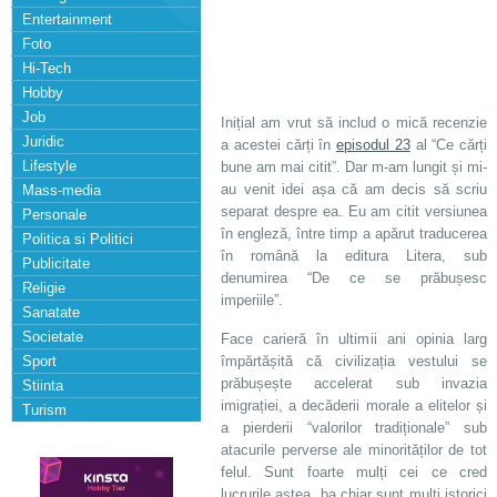
Entertainment
Foto
Hi-Tech
Hobby
Job
Inițial am vrut să includ o mică recenzie
Juridic
a acestei cărți în
episodul 23
al “Ce cărți
Lifestyle
bune am mai citit”. Dar m-am lungit și mi-
au venit idei așa că am decis să scriu
Mass-media
separat despre ea. Eu am citit versiunea
Personale
în engleză, între timp a apărut traducerea
Politica si Politici
în română la editura Litera, sub
Publicitate
denumirea “De ce se prăbușesc
Religie
imperiile”.
Sanatate
Societate
Face carieră în ultimii ani opinia larg
Sport
împărtășită că civilizația vestului se
prăbușește accelerat sub invazia
Stiinta
imigrației, a decăderii morale a elitelor și
Turism
a pierderii “valorilor tradiționale” sub
atacurile perverse ale minorităților de tot
felul. Sunt foarte mulți cei ce cred
lucrurile astea, ba chiar sunt mulți istorici