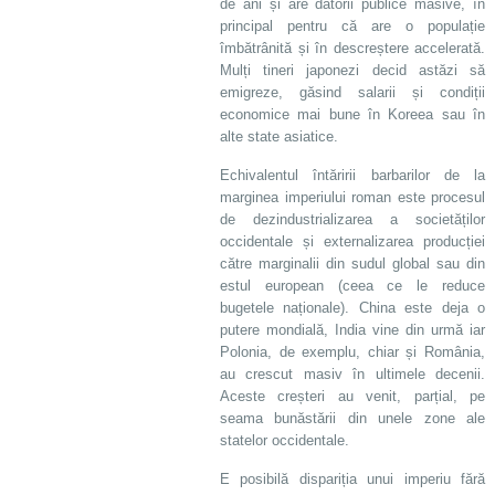
de ani și are datorii publice masive, în
principal pentru că are o populație
îmbătrânită și în descreștere accelerată.
Mulți tineri japonezi decid astăzi să
emigreze, găsind salarii și condiții
economice mai bune în Koreea sau în
alte state asiatice.
Echivalentul întăririi barbarilor de la
marginea imperiului roman este procesul
de dezindustrializarea a societăților
occidentale și externalizarea producției
către marginalii din sudul global sau din
estul european (ceea ce le reduce
bugetele naționale). China este deja o
putere mondială, India vine din urmă iar
Polonia, de exemplu, chiar și România,
au crescut masiv în ultimele decenii.
Aceste creșteri au venit, parțial, pe
seama bunăstării din unele zone ale
statelor occidentale.
E posibilă dispariția unui imperiu fără