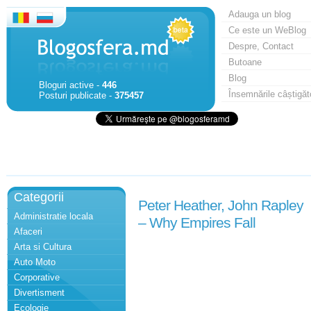
Adauga un blog
Ce este un WeBlog
Despre, Contact
Butoane
Blog
Bloguri active -
446
Însemnările câștigăt
Posturi publicate -
375457
Categorii
Peter Heather, John Rapley
Administratie locala
– Why Empires Fall
Afaceri
Arta si Cultura
Auto Moto
Corporative
Divertisment
Ecologie