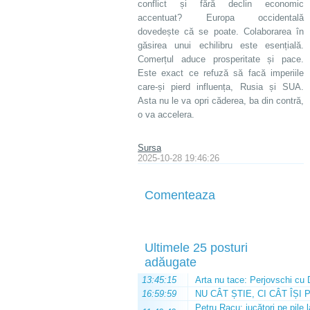
conflict și fără declin economic
accentuat? Europa occidentală
dovedește că se poate. Colaborarea în
găsirea unui echilibru este esențială.
Comerțul aduce prosperitate și pace.
Este exact ce refuză să facă imperiile
care-și pierd influența, Rusia și SUA.
Asta nu le va opri căderea, ba din contră,
o va accelera.
Sursa
2025-10-28 19:46:26
Comenteaza
Ultimele 25 posturi
adăugate
13:45:15
Arta nu tace: Perjovschi cu 
16:59:59
NU CÂT ȘTIE, CI CÂT ÎȘI 
Petru Racu: jucători pe pile 