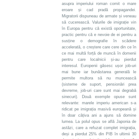
asupra imperiului roman comit o mare
eroare și cad pradă propagandei.
Migratorii dispuneau de armate și veneau
să cucerească. Valurile de imigrație vin
în Europa pentru că există oportunitate,
practic pentru că e nevoie de ei pentru a
susține o demografie în scădere
accelerată, o creștere care cere din ce în
ce mai multă forță de muncă în domenii
pentru care localnicii și-au pierdut
interesul. Europenii găsesc ușor job-uri
mai bune iar bunăstarea generală le
permite multora să nu muncească
(sisteme de suport, pensionări prea
devreme, job-uri care sunt mai degrabă
sinecuri). Două exemple opuse sunt
relevante: marele imperiu american s-a
ridicat pe imigrația masivă europeană și
în doar câțiva ani a ajuns să domine
lumea. La polul opus se află Japonia de
astăzi, care a refuzat complet imigrația,
deși a pierdut 25% din PIB în ultimii 30