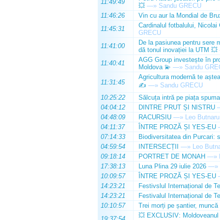
11:49:49
💥
—»
Sandu GRECU
11:46:26
Vin cu aur la Mondial de Bru
Cardinalul fotbalului, Nicolai
11:45:31
GRECU
De la pasiunea pentru sere m
11:41:00
dă tonul inovației la UTM 💥
AGG Group investește în prod
11:40:41
Moldova 💫
—»
Sandu GRE
Agricultura modernă te așteap
11:31:45
✍️
—»
Sandu GRECU
10:25:22
Sălcuța intră pe piața spuma
04:04:12
DINTRE PRUT ȘI NISTRU
04:48:09
RACURSIU
—»
Leo Butnaru
04:11:37
ÎNTRE PROZĂ ȘI YES-EU
07:14:33
Biodiversitatea din Purcari: 
04:59:54
INTERSECȚII
—»
Leo Butn
09:18:14
PORTRET DE MONAH
—»
17:38:13
Luna Plina 29 iulie 2026
—»
10:09:57
ÎNTRE PROZĂ ȘI YES-EU
14:23:21
Festivslul Internațional de T
14:23:21
Festivalul Internațional de T
10:10:57
Trei morți pe șantier, muncă 
💥 EXCLUSIV: Moldoveanul Da
19:37:54