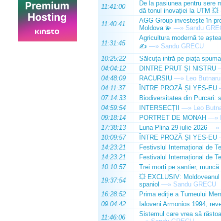
De la pasiunea pentru sere m
11:41:00
dă tonul inovației la UTM 💥
AGG Group investește în prod
11:40:41
Moldova 💫
—»
Sandu GRE
Agricultura modernă te așteap
11:31:45
✍️
—»
Sandu GRECU
10:25:22
Sălcuța intră pe piața spuma
04:04:12
DINTRE PRUT ȘI NISTRU
04:48:09
RACURSIU
—»
Leo Butnaru
04:11:37
ÎNTRE PROZĂ ȘI YES-EU
07:14:33
Biodiversitatea din Purcari: 
04:59:54
INTERSECȚII
—»
Leo Butn
09:18:14
PORTRET DE MONAH
—»
17:38:13
Luna Plina 29 iulie 2026
—»
10:09:57
ÎNTRE PROZĂ ȘI YES-EU
14:23:21
Festivslul Internațional de T
14:23:21
Festivalul Internațional de T
10:10:57
Trei morți pe șantier, muncă 
💥 EXCLUSIV: Moldoveanul Da
19:37:54
spaniol
—»
Sandu GRECU
16:28:52
Prima ediție a Turneului Mem
09:04:42
Ialoveni Armonios 1994, reve
Sistemul care vrea să răstoa
11:46:06