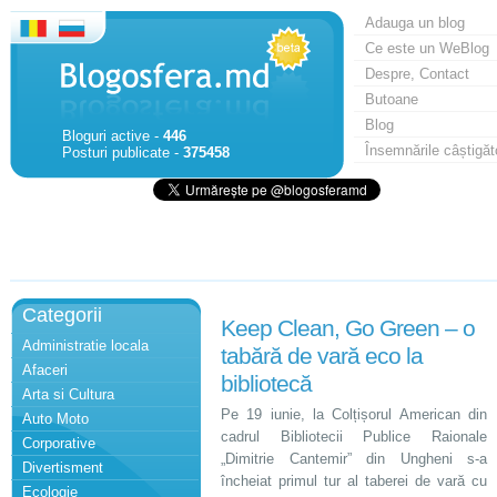
Adauga un blog
Ce este un WeBlog
Despre, Contact
Butoane
Blog
Bloguri active -
446
Însemnările câștigăt
Posturi publicate -
375458
Categorii
Keep Clean, Go Green – o
Administratie locala
tabără de vară eco la
Afaceri
bibliotecă
Arta si Cultura
Pe 19 iunie, la Colțișorul American din
Auto Moto
cadrul Bibliotecii Publice Raionale
Corporative
„Dimitrie Cantemir” din Ungheni s-a
Divertisment
încheiat primul tur al taberei de vară cu
Ecologie