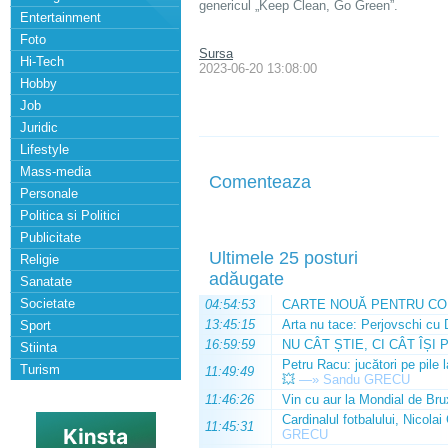
genericul „Keep Clean, Go Green”.
Entertainment
Foto
Sursa
Hi-Tech
2023-06-20 13:08:00
Hobby
Job
Juridic
Lifestyle
Mass-media
Comenteaza
Personale
Politica si Politici
Publicitate
Ultimele 25 posturi
Religie
adăugate
Sanatate
Societate
04:54:53
CARTE NOUĂ PENTRU CO
13:45:15
Arta nu tace: Perjovschi cu 
Sport
16:59:59
NU CÂT ȘTIE, CI CÂT ÎȘI 
Stiinta
Petru Racu: jucători pe pile 
Turism
11:49:49
💥
—»
Sandu GRECU
11:46:26
Vin cu aur la Mondial de Bru
Cardinalul fotbalului, Nicolai
11:45:31
GRECU