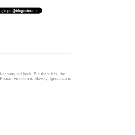
-century-old book. But there it is; the
s Peace. Freedom is Slavery. Ignorance is