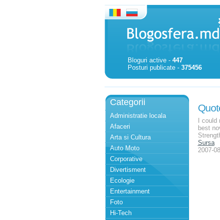
Bloguri active -
447
Posturi publicate -
375456
Categorii
Quot
Administratie locala
I could 
Afaceri
best no
Strength
Arta si Cultura
Sursa
Auto Moto
2007-08
Corporative
Divertisment
Ecologie
Entertainment
Foto
Hi-Tech