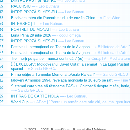
12
DINTRE PRUT ȘI NISTRU
—»
Leo Butnaru
09
RACURSIU
—»
Leo Butnaru
37
ÎNTRE PROZĂ ȘI YES-EU
—»
Leo Butnaru
33
Biodiversitatea din Purcari: studiu de caz în China
—»
Fine Wine
54
INTERSECȚII
—»
Leo Butnaru
14
PORTRET DE MONAH
—»
Leo Butnaru
13
Luna Plina 29 iulie 2026
—»
codul omega
57
ÎNTRE PROZĂ ȘI YES-EU
—»
Leo Butnaru
21
Festivslul Internațional de Teatru de la Avignon
—»
Biblioteca de Arte 
21
Festivalul Internațional de Teatru de la Avignon
—»
Biblioteca de Arte 
57
Trei morți pe șantier, muncă continuă!? (ru)
—»
Curaj.TV | Media altern
💥 EXCLUSIV: Moldoveanul David Ostafi a semnat în La Liga! Puștiul d
54
spaniol
—»
Sandu GRECU
52
Prima ediție a Turneului Memorial „Vasile Railean”
—»
Sandu GRECU
42
Ialoveni Armonios 1994, revelația mondială la 10 euro pe raft
—»
Fine 
Sistemul care vrea să răstoarne PAS-ul. Chirtoacă despre mafie, hoție, 
06
—»
Sandu GRECU
29
ÎN PRAG DE CARTE NOUĂ
—»
Leo Butnaru
05
World Cup
—»
APort | "Pentru un român care știe citi, cel mai greu luc
© 2007 – 2026. BlogoSfera - Bloguri din Moldova