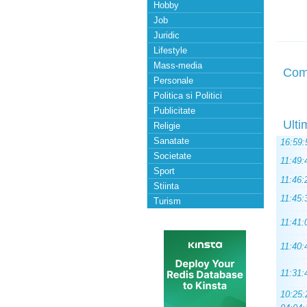
Hobby
Job
Juridic
Lifestyle
Mass-media
Com
Personale
Politica si Politici
Publicitate
Ulti
Religie
Sanatate
16:59:
Societate
11:49:
Sport
11:46:
Stiinta
11:45:
Turism
11:41:
11:40:
11:31:
10:25: