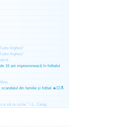
'Tudor Arghezi'
'Tudor Arghezi'
ativă
e 16 ani impresionează în fotbalul
Wine
scandalul din familie și fotbal 🔥💥🔝
ru e să nu scrie." I.L. Carag