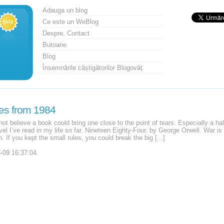
Adauga un blog
Ce este un WeBlog
Despre, Contact
Butoane
Blog
Însemnările câștigătorilor Blogovăț
es from 1984
not believe a book could bring one close to the point of tears. Especially a half
vel I’ve read in my life so far. Nineteen Eighty-Four, by George Orwell. War i
. If you kept the small rules, you could break the big [...]
-09 16:37:04