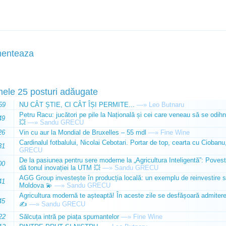
enteaza
mele 25 posturi adăugate
59
NU CÂT ȘTIE, CI CÂT ÎȘI PERMITE...
—»
Leo Butnaru
Petru Racu: jucători pe pile la Națională și cei care veneau să se odihn
49
💥
—»
Sandu GRECU
26
Vin cu aur la Mondial de Bruxelles – 55 mdl
—»
Fine Wine
Cardinalul fotbalului, Nicolai Cebotari. Portar de top, cearta cu Ciobanu,
31
GRECU
De la pasiunea pentru sere moderne la „Agricultura Inteligentă”: Poves
00
dă tonul inovației la UTM 💥
—»
Sandu GRECU
AGG Group investește în producția locală: un exemplu de reinvestire s
41
Moldova 💫
—»
Sandu GRECU
Agricultura modernă te așteaptă! În aceste zile se desfășoară admiterea 
45
✍️
—»
Sandu GRECU
22
Sălcuța intră pe piața spumantelor
—»
Fine Wine