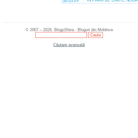
10:15:29
ÎN PRAG DE CARTE NOUĂ
© 2007 – 2026. BlogoSfera - Bloguri din Moldova
Căutare avansată