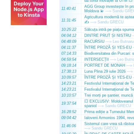
dă tonul inovației la UTM 💥
AGG Group investește în prod
11:40:41
Moldova 💫
—»
Sandu GRE
Agricultura modernă te așteap
11:31:45
✍️
—»
Sandu GRECU
10:25:22
Sălcuța intră pe piața spuma
04:04:12
DINTRE PRUT ȘI NISTRU
04:48:09
RACURSIU
—»
Leo Butnaru
04:11:37
ÎNTRE PROZĂ ȘI YES-EU
07:14:33
Biodiversitatea din Purcari: 
04:59:54
INTERSECȚII
—»
Leo Butn
09:18:14
PORTRET DE MONAH
—»
17:38:13
Luna Plina 29 iulie 2026
—»
10:09:57
ÎNTRE PROZĂ ȘI YES-EU
14:23:21
Festivslul Internațional de T
14:23:21
Festivalul Internațional de T
10:10:57
Trei morți pe șantier, muncă 
💥 EXCLUSIV: Moldoveanul Da
19:37:54
spaniol
—»
Sandu GRECU
16:28:52
Prima ediție a Turneului Mem
09:04:42
Ialoveni Armonios 1994, reve
Sistemul care vrea să răstoa
11:46:06
—»
Sandu GRECU