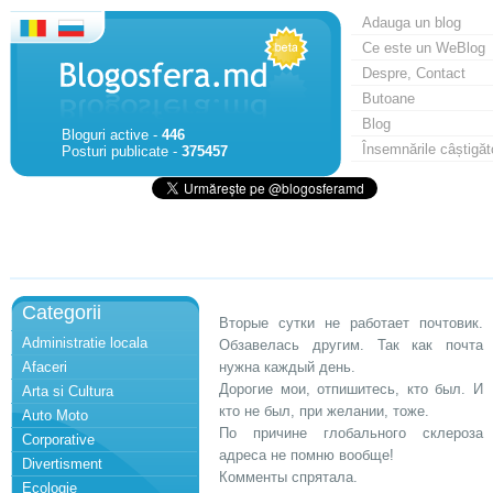
Adauga un blog
Ce este un WeBlog
Despre, Contact
Butoane
Blog
Bloguri active -
446
Însemnările câștigăt
Posturi publicate -
375457
Categorii
Вторые сутки не работает почтовик.
Administratie locala
Обзавелась другим. Так как почта
Afaceri
нужна каждый день.
Дорогие мои, отпишитесь, кто был. И
Arta si Cultura
кто не был, при желании, тоже.
Auto Moto
По причине глобального склероза
Corporative
адреса не помню вообще!
Divertisment
Комменты спрятала.
Ecologie