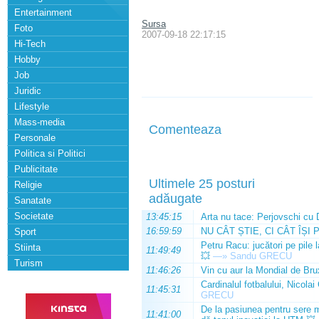
Entertainment
Sursa
Foto
2007-09-18 22:17:15
Hi-Tech
Hobby
Job
Juridic
Lifestyle
Mass-media
Comenteaza
Personale
Politica si Politici
Publicitate
Ultimele 25 posturi
Religie
adăugate
Sanatate
Societate
13:45:15
Arta nu tace: Perjovschi cu 
16:59:59
NU CÂT ȘTIE, CI CÂT ÎȘI 
Sport
Petru Racu: jucători pe pile 
Stiinta
11:49:49
💥
—»
Sandu GRECU
Turism
11:46:26
Vin cu aur la Mondial de Bru
Cardinalul fotbalului, Nicolai
11:45:31
GRECU
De la pasiunea pentru sere m
11:41:00