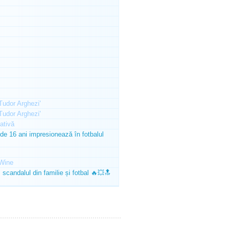
'Tudor Arghezi'
'Tudor Arghezi'
ativă
e 16 ani impresionează în fotbalul
Wine
scandalul din familie și fotbal 🔥💥🔝