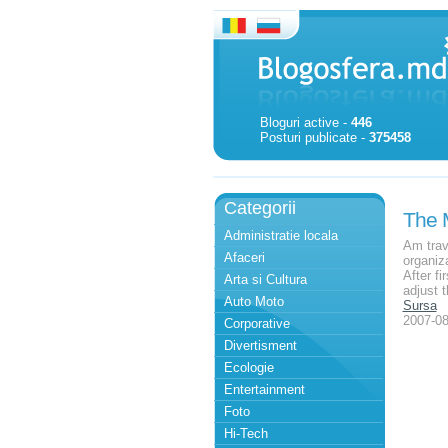
Bloguri active -
446
Posturi publicate -
375458
Categorii
The M
Administratie locala
Am trave
Afaceri
organiz
After f
Arta si Cultura
adjust t
Auto Moto
Sursa
2007-08
Corporative
Divertisment
Ecologie
Entertainment
Foto
Hi-Tech