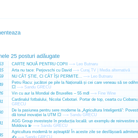
enteaza
mele 25 posturi adăugate
53
CARTE NOUĂ PENTRU COPII
—»
Leo Butnaru
15
Arta nu tace: Perjovschi cu David
—»
Curaj.TV | Media alternativă
59
NU CÂT ȘTIE, CI CÂT ÎȘI PERMITE...
—»
Leo Butnaru
Petru Racu: jucători pe pile la Națională și cei care veneau să se odihn
49
💥
—»
Sandu GRECU
26
Vin cu aur la Mondial de Bruxelles – 55 mdl
—»
Fine Wine
Cardinalul fotbalului, Nicolai Cebotari. Portar de top, cearta cu Ciobanu,
31
GRECU
De la pasiunea pentru sere moderne la „Agricultura Inteligentă”: Poves
00
dă tonul inovației la UTM 💥
—»
Sandu GRECU
AGG Group investește în producția locală: un exemplu de reinvestire s
41
Moldova 💫
—»
Sandu GRECU
Agricultura modernă te așteaptă! În aceste zile se desfășoară admiterea 
45
✍️
—»
Sandu GRECU