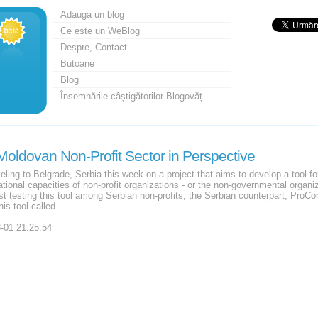
Adauga un blog
Ce este un WeBlog
Despre, Contact
Butoane
Blog
Însemnările câștigătorilor Blogovăț
oldovan Non-Profit Sector in Perspective
ling to Belgrade, Serbia this week on a project that aims to develop a tool fo
ational capacities of non-profit organizations - or the non-governmental organi
irst testing this tool among Serbian non-profits, the Serbian counterpart, ProC
his tool called
-01 21:25:54