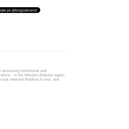
r assessing institutional and
zations - in the Western Balkans region.
oncept selected Moldova to test, and