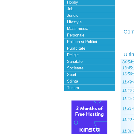
Hobby
Job
Juridic
Lifestyle
Mass-media
Com
Personale
Politica si Politici
Publicitate
Ulti
Religie
Sanatate
04:54:
Societate
13:45:
16:59:
Sport
Stiinta
11:49:
Turism
11:46:
11:45:
11:41:
11:40:
11:31: