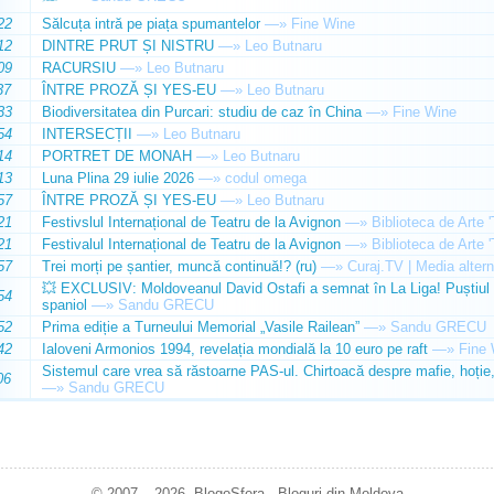
22
Sălcuța intră pe piața spumantelor
—»
Fine Wine
12
DINTRE PRUT ȘI NISTRU
—»
Leo Butnaru
09
RACURSIU
—»
Leo Butnaru
37
ÎNTRE PROZĂ ȘI YES-EU
—»
Leo Butnaru
33
Biodiversitatea din Purcari: studiu de caz în China
—»
Fine Wine
54
INTERSECȚII
—»
Leo Butnaru
14
PORTRET DE MONAH
—»
Leo Butnaru
13
Luna Plina 29 iulie 2026
—»
codul omega
57
ÎNTRE PROZĂ ȘI YES-EU
—»
Leo Butnaru
21
Festivslul Internațional de Teatru de la Avignon
—»
Biblioteca de Arte 
21
Festivalul Internațional de Teatru de la Avignon
—»
Biblioteca de Arte 
57
Trei morți pe șantier, muncă continuă!? (ru)
—»
Curaj.TV | Media altern
💥 EXCLUSIV: Moldoveanul David Ostafi a semnat în La Liga! Puștiul d
54
spaniol
—»
Sandu GRECU
52
Prima ediție a Turneului Memorial „Vasile Railean”
—»
Sandu GRECU
42
Ialoveni Armonios 1994, revelația mondială la 10 euro pe raft
—»
Fine 
Sistemul care vrea să răstoarne PAS-ul. Chirtoacă despre mafie, hoție, 
06
—»
Sandu GRECU
© 2007 – 2026. BlogoSfera - Bloguri din Moldova