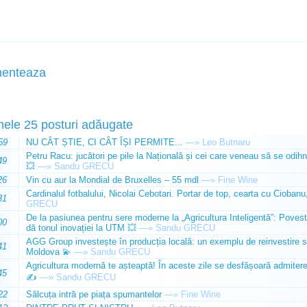
enteaza
mele 25 posturi adăugate
59
NU CÂT ȘTIE, CI CÂT ÎȘI PERMITE...
—»
Leo Butnaru
Petru Racu: jucători pe pile la Națională și cei care veneau să se odihn
49
💥
—»
Sandu GRECU
26
Vin cu aur la Mondial de Bruxelles – 55 mdl
—»
Fine Wine
Cardinalul fotbalului, Nicolai Cebotari. Portar de top, cearta cu Ciobanu,
31
GRECU
De la pasiunea pentru sere moderne la „Agricultura Inteligentă”: Poves
00
dă tonul inovației la UTM 💥
—»
Sandu GRECU
AGG Group investește în producția locală: un exemplu de reinvestire s
41
Moldova 💫
—»
Sandu GRECU
Agricultura modernă te așteaptă! În aceste zile se desfășoară admiterea 
45
✍️
—»
Sandu GRECU
22
Sălcuța intră pe piața spumantelor
—»
Fine Wine