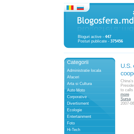
Bloguri active -
447
Posturi publicate -
375456
Categorii
U.S. 
Administratie locala
coop
Afaceri
China’s
Arta si Cultura
Preside
to call
Auto Moto
more
Corporative
Sursa
Divertisment
2007-08
Ecologie
Entertainment
Foto
Hi-Tech