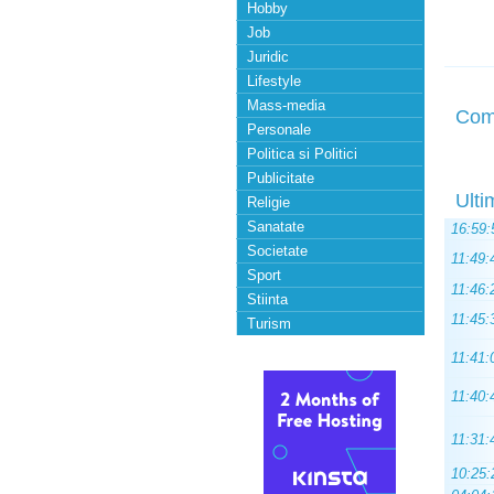
Hobby
Job
Juridic
Lifestyle
Mass-media
Com
Personale
Politica si Politici
Publicitate
Ulti
Religie
Sanatate
16:59:
Societate
11:49:
Sport
11:46:
Stiinta
11:45:
Turism
11:41:
11:40:
11:31:
10:25: