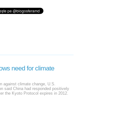
ows need for climate
ion against climate change, U.S.
n said China had responded positively
ter the Kyoto Protocol expires in 2012.