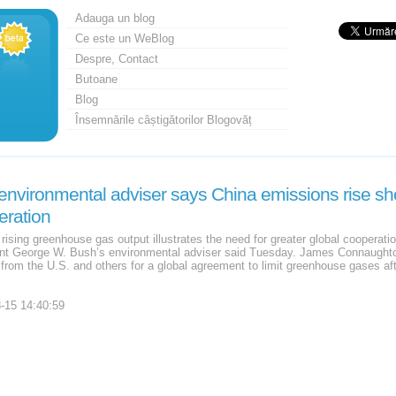
Adauga un blog
Ce este un WeBlog
Despre, Contact
Butoane
Blog
Însemnările câștigătorilor Blogovăț
environmental adviser says China emissions rise sh
eration
 rising greenhouse gas output illustrates the need for greater global cooperat
nt George W. Bush’s environmental adviser said Tuesday. James Connaughto
s from the U.S. and others for a global agreement to limit greenhouse gases af
-15 14:40:59