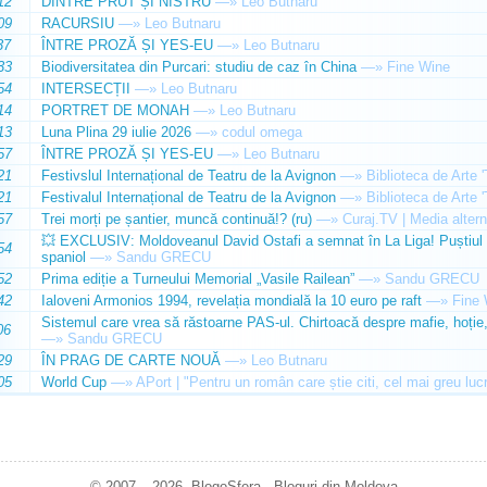
12
DINTRE PRUT ȘI NISTRU
—»
Leo Butnaru
09
RACURSIU
—»
Leo Butnaru
37
ÎNTRE PROZĂ ȘI YES-EU
—»
Leo Butnaru
33
Biodiversitatea din Purcari: studiu de caz în China
—»
Fine Wine
54
INTERSECȚII
—»
Leo Butnaru
14
PORTRET DE MONAH
—»
Leo Butnaru
13
Luna Plina 29 iulie 2026
—»
codul omega
57
ÎNTRE PROZĂ ȘI YES-EU
—»
Leo Butnaru
21
Festivslul Internațional de Teatru de la Avignon
—»
Biblioteca de Arte 
21
Festivalul Internațional de Teatru de la Avignon
—»
Biblioteca de Arte 
57
Trei morți pe șantier, muncă continuă!? (ru)
—»
Curaj.TV | Media altern
💥 EXCLUSIV: Moldoveanul David Ostafi a semnat în La Liga! Puștiul d
54
spaniol
—»
Sandu GRECU
52
Prima ediție a Turneului Memorial „Vasile Railean”
—»
Sandu GRECU
42
Ialoveni Armonios 1994, revelația mondială la 10 euro pe raft
—»
Fine 
Sistemul care vrea să răstoarne PAS-ul. Chirtoacă despre mafie, hoție, 
06
—»
Sandu GRECU
29
ÎN PRAG DE CARTE NOUĂ
—»
Leo Butnaru
05
World Cup
—»
APort | "Pentru un român care știe citi, cel mai greu luc
© 2007 – 2026. BlogoSfera - Bloguri din Moldova