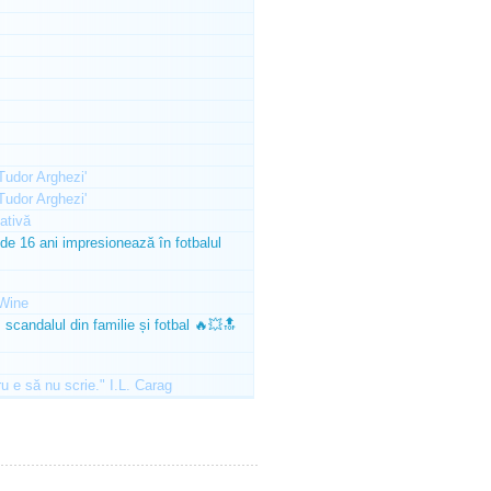
'Tudor Arghezi'
'Tudor Arghezi'
ativă
e 16 ani impresionează în fotbalul
Wine
scandalul din familie și fotbal 🔥💥🔝
ru e să nu scrie." I.L. Carag