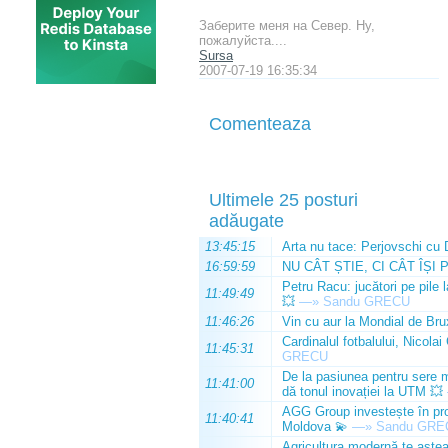
Заберите меня на Север. Ну,
пожалуйста....
Sursa
2007-07-19 16:35:34
Comenteaza
Ultimele 25 posturi
adăugate
13:45:15
Arta nu tace: Perjovschi cu 
16:59:59
NU CÂT ȘTIE, CI CÂT ÎȘI 
Petru Racu: jucători pe pile 
11:49:49
💥
—»
Sandu GRECU
11:46:26
Vin cu aur la Mondial de Bru
Cardinalul fotbalului, Nicolai
11:45:31
GRECU
De la pasiunea pentru sere m
11:41:00
dă tonul inovației la UTM 💥
AGG Group investește în prod
11:40:41
Moldova 💫
—»
Sandu GRE
Agricultura modernă te așteap