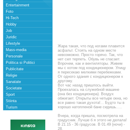
Entertainment
Foto
Hi-Tech
Hobby
Job
Juridic
Lifestyle
Жара такая, что под ногами плавится
Mass-media
асфальт. Стоять на одном месте
невозможно. Просто горячо. Так, что
Personale
нет сил терпеть. Обувь не спасает.
Politica si Politici
Впрочем, как и вентиляторы. Живем
мы с котом под кондиционером. Улицу
Publicitate
я пересекаю мелкими перебежками.
Religie
От одного здания с кондиционером к
другому.
Sanatate
Вот час назад пришлось выйти.
Societate
Проехалась на служебной машине
(она без кондиционера). Воздух
Sport
обжигает. Открыты все четыре окна, но
Stiinta
все равно такая духота!... Будто ты в
хорошо натопленой бане сидишь.....
Turism
Вчера, когда пришла, посмотрела на
градусник. Лучше б я этого не делала!
В 21.15 - 36 градусов. В 01.49 (ночи) -
28.