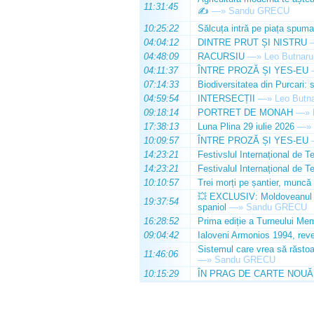
11:31:45
✍️
—»
Sandu GRECU
10:25:22
Sălcuța intră pe piața spuma
04:04:12
DINTRE PRUT ȘI NISTRU
04:48:09
RACURSIU
—»
Leo Butnaru
04:11:37
ÎNTRE PROZĂ ȘI YES-EU
07:14:33
Biodiversitatea din Purcari: 
04:59:54
INTERSECȚII
—»
Leo Butn
09:18:14
PORTRET DE MONAH
—»
17:38:13
Luna Plina 29 iulie 2026
—»
10:09:57
ÎNTRE PROZĂ ȘI YES-EU
14:23:21
Festivslul Internațional de T
14:23:21
Festivalul Internațional de T
10:10:57
Trei morți pe șantier, muncă 
💥 EXCLUSIV: Moldoveanul Da
19:37:54
spaniol
—»
Sandu GRECU
16:28:52
Prima ediție a Turneului Mem
09:04:42
Ialoveni Armonios 1994, reve
Sistemul care vrea să răstoa
11:46:06
—»
Sandu GRECU
10:15:29
ÎN PRAG DE CARTE NOUĂ