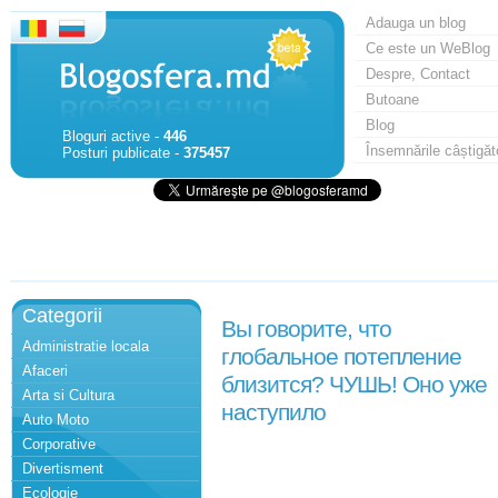
Adauga un blog
Ce este un WeBlog
Despre, Contact
Butoane
Blog
Bloguri active -
446
Însemnările câștigăt
Posturi publicate -
375457
Categorii
Вы говорите, что
Administratie locala
глобальное потепление
Afaceri
близится? ЧУШЬ! Оно уже
Arta si Cultura
наступило
Auto Moto
Corporative
Divertisment
Ecologie