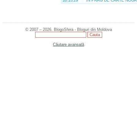
10:15:29
ÎN PRAG DE CARTE NOUĂ
© 2007 – 2026. BlogoSfera - Bloguri din Moldova
Căutare avansată