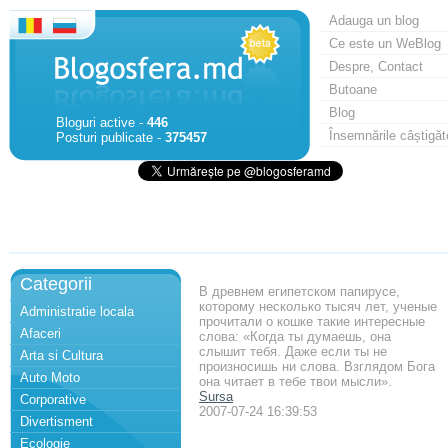
Adauga un blog
Ce este un WeBlog
Despre, Contact
Butoane
Blog
Bloguri active -
446
Însemnările câștigăt
Posturi publicate -
375457
Categorii
В древнем египетском папирусе,
которому несколько тысяч лет, ученые
Administratie locala
прочитали о кошке такие интересные
Afaceri
слова: «Когда ты думаешь, она
слышит тебя. Даже если ты не
Arta si Cultura
произносишь ни слова. Взглядом Бога
Auto Moto
она читает в тебе твои мысли».
Sursa
Corporative
2007-07-24 16:39:53
Divertisment
Ecologie