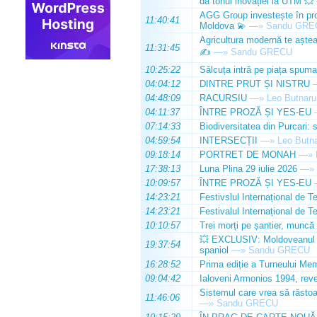
dă tonul inovației la UTM 💥
AGG Group investește în prod
11:40:41
Moldova 💫
—»
Sandu GRE
Agricultura modernă te așteap
11:31:45
✍️
—»
Sandu GRECU
10:25:22
Sălcuța intră pe piața spuma
04:04:12
DINTRE PRUT ȘI NISTRU
04:48:09
RACURSIU
—»
Leo Butnaru
04:11:37
ÎNTRE PROZĂ ȘI YES-EU
07:14:33
Biodiversitatea din Purcari: 
04:59:54
INTERSECȚII
—»
Leo Butn
09:18:14
PORTRET DE MONAH
—»
17:38:13
Luna Plina 29 iulie 2026
—»
10:09:57
ÎNTRE PROZĂ ȘI YES-EU
14:23:21
Festivslul Internațional de T
14:23:21
Festivalul Internațional de T
10:10:57
Trei morți pe șantier, muncă 
💥 EXCLUSIV: Moldoveanul Da
19:37:54
spaniol
—»
Sandu GRECU
16:28:52
Prima ediție a Turneului Mem
09:04:42
Ialoveni Armonios 1994, reve
Sistemul care vrea să răstoa
11:46:06
—»
Sandu GRECU