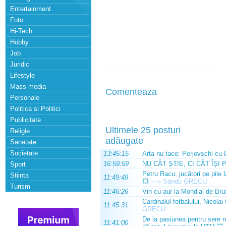
Entertainment
Foto
Hi-Tech
Hobby
Job
Juridic
Lifestyle
Mass-media
Comenteaza
Personale
Politica si Politici
Publicitate
Ultimele 25 posturi
Religie
adăugate
Sanatate
Societate
13:45:15
Arta nu tace: Perjovschi cu 
16:59:59
NU CÂT ȘTIE, CI CÂT ÎȘI 
Sport
Petru Racu: jucători pe pile 
Stiinta
11:49:49
💥
—»
Sandu GRECU
Turism
11:46:26
Vin cu aur la Mondial de Bru
Cardinalul fotbalului, Nicolai
11:45:31
GRECU
De la pasiunea pentru sere m
11:41:00