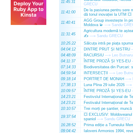
11:45:31
GRECU
De la pasiunea pentru sere m
11:41:00
dă tonul inovației la UTM 💥
AGG Group investește în prod
11:40:41
Moldova 💫
—»
Sandu GRE
Agricultura modernă te așteap
11:31:45
✍️
—»
Sandu GRECU
10:25:22
Sălcuța intră pe piața spuma
04:04:12
DINTRE PRUT ȘI NISTRU
04:48:09
RACURSIU
—»
Leo Butnaru
04:11:37
ÎNTRE PROZĂ ȘI YES-EU
07:14:33
Biodiversitatea din Purcari: 
04:59:54
INTERSECȚII
—»
Leo Butn
09:18:14
PORTRET DE MONAH
—»
17:38:13
Luna Plina 29 iulie 2026
—»
10:09:57
ÎNTRE PROZĂ ȘI YES-EU
14:23:21
Festivslul Internațional de T
14:23:21
Festivalul Internațional de T
10:10:57
Trei morți pe șantier, muncă 
💥 EXCLUSIV: Moldoveanul Da
19:37:54
spaniol
—»
Sandu GRECU
16:28:52
Prima ediție a Turneului Mem
09:04:42
Ialoveni Armonios 1994, reve