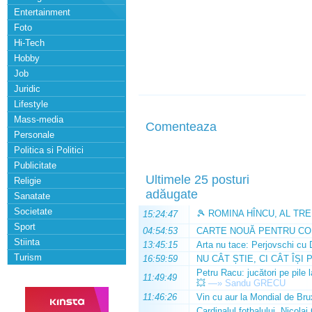
Entertainment
Foto
Hi-Tech
Hobby
Job
Juridic
Lifestyle
Mass-media
Comenteaza
Personale
Politica si Politici
Publicitate
Ultimele 25 posturi
Religie
adăugate
Sanatate
Societate
🎾 ROMINA HÎNCU, AL TRE
15:24:47
Sport
04:54:53
CARTE NOUĂ PENTRU CO
Stiinta
13:45:15
Arta nu tace: Perjovschi cu 
Turism
16:59:59
NU CÂT ȘTIE, CI CÂT ÎȘI 
Petru Racu: jucători pe pile 
11:49:49
💥
—»
Sandu GRECU
11:46:26
Vin cu aur la Mondial de Bru
Cardinalul fotbalului, Nicolai