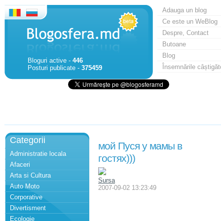
Adauga un blog
Ce este un WeBlog
Despre, Contact
Butoane
Blog
Bloguri active -
446
Însemnările câștigăt
Posturi publicate -
375459
Categorii
мой Пуся у мамы в
Administratie locala
гостях)))
Afaceri
Arta si Cultura
Sursa
Auto Moto
2007-09-02 13:23:49
Corporative
Divertisment
Ecologie