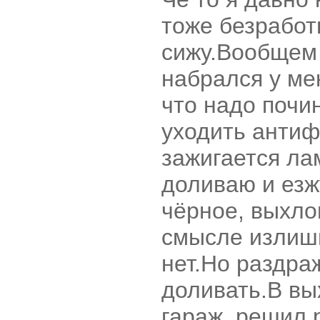
тоже безработ
сижу.Вообщем 
набрался у ме
что надо почи
уходить антиф
зажигается ла
доливаю и езж
чёрное, выхло
смысле излишн
нет.Но раздра
доливать.В вы
гараж, решил 