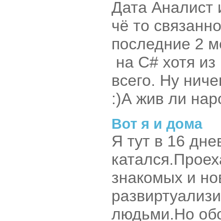
Дата Аналист 
чё то связанн
последние 2 м
на C# хотя из
всего. Ну нич
:)А жив ли на
Вот я и дома
Я тут в 16 дн
катался.Проех
знакомых и но
развиртуализ
людьми.Но обо