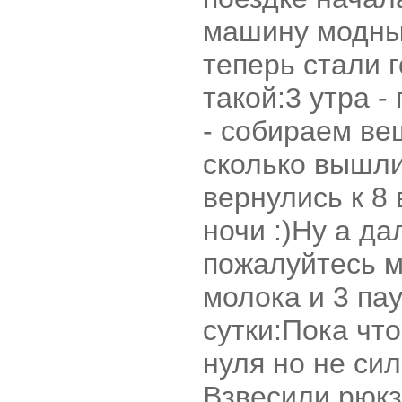
машину модны
теперь стали 
такой:3 утра -
- собираем ве
сколько вышл
вернулись к 8
ночи :)Ну а д
пожалуйтесь м
молока и 3 пау
сутки:
Пока что
нуля но не сил
Взвесили рюкза