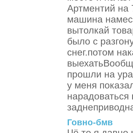
Артментий на 
машина намеси
вытолкай това
было с разгону
снег.потом на
выехать
Вообщ
прошли на ура
у меня показал
нарадоваться 
заднеприводная
Говно-бмв
Чё то я давно 