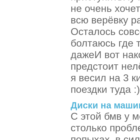
не очень хочет
всю верёвку р
Осталось совс
болтаюсь где 
даже
И вот на
предстоит нел
я весил на 3 
поездки туда :)
Диски на маши
С этой бмв у 
столько пробл
попыхах, в си