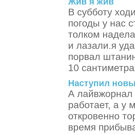
Жив я жив
В субботу ход
погоды у нас с
толком наделат
и лазали.я уд
порвал штанин
10 сантиметрах
Наступил новый
А лайвжорнал 
работает, а у 
откровенно то
время прибыва