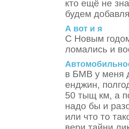
кто ещё не зн
будем добавля
А вот и я
С Новым годом
ломались и во
Автомобильно
в БМВ у меня 
енджин, полгод
50 тыщ км, а 
надо бы и раз
или что то та
вери тайни ли