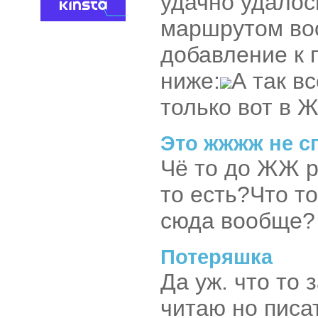
удачно удалось
маршрутом во
добавление к 
ниже:
А так в
только вот в 
Это жжжж не с
Чё то до ЖЖ ру
то есть?Что т
сюда вообще?
Потеряшка
Да уж. что то 
читаю но писат