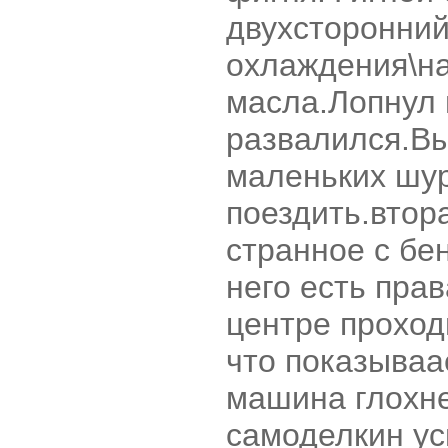
двухсторонний
охлаждения\на
масла.Лопнул 
развалился.Вы
маленьких шур
поездить.втор
странное с бе
него есть прав
центре проход
что показываа
машина глохне
самоделкин ус