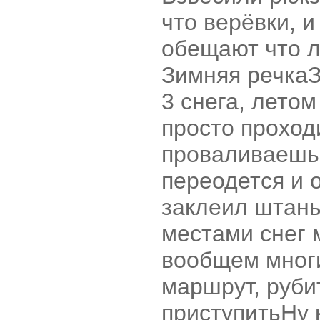
что верёвки, и
обещают что л
Зимняя речка
З
3 снега, лето
просто проход
проваливаешь
переодется и 
заклеил штан
местами снег м
вообщем многи
маршрут, руби
приступить
Ну 