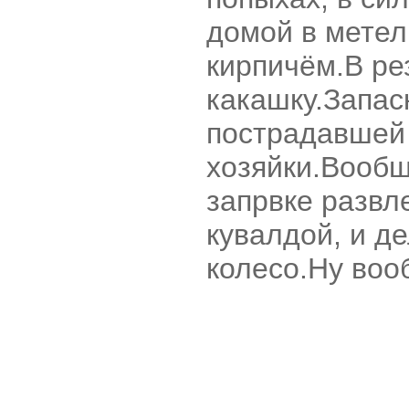
домой в метел
кирпичём.В рез
какашку.Запас
пострадавшей
хозяйки.Вообщ
запрвке развл
кувалдой, и де
колесо.Ну воо