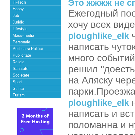
Это жжжж не с
Hi-Tech
Hobby
Ежегодный пос
Job
хочу всех виде
Juridic
Lifestyle
ч
ploughlike_elk
Mass-media
Personale
написать чуто
Politica si Politici
много событий,
Publicitate
Religie
решил "доесть
Sanatate
Societate
на Аляску чер
Sport
парки.Проезжа
Stiinta
Turism
н
ploughlike_elk
написать и вс
поломанна и н