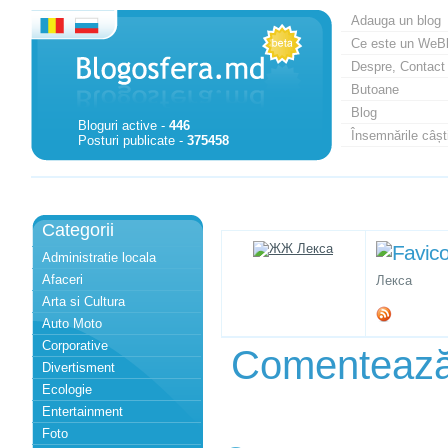
Adauga un blog
Ce este un WeB
Despre, Contact
Butoane
Blog
Bloguri active -
446
Însemnările câști
Posturi publicate -
375458
Categorii
Administratie locala
Afaceri
Лекса
Arta si Cultura
Auto Moto
Corporative
Comenteaz
Divertisment
Ecologie
Entertainment
Foto