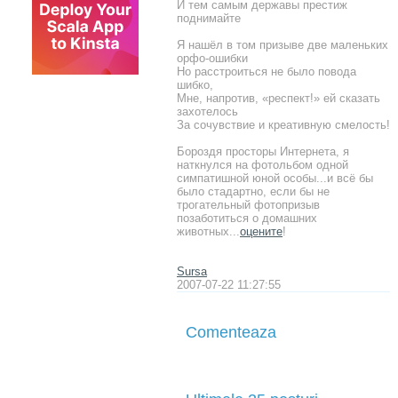
И тем самым державы престиж
поднимайте
Я нашёл в том призыве две маленьких
орфо-ошибки
Но расстроиться не было повода
шибко,
Мне, напротив, «респект!» ей сказать
захотелось
За сочувствие и креативную смелость!
Бороздя просторы Интернета, я
наткнулся на фотольбом одной
симпатишной юной особы...и всё бы
было стадартно, если бы не
трогательный фотопризыв
позаботиться о домашних
животных...
оцените
!
Sursa
2007-07-22 11:27:55
Comenteaza