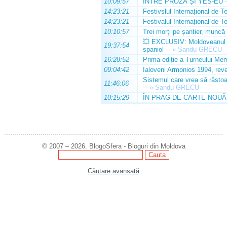
10:09:57
ÎNTRE PROZĂ ȘI YES-EU
14:23:21
Festivslul Internațional de T
14:23:21
Festivalul Internațional de T
10:10:57
Trei morți pe șantier, muncă 
💥 EXCLUSIV: Moldoveanul Da
19:37:54
spaniol
—»
Sandu GRECU
16:28:52
Prima ediție a Turneului Mem
09:04:42
Ialoveni Armonios 1994, reve
Sistemul care vrea să răstoa
11:46:06
—»
Sandu GRECU
10:15:29
ÎN PRAG DE CARTE NOUĂ
© 2007 – 2026. BlogoSfera - Bloguri din Moldova
Căutare avansată