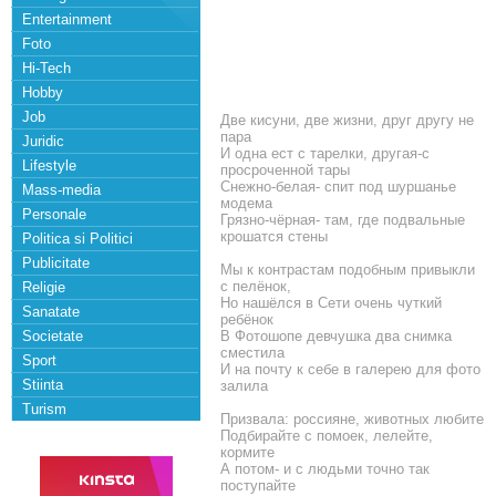
Entertainment
Foto
Hi-Tech
Hobby
Job
Две кисуни, две жизни, друг другу не
пара
Juridic
И одна ест с тарелки, другая-с
Lifestyle
просроченной тары
Снежно-белая- спит под шуршанье
Mass-media
модема
Personale
Грязно-чёрная- там, где подвальные
крошатся стены
Politica si Politici
Publicitate
Мы к контрастам подобным привыкли
с пелёнок,
Religie
Но нашёлся в Сети очень чуткий
Sanatate
ребёнок
Societate
В Фотошопе девчушка два снимка
сместила
Sport
И на почту к себе в галерею для фото
Stiinta
залила
Turism
Призвала: россияне, животных любите
Подбирайте с помоек, лелейте,
кормите
А потом- и с людьми точно так
поступайте