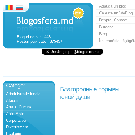
Adauga un blog
Ce este un WeBlog
Despre, Contact
Butoane
Blog
Bloguri active -
446
Însemnările câștigăt
Posturi publicate -
375457
Categorii
Благородные порывы
Administratie locala
юной души
Afaceri
Arta si Cultura
Auto Moto
Corporative
Divertisment
Ecologie