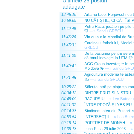
Ultimele 25 posturi
adăugate
13:45:15
Arta nu tace: Perjovschi cu 
16:59:59
NU CÂT ȘTIE, CI CÂT ÎȘI 
Petru Racu: jucători pe pile 
11:49:49
💥
—»
Sandu GRECU
11:46:26
Vin cu aur la Mondial de Bru
Cardinalul fotbalului, Nicolai
11:45:31
GRECU
De la pasiunea pentru sere m
11:41:00
dă tonul inovației la UTM 💥
AGG Group investește în prod
11:40:41
Moldova 💫
—»
Sandu GRE
Agricultura modernă te așteap
11:31:45
✍️
—»
Sandu GRECU
10:25:22
Sălcuța intră pe piața spuma
04:04:12
DINTRE PRUT ȘI NISTRU
04:48:09
RACURSIU
—»
Leo Butnaru
04:11:37
ÎNTRE PROZĂ ȘI YES-EU
07:14:33
Biodiversitatea din Purcari: 
04:59:54
INTERSECȚII
—»
Leo Butn
09:18:14
PORTRET DE MONAH
—»
17:38:13
Luna Plina 29 iulie 2026
—»