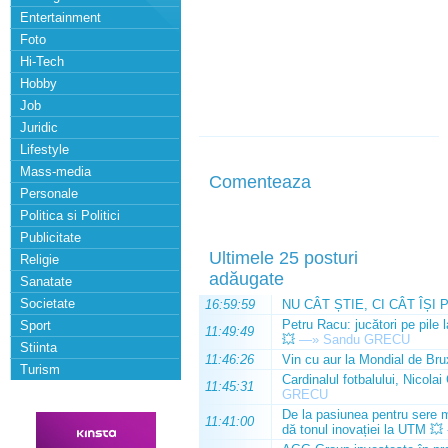
Entertainment
Foto
Hi-Tech
Hobby
Job
Juridic
Lifestyle
Mass-media
Comenteaza
Personale
Politica si Politici
Publicitate
Ultimele 25 posturi
Religie
adăugate
Sanatate
Societate
16:59:59
NU CÂT ȘTIE, CI CÂT ÎȘI 
Petru Racu: jucători pe pile 
Sport
11:49:49
💥
—»
Sandu GRECU
Stiinta
11:46:26
Vin cu aur la Mondial de Bru
Turism
Cardinalul fotbalului, Nicolai
11:45:31
GRECU
De la pasiunea pentru sere m
11:41:00
dă tonul inovației la UTM 💥