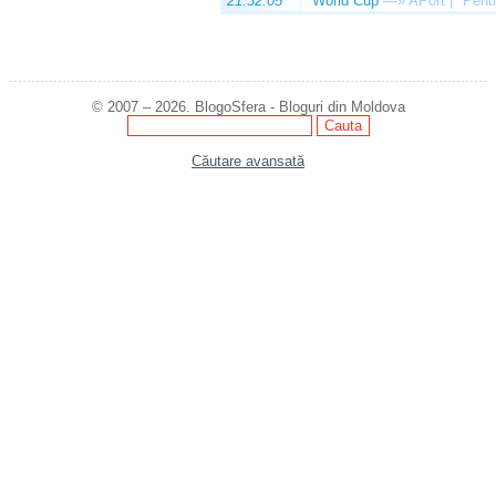
21:32:05
World Cup
—»
APort | "Pentr
© 2007 – 2026. BlogoSfera - Bloguri din Moldova
Căutare avansată