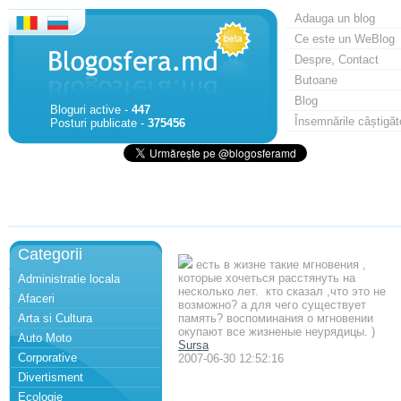
Adauga un blog
Ce este un WeBlog
Despre, Contact
Butoane
Blog
Bloguri active -
447
Însemnările câștigăt
Posturi publicate -
375456
Categorii
есть в жизне такие мгновения ,
которые хочеться расстянуть на
Administratie locala
несколько лет. кто сказал ,что это не
Afaceri
возможно? а для чего существует
Arta si Cultura
память? воспоминания о мгновении
окупают все жизненые неурядицы. )
Auto Moto
Sursa
Corporative
2007-06-30 12:52:16
Divertisment
Ecologie