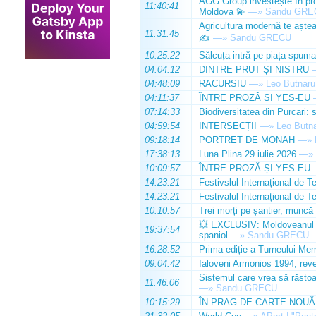
AGG Group investește în prod
11:40:41
Moldova 💫
—»
Sandu GRE
Agricultura modernă te așteap
11:31:45
✍️
—»
Sandu GRECU
10:25:22
Sălcuța intră pe piața spuma
04:04:12
DINTRE PRUT ȘI NISTRU
04:48:09
RACURSIU
—»
Leo Butnaru
04:11:37
ÎNTRE PROZĂ ȘI YES-EU
07:14:33
Biodiversitatea din Purcari: 
04:59:54
INTERSECȚII
—»
Leo Butn
09:18:14
PORTRET DE MONAH
—»
17:38:13
Luna Plina 29 iulie 2026
—»
10:09:57
ÎNTRE PROZĂ ȘI YES-EU
14:23:21
Festivslul Internațional de T
14:23:21
Festivalul Internațional de T
10:10:57
Trei morți pe șantier, muncă 
💥 EXCLUSIV: Moldoveanul Da
19:37:54
spaniol
—»
Sandu GRECU
16:28:52
Prima ediție a Turneului Mem
09:04:42
Ialoveni Armonios 1994, reve
Sistemul care vrea să răstoa
11:46:06
—»
Sandu GRECU
10:15:29
ÎN PRAG DE CARTE NOUĂ