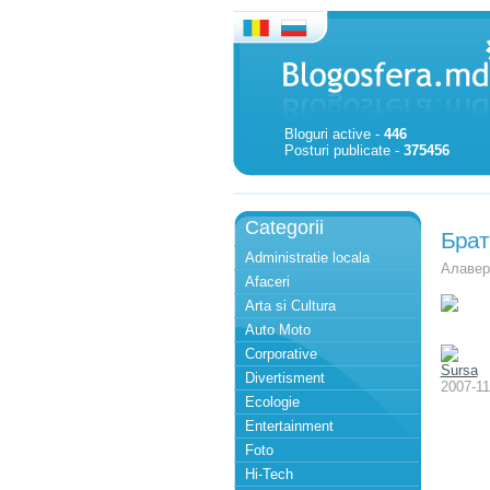
Bloguri active -
446
Posturi publicate -
375456
Categorii
Брат
Administratie locala
Алаве
Afaceri
Arta si Cultura
Auto Moto
Corporative
Sursa
Divertisment
2007-11
Ecologie
Entertainment
Foto
Hi-Tech