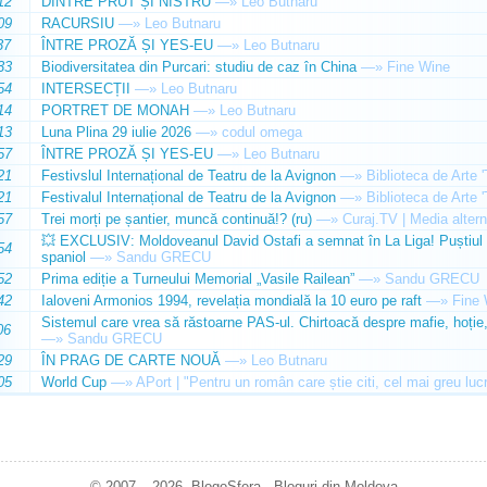
12
DINTRE PRUT ȘI NISTRU
—»
Leo Butnaru
09
RACURSIU
—»
Leo Butnaru
37
ÎNTRE PROZĂ ȘI YES-EU
—»
Leo Butnaru
33
Biodiversitatea din Purcari: studiu de caz în China
—»
Fine Wine
54
INTERSECȚII
—»
Leo Butnaru
14
PORTRET DE MONAH
—»
Leo Butnaru
13
Luna Plina 29 iulie 2026
—»
codul omega
57
ÎNTRE PROZĂ ȘI YES-EU
—»
Leo Butnaru
21
Festivslul Internațional de Teatru de la Avignon
—»
Biblioteca de Arte 
21
Festivalul Internațional de Teatru de la Avignon
—»
Biblioteca de Arte 
57
Trei morți pe șantier, muncă continuă!? (ru)
—»
Curaj.TV | Media altern
💥 EXCLUSIV: Moldoveanul David Ostafi a semnat în La Liga! Puștiul d
54
spaniol
—»
Sandu GRECU
52
Prima ediție a Turneului Memorial „Vasile Railean”
—»
Sandu GRECU
42
Ialoveni Armonios 1994, revelația mondială la 10 euro pe raft
—»
Fine 
Sistemul care vrea să răstoarne PAS-ul. Chirtoacă despre mafie, hoție, 
06
—»
Sandu GRECU
29
ÎN PRAG DE CARTE NOUĂ
—»
Leo Butnaru
05
World Cup
—»
APort | "Pentru un român care știe citi, cel mai greu luc
© 2007 – 2026. BlogoSfera - Bloguri din Moldova