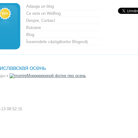
Adauga un blog
Ce este un WeBlog
Despre, Contact
Butoane
Blog
Însemnările câștigătorilor Blogovăț
иславская осень
рды к
Моррирекиной
фотке про осень
-13 08:52:15