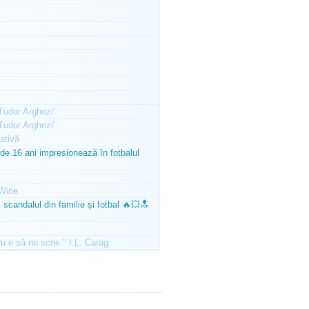
'Tudor Arghezi'
'Tudor Arghezi'
ativă
e 16 ani impresionează în fotbalul
Wine
scandalul din familie și fotbal 🔥💥🔝
ru e să nu scrie." I.L. Carag