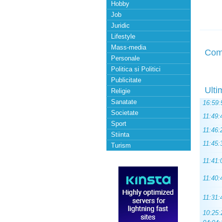
Hobby
Job
Juridic
Lifestyle
Mass-media
Com
Personale
Politica si Politici
Publicitate
Ulti
Religie
Sanatate
16:59:
Societate
11:49:
Sport
11:46:
Stiinta
11:45:
Turism
11:41:
11:40:
11:31:
10:25: