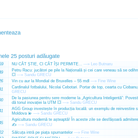
enteaza
mele 25 posturi adăugate
59
NU CÂT ȘTIE, CI CÂT ÎȘI PERMITE...
—»
Leo Butnaru
Petru Racu: jucători pe pile la Națională și cei care veneau să se odihn
49
💥
—»
Sandu GRECU
26
Vin cu aur la Mondial de Bruxelles – 55 mdl
—»
Fine Wine
Cardinalul fotbalului, Nicolai Cebotari. Portar de top, cearta cu Ciobanu,
31
GRECU
De la pasiunea pentru sere moderne la „Agricultura Inteligentă”: Poves
00
dă tonul inovației la UTM 💥
—»
Sandu GRECU
AGG Group investește în producția locală: un exemplu de reinvestire s
41
Moldova 💫
—»
Sandu GRECU
Agricultura modernă te așteaptă! În aceste zile se desfășoară admiterea 
45
✍️
—»
Sandu GRECU
22
Sălcuța intră pe piața spumantelor
—»
Fine Wine