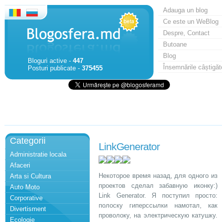
Adauga un blog
Ce este un WeBlog
Despre, Contact
Butoane
Blog
Bloguri active -
447
Însemnările câștigăt
Posturi publicate -
375455
Categorii
LinkGenerator
Administratie locala
Afaceri
Некоторое время назад, для одного из
Arta si Cultura
проектов сделал забавную иконку:)
Auto Moto
Link Generator. Я поступил просто:
Corporative
полоску гиперссылки намотал, как
Divertisment
проволоку, на электрическую катушку.
Ecologie