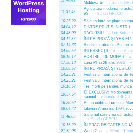
11:40:41
Moldova 💫
—»
Sandu GRE
Agricultura modernă te așteap
11:31:45
✍️
—»
Sandu GRECU
10:25:22
Sălcuța intră pe piața spuma
04:04:12
DINTRE PRUT ȘI NISTRU
04:48:09
RACURSIU
—»
Leo Butnaru
04:11:37
ÎNTRE PROZĂ ȘI YES-EU
07:14:33
Biodiversitatea din Purcari: 
04:59:54
INTERSECȚII
—»
Leo Butn
09:18:14
PORTRET DE MONAH
—»
17:38:13
Luna Plina 29 iulie 2026
—»
10:09:57
ÎNTRE PROZĂ ȘI YES-EU
14:23:21
Festivslul Internațional de T
14:23:21
Festivalul Internațional de T
10:10:57
Trei morți pe șantier, muncă 
💥 EXCLUSIV: Moldoveanul Da
19:37:54
spaniol
—»
Sandu GRECU
16:28:52
Prima ediție a Turneului Mem
09:04:42
Ialoveni Armonios 1994, reve
Sistemul care vrea să răstoa
11:46:06
—»
Sandu GRECU
10:15:29
ÎN PRAG DE CARTE NOUĂ
21:32:05
World Cup
—»
APort | "Pentr