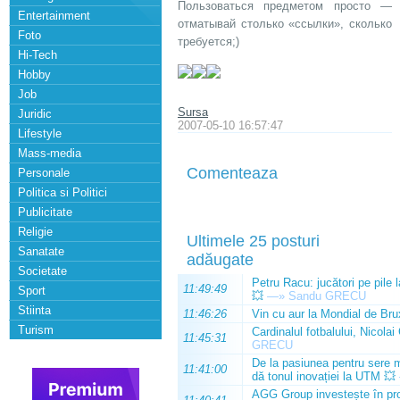
Пользоваться предметом просто —
Entertainment
отматывай столько «ссылки», сколько
Foto
требуется;)
Hi-Tech
Hobby
Job
Sursa
Juridic
2007-05-10 16:57:47
Lifestyle
Mass-media
Comenteaza
Personale
Politica si Politici
Publicitate
Religie
Ultimele 25 posturi
Sanatate
adăugate
Societate
Petru Racu: jucători pe pile 
11:49:49
Sport
💥
—»
Sandu GRECU
Stiinta
11:46:26
Vin cu aur la Mondial de Bru
Turism
Cardinalul fotbalului, Nicolai
11:45:31
GRECU
De la pasiunea pentru sere m
11:41:00
dă tonul inovației la UTM 💥
AGG Group investește în prod