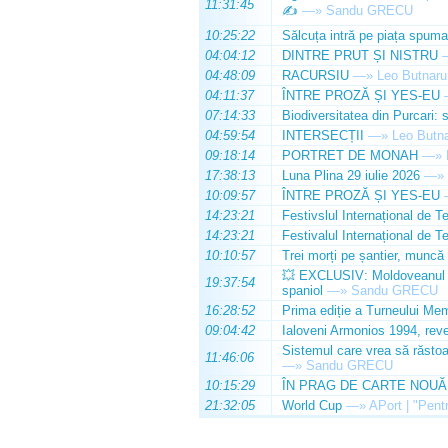
11:31:45
✍️
—»
Sandu GRECU
10:25:22
Sălcuța intră pe piața spuma
04:04:12
DINTRE PRUT ȘI NISTRU
04:48:09
RACURSIU
—»
Leo Butnaru
04:11:37
ÎNTRE PROZĂ ȘI YES-EU
07:14:33
Biodiversitatea din Purcari: 
04:59:54
INTERSECȚII
—»
Leo Butn
09:18:14
PORTRET DE MONAH
—»
17:38:13
Luna Plina 29 iulie 2026
—»
10:09:57
ÎNTRE PROZĂ ȘI YES-EU
14:23:21
Festivslul Internațional de T
14:23:21
Festivalul Internațional de T
10:10:57
Trei morți pe șantier, muncă 
💥 EXCLUSIV: Moldoveanul Da
19:37:54
spaniol
—»
Sandu GRECU
16:28:52
Prima ediție a Turneului Mem
09:04:42
Ialoveni Armonios 1994, reve
Sistemul care vrea să răstoa
11:46:06
—»
Sandu GRECU
10:15:29
ÎN PRAG DE CARTE NOUĂ
21:32:05
World Cup
—»
APort | "Pentr