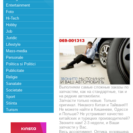
Entertainment
Foto
Hi-Tech
Hobby
Job
Juridic
Lifestyle
Mass-media
Personale
Politica si Politici
Publicitate
Religie
Sanatate
Выполняем самые сложные заказы по
Societate
запчастям, как на стандартные, так и
на редкие автомобили.
Sport
Запчасти только новые. Только
Stiinta
оригинал. Никакого Китая и Тайваня!!!
Не можете найти в Кишиневе, Одессе
Turism
и Польше? Не устраивает качество
китайских и турецких производителей?
Звоните нам! 2-3 недели, и Ваши
запчасти у Вас.
Весь ассортимент. Оптика, кузовщина,