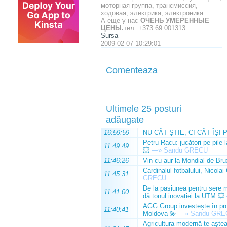
моторная группа, трансмиссия,
ходовая, электрика, электроника.
А еще у нас
ОЧЕНЬ УМЕРЕННЫЕ
ЦЕНЫ.
тел: +373 69 001313
Sursa
2009-02-07 10:29:01
Comenteaza
Ultimele 25 posturi
adăugate
16:59:59
NU CÂT ȘTIE, CI CÂT ÎȘI 
Petru Racu: jucători pe pile 
11:49:49
💥
—»
Sandu GRECU
11:46:26
Vin cu aur la Mondial de Bru
Cardinalul fotbalului, Nicolai
11:45:31
GRECU
De la pasiunea pentru sere m
11:41:00
dă tonul inovației la UTM 💥
AGG Group investește în prod
11:40:41
Moldova 💫
—»
Sandu GRE
Agricultura modernă te așteap