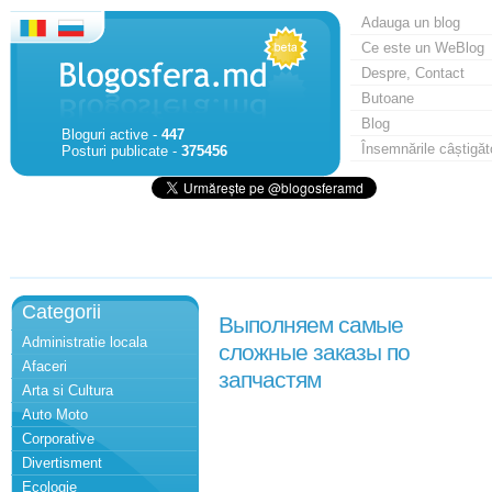
Adauga un blog
Ce este un WeBlog
Despre, Contact
Butoane
Blog
Bloguri active -
447
Însemnările câștigăt
Posturi publicate -
375456
Categorii
Выполняем самые
Administratie locala
сложные заказы по
Afaceri
запчастям
Arta si Cultura
Auto Moto
Corporative
Divertisment
Ecologie