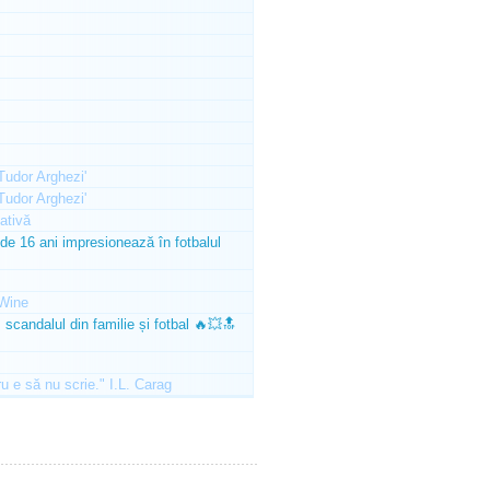
'Tudor Arghezi'
'Tudor Arghezi'
ativă
e 16 ani impresionează în fotbalul
Wine
scandalul din familie și fotbal 🔥💥🔝
ru e să nu scrie." I.L. Carag