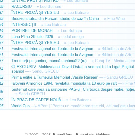
12
DINTRE PRUT ȘI NISTRU
—»
Leo Butnaru
09
RACURSIU
—»
Leo Butnaru
37
ÎNTRE PROZĂ ȘI YES-EU
—»
Leo Butnaru
33
Biodiversitatea din Purcari: studiu de caz în China
—»
Fine Wine
54
INTERSECȚII
—»
Leo Butnaru
14
PORTRET DE MONAH
—»
Leo Butnaru
13
Luna Plina 29 iulie 2026
—»
codul omega
57
ÎNTRE PROZĂ ȘI YES-EU
—»
Leo Butnaru
21
Festivslul Internațional de Teatru de la Avignon
—»
Biblioteca de Arte 
21
Festivalul Internațional de Teatru de la Avignon
—»
Biblioteca de Arte 
57
Trei morți pe șantier, muncă continuă!? (ru)
—»
Curaj.TV | Media altern
💥 EXCLUSIV: Moldoveanul David Ostafi a semnat în La Liga! Puștiul d
54
spaniol
—»
Sandu GRECU
52
Prima ediție a Turneului Memorial „Vasile Railean”
—»
Sandu GRECU
42
Ialoveni Armonios 1994, revelația mondială la 10 euro pe raft
—»
Fine 
Sistemul care vrea să răstoarne PAS-ul. Chirtoacă despre mafie, hoție, 
06
—»
Sandu GRECU
29
ÎN PRAG DE CARTE NOUĂ
—»
Leo Butnaru
05
World Cup
—»
APort | "Pentru un român care știe citi, cel mai greu luc
© 2007 – 2026. BlogoSfera - Bloguri din Moldova