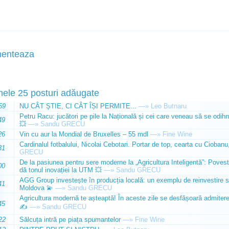
enteaza
mele 25 posturi adăugate
59
NU CÂT ȘTIE, CI CÂT ÎȘI PERMITE...
—»
Leo Butnaru
Petru Racu: jucători pe pile la Națională și cei care veneau să se odihn
49
💥
—»
Sandu GRECU
26
Vin cu aur la Mondial de Bruxelles – 55 mdl
—»
Fine Wine
Cardinalul fotbalului, Nicolai Cebotari. Portar de top, cearta cu Ciobanu,
31
GRECU
De la pasiunea pentru sere moderne la „Agricultura Inteligentă”: Poves
00
dă tonul inovației la UTM 💥
—»
Sandu GRECU
AGG Group investește în producția locală: un exemplu de reinvestire s
41
Moldova 💫
—»
Sandu GRECU
Agricultura modernă te așteaptă! În aceste zile se desfășoară admiterea 
45
✍️
—»
Sandu GRECU
22
Sălcuța intră pe piața spumantelor
—»
Fine Wine