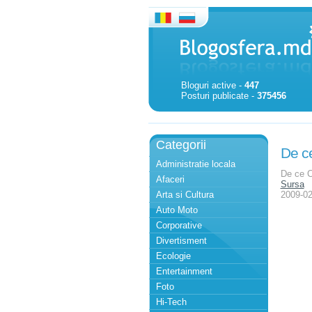
Bloguri active -
447
Posturi publicate -
375456
Categorii
De c
Administratie locala
De ce C
Afaceri
Sursa
Arta si Cultura
2009-02
Auto Moto
Corporative
Divertisment
Ecologie
Entertainment
Foto
Hi-Tech