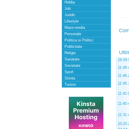
Hobby
Job
Juridic
Lifestyle
Mass-media
Com
Personale
Politica si Politici
Publicitate
Ulti
Religie
Sanatate
16:59:
Societate
11:49:
Sport
11:46:
Stiinta
11:45:
Turism
11:41:
11:40:
11:31:
10:25: