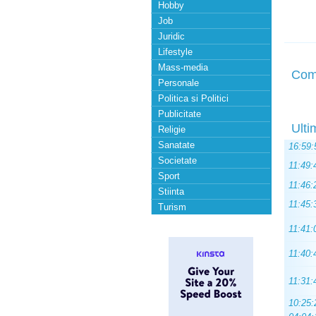
Hobby
Job
Juridic
Lifestyle
Mass-media
Com
Personale
Politica si Politici
Publicitate
Ulti
Religie
Sanatate
16:59:
Societate
11:49:
Sport
11:46:
Stiinta
11:45:
Turism
11:41:
11:40:
11:31:
10:25: