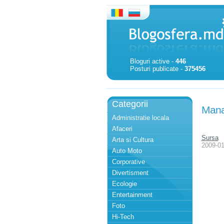
Bloguri active -
446
Posturi publicate -
375456
Categorii
Manas
Administratie locala
Afaceri
Sursa
Arta si Cultura
2009-01
Auto Moto
Corporative
Divertisment
Ecologie
Entertainment
Foto
Hi-Tech