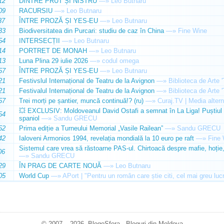
12
DINTRE PRUT ȘI NISTRU
—»
Leo Butnaru
09
RACURSIU
—»
Leo Butnaru
37
ÎNTRE PROZĂ ȘI YES-EU
—»
Leo Butnaru
33
Biodiversitatea din Purcari: studiu de caz în China
—»
Fine Wine
54
INTERSECȚII
—»
Leo Butnaru
14
PORTRET DE MONAH
—»
Leo Butnaru
13
Luna Plina 29 iulie 2026
—»
codul omega
57
ÎNTRE PROZĂ ȘI YES-EU
—»
Leo Butnaru
21
Festivslul Internațional de Teatru de la Avignon
—»
Biblioteca de Arte 
21
Festivalul Internațional de Teatru de la Avignon
—»
Biblioteca de Arte 
57
Trei morți pe șantier, muncă continuă!? (ru)
—»
Curaj.TV | Media altern
💥 EXCLUSIV: Moldoveanul David Ostafi a semnat în La Liga! Puștiul d
54
spaniol
—»
Sandu GRECU
52
Prima ediție a Turneului Memorial „Vasile Railean”
—»
Sandu GRECU
42
Ialoveni Armonios 1994, revelația mondială la 10 euro pe raft
—»
Fine 
Sistemul care vrea să răstoarne PAS-ul. Chirtoacă despre mafie, hoție, 
06
—»
Sandu GRECU
29
ÎN PRAG DE CARTE NOUĂ
—»
Leo Butnaru
05
World Cup
—»
APort | "Pentru un român care știe citi, cel mai greu luc
© 2007 – 2026. BlogoSfera - Bloguri din Moldova