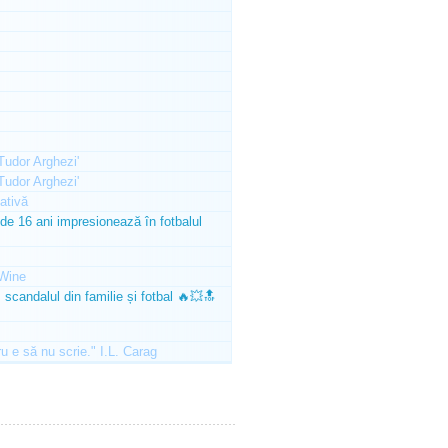
'Tudor Arghezi'
'Tudor Arghezi'
ativă
e 16 ani impresionează în fotbalul
Wine
scandalul din familie și fotbal 🔥💥🔝
ru e să nu scrie." I.L. Carag