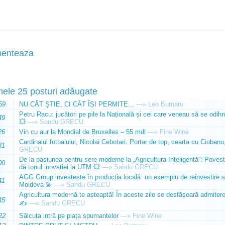
enteaza
mele 25 posturi adăugate
59
NU CÂT ȘTIE, CI CÂT ÎȘI PERMITE...
—»
Leo Butnaru
Petru Racu: jucători pe pile la Națională și cei care veneau să se odihn
49
💥
—»
Sandu GRECU
26
Vin cu aur la Mondial de Bruxelles – 55 mdl
—»
Fine Wine
Cardinalul fotbalului, Nicolai Cebotari. Portar de top, cearta cu Ciobanu,
31
GRECU
De la pasiunea pentru sere moderne la „Agricultura Inteligentă”: Poves
00
dă tonul inovației la UTM 💥
—»
Sandu GRECU
AGG Group investește în producția locală: un exemplu de reinvestire s
41
Moldova 💫
—»
Sandu GRECU
Agricultura modernă te așteaptă! În aceste zile se desfășoară admiterea 
45
✍️
—»
Sandu GRECU
22
Sălcuța intră pe piața spumantelor
—»
Fine Wine