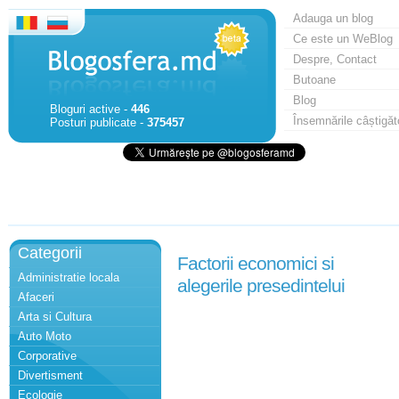
Adauga un blog
Ce este un WeBlog
Despre, Contact
Butoane
Blog
Bloguri active -
446
Însemnările câștigăt
Posturi publicate -
375457
Categorii
Factorii economici si
Administratie locala
alegerile presedintelui
Afaceri
Arta si Cultura
Auto Moto
Corporative
Divertisment
Ecologie