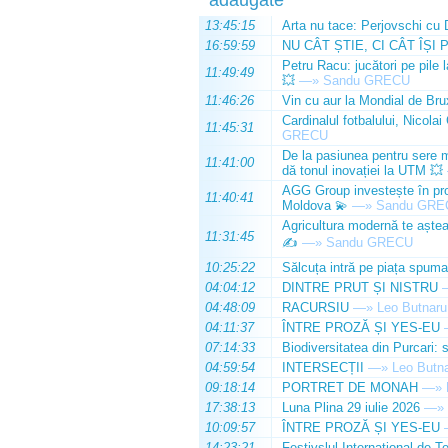
adăugate
13:45:15
Arta nu tace: Perjovschi cu 
16:59:59
NU CÂT ȘTIE, CI CÂT ÎȘI 
Petru Racu: jucători pe pile 
11:49:49
💥
—»
Sandu GRECU
11:46:26
Vin cu aur la Mondial de Bru
Cardinalul fotbalului, Nicolai
11:45:31
GRECU
De la pasiunea pentru sere m
11:41:00
dă tonul inovației la UTM 💥
AGG Group investește în prod
11:40:41
Moldova 💫
—»
Sandu GRE
Agricultura modernă te așteap
11:31:45
✍️
—»
Sandu GRECU
10:25:22
Sălcuța intră pe piața spuma
04:04:12
DINTRE PRUT ȘI NISTRU
04:48:09
RACURSIU
—»
Leo Butnaru
04:11:37
ÎNTRE PROZĂ ȘI YES-EU
07:14:33
Biodiversitatea din Purcari: 
04:59:54
INTERSECȚII
—»
Leo Butn
09:18:14
PORTRET DE MONAH
—»
17:38:13
Luna Plina 29 iulie 2026
—»
10:09:57
ÎNTRE PROZĂ ȘI YES-EU
14:23:21
Festivslul Internațional de T