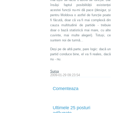
însăși faptul posibilității existenței
acestei funcții nu-mi dă pace (desigur, și
pentru Moldova o astfel de funcție poate
fi făcută, doar că va fi mai complexă din
cauza multitudinii de partide - trebuie
doar o bază statistică mai mare, cu alte
cuvinte, mai multe alegeri). Totuși, ce
suntem noi de turmă...
Deși pe de altă parte, pare logic: dacă un
partid conduce bine, el va fi reales, dacă
nu - nu.
Sursa
2009-01-29 09:23:54
Comenteaza
Ultimele 25 posturi