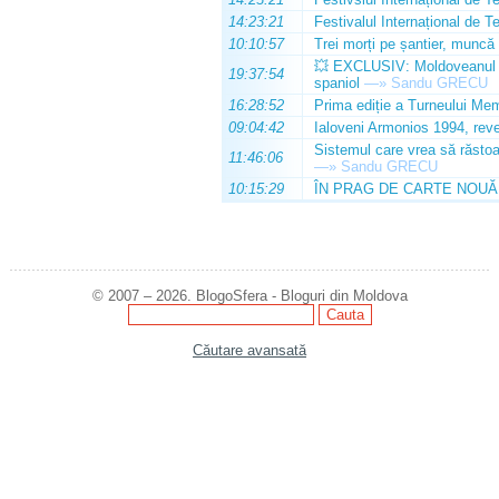
14:23:21
Festivalul Internațional de T
10:10:57
Trei morți pe șantier, muncă 
💥 EXCLUSIV: Moldoveanul Da
19:37:54
spaniol
—»
Sandu GRECU
16:28:52
Prima ediție a Turneului Mem
09:04:42
Ialoveni Armonios 1994, reve
Sistemul care vrea să răstoa
11:46:06
—»
Sandu GRECU
10:15:29
ÎN PRAG DE CARTE NOUĂ
© 2007 – 2026. BlogoSfera - Bloguri din Moldova
Căutare avansată