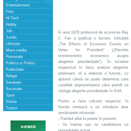
Entertainment
Foto
Hi-Tech
Hobby
Job
În anul 1978 profesorul de economie Ray
Juridic
C. Fair a publicat o lucrare, întitulată
Lifestyle
„The Effects of Economic Events on
Votes for President” („Efectele
Mass-media
evenimentelor economice asupra
Personale
alegerilor prezidențiale”). În lucrarea
Politica si Politici
respectivă în baza analizei alegerilor
Publicitate
anterioare, el a elaborat o funcție, cu
Religie
ajutorul căreia se poate determina care
Sanatate
candidat (reprezentantul cărui partid) va
Societate
câștiga alegerile prezidențiale în SUA.
Sport
Pentru a face calculul respectiv, în
Stiinta
funcție urmează a se introduce doar
Turism
următoarele informații:
- Partidul aflat la putere în prezent;
- Va înainta sau nu candidatura sa
președintele actual;