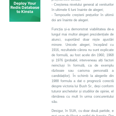
- Creșterea nivelului general al veniturilor
în ultimele 6 luni înainte de alegeri;
- Tempourile creșterii prețurilor în ultimii
doi ani înainte de alegeri.
Funcția și-a demonstrat viabilitatea de-a
lungul mai multor alegeri prezidențiale de
atunci, suportând doar niște ajustări
minore. Unicele alegeri, începând cu
1916, rezultatele cărora nu sunt explicate
de formulă, au fost acele din 1960, 1968
și 1976 (probabil, interveneau alți factori
neincluși în formulă, ca de exemplu
războaie sau carisma personală a
candidaților). În schimb la alegerile din
1988 formula a dat o prognoză corectă
despre victoria lui Bush Sr., deși conform
tuturor anchetelor și studiilor de opinie, el
rămânea cu mult în urma concurentului
său.
Desigur, în SUA, cu doar două partide, e
mai ușor de făcut o astfel de funcție. Dar