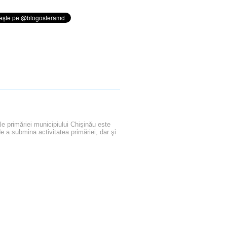
ale primăriei municipiului Chişinău este
de a submina activitatea primăriei, dar şi