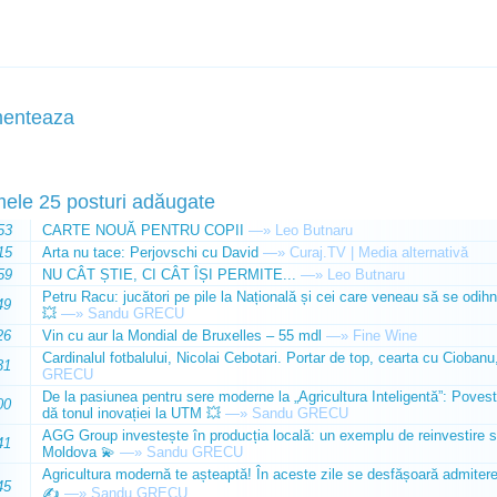
enteaza
mele 25 posturi adăugate
53
CARTE NOUĂ PENTRU COPII
—»
Leo Butnaru
15
Arta nu tace: Perjovschi cu David
—»
Curaj.TV | Media alternativă
59
NU CÂT ȘTIE, CI CÂT ÎȘI PERMITE...
—»
Leo Butnaru
Petru Racu: jucători pe pile la Națională și cei care veneau să se odihn
49
💥
—»
Sandu GRECU
26
Vin cu aur la Mondial de Bruxelles – 55 mdl
—»
Fine Wine
Cardinalul fotbalului, Nicolai Cebotari. Portar de top, cearta cu Ciobanu,
31
GRECU
De la pasiunea pentru sere moderne la „Agricultura Inteligentă”: Poves
00
dă tonul inovației la UTM 💥
—»
Sandu GRECU
AGG Group investește în producția locală: un exemplu de reinvestire s
41
Moldova 💫
—»
Sandu GRECU
Agricultura modernă te așteaptă! În aceste zile se desfășoară admiterea 
45
✍️
—»
Sandu GRECU