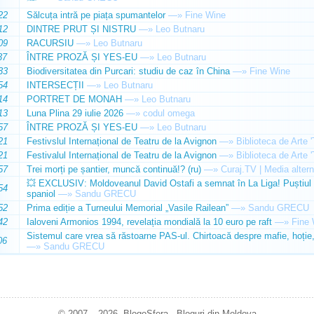
22
Sălcuța intră pe piața spumantelor
—»
Fine Wine
12
DINTRE PRUT ȘI NISTRU
—»
Leo Butnaru
09
RACURSIU
—»
Leo Butnaru
37
ÎNTRE PROZĂ ȘI YES-EU
—»
Leo Butnaru
33
Biodiversitatea din Purcari: studiu de caz în China
—»
Fine Wine
54
INTERSECȚII
—»
Leo Butnaru
14
PORTRET DE MONAH
—»
Leo Butnaru
13
Luna Plina 29 iulie 2026
—»
codul omega
57
ÎNTRE PROZĂ ȘI YES-EU
—»
Leo Butnaru
21
Festivslul Internațional de Teatru de la Avignon
—»
Biblioteca de Arte 
21
Festivalul Internațional de Teatru de la Avignon
—»
Biblioteca de Arte 
57
Trei morți pe șantier, muncă continuă!? (ru)
—»
Curaj.TV | Media altern
💥 EXCLUSIV: Moldoveanul David Ostafi a semnat în La Liga! Puștiul d
54
spaniol
—»
Sandu GRECU
52
Prima ediție a Turneului Memorial „Vasile Railean”
—»
Sandu GRECU
42
Ialoveni Armonios 1994, revelația mondială la 10 euro pe raft
—»
Fine 
Sistemul care vrea să răstoarne PAS-ul. Chirtoacă despre mafie, hoție, 
06
—»
Sandu GRECU
© 2007 – 2026. BlogoSfera - Bloguri din Moldova