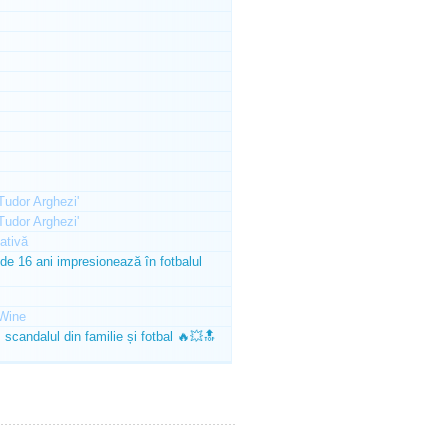
'Tudor Arghezi'
'Tudor Arghezi'
ativă
e 16 ani impresionează în fotbalul
Wine
scandalul din familie și fotbal 🔥💥🔝