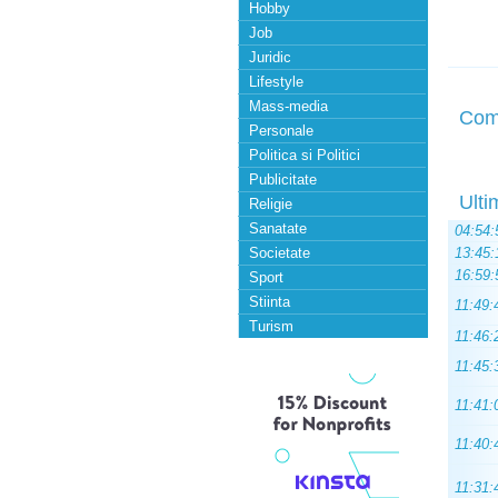
Hobby
Job
Juridic
Lifestyle
Mass-media
Com
Personale
Politica si Politici
Publicitate
Ulti
Religie
Sanatate
04:54:
Societate
13:45:
16:59:
Sport
Stiinta
11:49:
Turism
11:46:
11:45:
11:41:
11:40:
11:31: