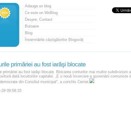
Adauga un blog
Ce este un WeBlog
Despre, Contact
Butoane
Blog
Însemnările câștigătorilor Blogovăț
rile primăriei au fost iarăşi blocate
e primăriei au fost iarăşi blocate. Blocarea conturilor mai multor subdiviziuni 
ovitură dată locuitorilor capitalei. „E o nouă încercare a guvernării comuniste 
 democrate din Consiliul municipal”, a conchis Cernei.
-29 09:58:33