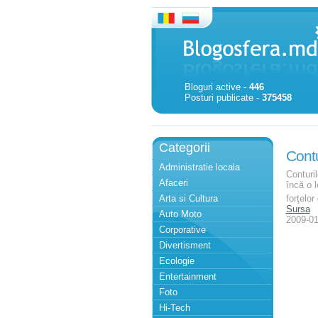
Bloguri active -
446
Posturi publicate -
375458
Categorii
Contu
Administratie locala
Conturil
Afaceri
încă o l
Arta si Cultura
forţelor
Sursa
Auto Moto
2009-01
Corporative
Divertisment
Ecologie
Entertainment
Foto
Hi-Tech