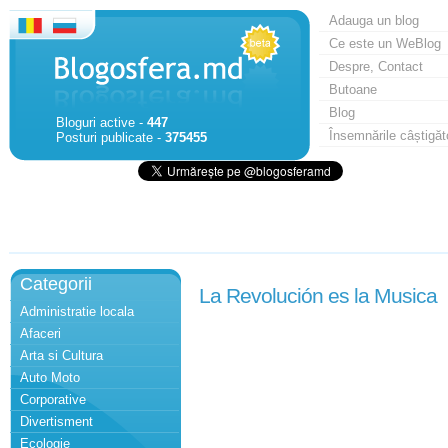
Adauga un blog
Ce este un WeBlog
Despre, Contact
Butoane
Blog
Bloguri active -
447
Însemnările câștigăt
Posturi publicate -
375455
Categorii
La Revolución es la Musica
Administratie locala
Afaceri
Arta si Cultura
Auto Moto
Corporative
Divertisment
Ecologie