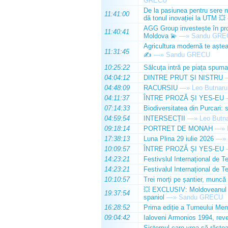
GRECU
De la pasiunea pentru sere m
11:41:00
dă tonul inovației la UTM 💥
AGG Group investește în prod
11:40:41
Moldova 💫
—»
Sandu GRE
Agricultura modernă te așteap
11:31:45
✍️
—»
Sandu GRECU
10:25:22
Sălcuța intră pe piața spuma
04:04:12
DINTRE PRUT ȘI NISTRU
04:48:09
RACURSIU
—»
Leo Butnaru
04:11:37
ÎNTRE PROZĂ ȘI YES-EU
07:14:33
Biodiversitatea din Purcari: 
04:59:54
INTERSECȚII
—»
Leo Butn
09:18:14
PORTRET DE MONAH
—»
17:38:13
Luna Plina 29 iulie 2026
—»
10:09:57
ÎNTRE PROZĂ ȘI YES-EU
14:23:21
Festivslul Internațional de T
14:23:21
Festivalul Internațional de T
10:10:57
Trei morți pe șantier, muncă 
💥 EXCLUSIV: Moldoveanul Da
19:37:54
spaniol
—»
Sandu GRECU
16:28:52
Prima ediție a Turneului Mem
09:04:42
Ialoveni Armonios 1994, reve
Sistemul care vrea să răstoa