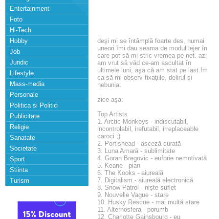
Entertainment
Foto
Hi-Tech
Hobby
deşi mi se întâmplă foarte des, numai
uneori îmi dau seama de modul lejer în
Job
care pot să-mi stric vremea pe net. azi
Juridic
am vrut să văd ce-am ascultat în
ultimele luni, aşa că am stat pe last.fm
Lifestyle
ca să-mi observ fixaţiile, delirul şi
Mass-media
nebunia.
Personale
zice-aşa:
Politica si Politici
Top Artists
Publicitate
1. Arctic Monkeys - indiscutabil,
Religie
incontrolabil, irefutabil, irreplaceable
caroci ;)
Sanatate
2. Portishead - asceză curată
Societate
3. Luna Amară - sublimitate
4. Goran Bregovic - euforie nemotivată
Sport
5. Keane - pian
Stiinta
6. The Kooks - aiureală
7. Digitalism - aiureală electronică
Turism
8. Snow Patrol - nişte suflet
9. Nouvelle Vague - stare
10. Husky Rescue - mai multă stare
11. Alternosfera - porumb
12. Charlotte Gainsbourg - eu