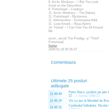
8. Arctic Monkeys – I Bet You Look
Good on the Dancefloor
8. Portishead – Cowboys
11. Arctic Monkeys – The Bakery
11. Portishead – Mysterons
11. Alternosfera – Închisoarea Albă
11. Luna Amară – Roşu Aprins
14. Flyleaf – I Can Feel You All Around
Me
acum, ascult The Prodigy. şi "Third".
Portishead.
Sursa
2009-01-18 00:35:07
Comenteaza
Ultimele 25 posturi
adăugate
Petru Racu: jucători pe pile 
11:49:49
💥
—»
Sandu GRECU
11:46:26
Vin cu aur la Mondial de Bru
Cardinalul fotbalului, Nicolai
11:45:31