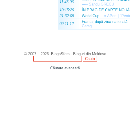
11:46:06
—»
Sandu GRECU
10:15:29
ÎN PRAG DE CARTE NOUĂ
21:32:05
World Cup
—»
APort | "Pentr
Franța, după ziua națională
09:11:12
Carag
© 2007 – 2026. BlogoSfera - Bloguri din Moldova
Căutare avansată