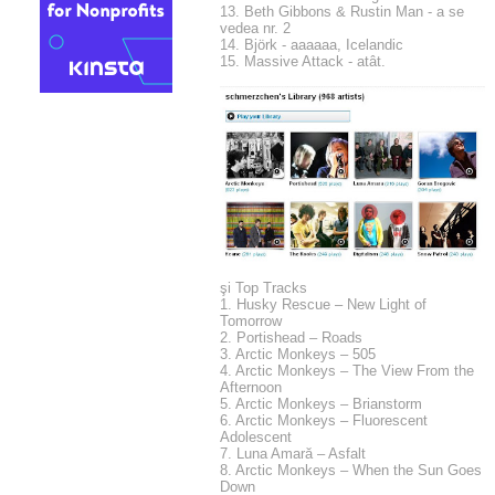
13. Beth Gibbons & Rustin Man - a se
vedea nr. 2
14. Björk - aaaaaa, Icelandic
15. Massive Attack - atât.
şi Top Tracks
1. Husky Rescue – New Light of
Tomorrow
2. Portishead – Roads
3. Arctic Monkeys – 505
4. Arctic Monkeys – The View From the
Afternoon
5. Arctic Monkeys – Brianstorm
6. Arctic Monkeys – Fluorescent
Adolescent
7. Luna Amară – Asfalt
8. Arctic Monkeys – When the Sun Goes
Down