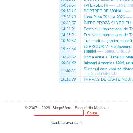
04:59:54
INTERSECȚII
—»
Leo Butn
09:18:14
PORTRET DE MONAH
—»
17:38:13
Luna Plina 29 iulie 2026
—»
10:09:57
ÎNTRE PROZĂ ȘI YES-EU
14:23:21
Festivslul Internațional de T
14:23:21
Festivalul Internațional de T
10:10:57
Trei morți pe șantier, muncă 
💥 EXCLUSIV: Moldoveanul Da
19:37:54
spaniol
—»
Sandu GRECU
16:28:52
Prima ediție a Turneului Mem
09:04:42
Ialoveni Armonios 1994, reve
Sistemul care vrea să răstoa
11:46:06
—»
Sandu GRECU
10:15:29
ÎN PRAG DE CARTE NOUĂ
© 2007 – 2026. BlogoSfera - Bloguri din Moldova
Căutare avansată