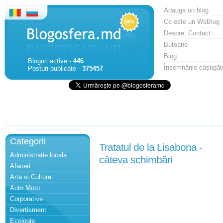
Adauga un blog
Ce este un WeBlog
Despre, Contact
Butoane
Blog
Bloguri active -
446
Însemnările câștigăt
Posturi publicate -
375457
Categorii
Tratatul de la Lisabona -
Administratie locala
câteva schimbări
Afaceri
Arta si Cultura
Auto Moto
Corporative
Divertisment
Ecologie