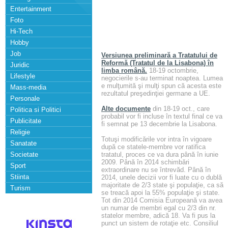
Entertainment
Foto
Hi-Tech
Hobby
Job
Versiunea preliminară a Tratatului de
Reformă (Tratatul de la Lisabona) în
Juridic
limba română.
18-19 octombrie,
Lifestyle
negocierile s-au terminat noaptea. Lumea
e mulţumită şi mulţi spun că acesta este
Mass-media
rezultatul preşedinţiei germane a UE.
Personale
Alte documente
din 18-19 oct., care
Politica si Politici
probabil vor fi incluse în textul final ce va
Publicitate
fi semnat pe 13 decembrie la Lisabona.
Religie
Totuşi modificările vor intra în vigoare
Sanatate
după ce statele-membre vor ratifica
Societate
tratatul, proces ce va dura până în iunie
2009. Până în 2014 schimbări
Sport
extraordinare nu se întrevăd. Până în
Stiinta
2014, unele decizii vor fi luate cu o dublă
majoritate de 2/3 state şi populaţie, ca să
Turism
se treacă apoi la 55% populaţie şi state.
Tot din 2014 Comisia Europeană va avea
un numar de membri egal cu 2/3 din nr.
statelor membre, adică 18. Va fi pus la
punct un sistem de rotaţie etc. Consiliul