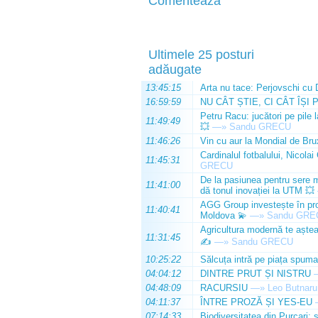
Comenteaza
Ultimele 25 posturi
adăugate
13:45:15
Arta nu tace: Perjovschi cu 
16:59:59
NU CÂT ȘTIE, CI CÂT ÎȘI 
Petru Racu: jucători pe pile 
11:49:49
💥
—»
Sandu GRECU
11:46:26
Vin cu aur la Mondial de Bru
Cardinalul fotbalului, Nicolai
11:45:31
GRECU
De la pasiunea pentru sere m
11:41:00
dă tonul inovației la UTM 💥
AGG Group investește în prod
11:40:41
Moldova 💫
—»
Sandu GRE
Agricultura modernă te așteap
11:31:45
✍️
—»
Sandu GRECU
10:25:22
Sălcuța intră pe piața spuma
04:04:12
DINTRE PRUT ȘI NISTRU
04:48:09
RACURSIU
—»
Leo Butnaru
04:11:37
ÎNTRE PROZĂ ȘI YES-EU
07:14:33
Biodiversitatea din Purcari: 