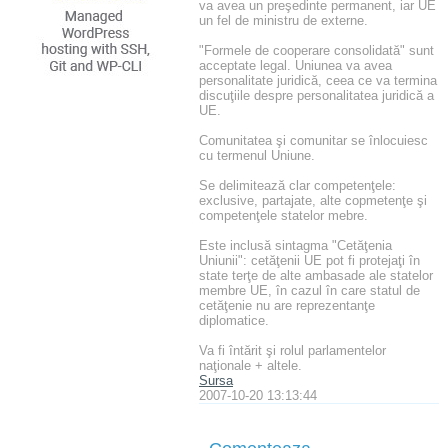
va avea un preşedinte permanent, iar UE
un fel de ministru de externe.
"Formele de cooperare consolidată" sunt
acceptate legal. Uniunea va avea
personalitate juridică, ceea ce va termina
discuţiile despre personalitatea juridică a
UE.
Comunitatea şi comunitar se înlocuiesc
cu termenul Uniune.
Se delimitează clar competenţele:
exclusive, partajate, alte copmetenţe şi
competenţele statelor mebre.
Este inclusă sintagma "Cetăţenia
Uniunii": cetăţenii UE pot fi protejaţi în
state terţe de alte ambasade ale statelor
membre UE, în cazul în care statul de
cetăţenie nu are reprezentanţe
diplomatice.
Va fi întărit şi rolul parlamentelor
naţionale + altele.
Sursa
2007-10-20 13:13:44