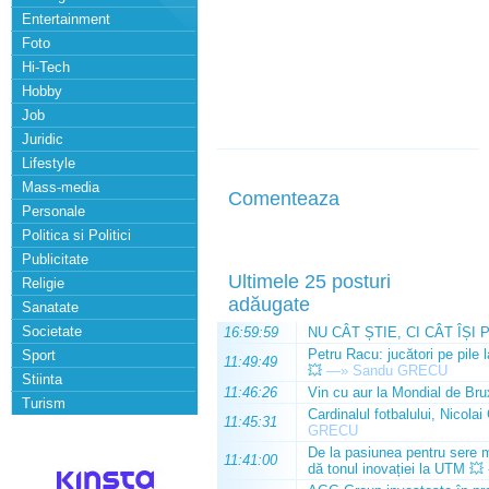
Entertainment
Foto
Hi-Tech
Hobby
Job
Juridic
Lifestyle
Mass-media
Comenteaza
Personale
Politica si Politici
Publicitate
Ultimele 25 posturi
Religie
adăugate
Sanatate
Societate
16:59:59
NU CÂT ȘTIE, CI CÂT ÎȘI 
Petru Racu: jucători pe pile 
Sport
11:49:49
💥
—»
Sandu GRECU
Stiinta
11:46:26
Vin cu aur la Mondial de Bru
Turism
Cardinalul fotbalului, Nicolai
11:45:31
GRECU
De la pasiunea pentru sere m
11:41:00
dă tonul inovației la UTM 💥