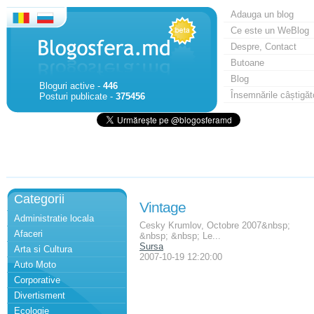
Adauga un blog
Ce este un WeBlog
Despre, Contact
Butoane
Blog
Bloguri active -
446
Însemnările câștigăt
Posturi publicate -
375456
Categorii
Vintage
Administratie locala
Cesky Krumlov, Octobre 2007&nbsp;
Afaceri
&nbsp; &nbsp; Le...
Sursa
Arta si Cultura
2007-10-19 12:20:00
Auto Moto
Corporative
Divertisment
Ecologie