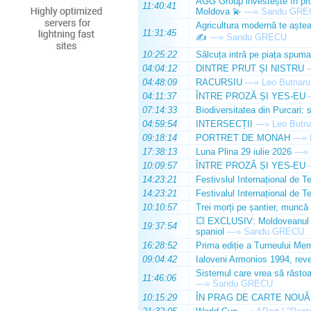
AGG Group investește în prod
11:40:41
Moldova 💫
—»
Sandu GRE
Agricultura modernă te așteap
11:31:45
✍️
—»
Sandu GRECU
10:25:22
Sălcuța intră pe piața spuma
04:04:12
DINTRE PRUT ȘI NISTRU
04:48:09
RACURSIU
—»
Leo Butnaru
04:11:37
ÎNTRE PROZĂ ȘI YES-EU
07:14:33
Biodiversitatea din Purcari: 
04:59:54
INTERSECȚII
—»
Leo Butn
09:18:14
PORTRET DE MONAH
—»
17:38:13
Luna Plina 29 iulie 2026
—»
10:09:57
ÎNTRE PROZĂ ȘI YES-EU
14:23:21
Festivslul Internațional de T
14:23:21
Festivalul Internațional de T
10:10:57
Trei morți pe șantier, muncă 
💥 EXCLUSIV: Moldoveanul Da
19:37:54
spaniol
—»
Sandu GRECU
16:28:52
Prima ediție a Turneului Mem
09:04:42
Ialoveni Armonios 1994, reve
Sistemul care vrea să răstoa
11:46:06
—»
Sandu GRECU
10:15:29
ÎN PRAG DE CARTE NOUĂ