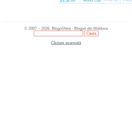
21:32:05
World Cup
—»
APort | "Pentr
© 2007 – 2026. BlogoSfera - Bloguri din Moldova
Căutare avansată