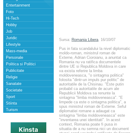
Entertainment
Foto
Hi-Tech
Hobby
Job
Juridic
Sursa:
Romania Libera
, 16/10/07
Lifestyle
Pus in fata scandalului la nivel diplomatic
Mass-media
moldo-roman, ministrul roman de
Personale
Externe, Adrian Cioroianu, a anuntat ca
Romania nu va ratifica documentele
Politica si Politici
dintre UE si Republica Moldova in care
Publicitate
va exista referire la limba
moldoveneasca, "o sintagma politica"
Religie
folosita "dintr-un impuls pur politic" de
Sanatate
autoritatile de la Chisinau. "Este putin
probabil ca autoritatile de acum ale
Societate
Republicii Moldova sa renunte la
Sport
sintagma "limba moldoveneasca". "E
limpede ca este o sintagma politica", a
Stiinta
spus ministrul roman de Externe. Seful
Turism
diplomatiei romane a adaugat ca
sintagma "limba moldoveneasca" este
"inventarea unei identitati". In acest
context, Romania poate fi pusa in
situatia de a nu semna nici un document