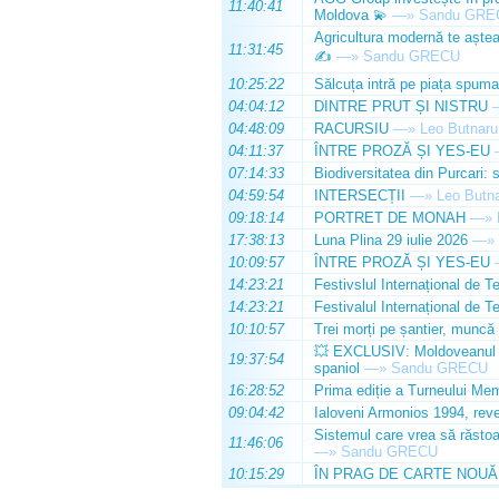
11:40:41
Moldova 💫
—»
Sandu GRE
Agricultura modernă te așteap
11:31:45
✍️
—»
Sandu GRECU
10:25:22
Sălcuța intră pe piața spuma
04:04:12
DINTRE PRUT ȘI NISTRU
04:48:09
RACURSIU
—»
Leo Butnaru
04:11:37
ÎNTRE PROZĂ ȘI YES-EU
07:14:33
Biodiversitatea din Purcari: 
04:59:54
INTERSECȚII
—»
Leo Butn
09:18:14
PORTRET DE MONAH
—»
17:38:13
Luna Plina 29 iulie 2026
—»
10:09:57
ÎNTRE PROZĂ ȘI YES-EU
14:23:21
Festivslul Internațional de T
14:23:21
Festivalul Internațional de T
10:10:57
Trei morți pe șantier, muncă 
💥 EXCLUSIV: Moldoveanul Da
19:37:54
spaniol
—»
Sandu GRECU
16:28:52
Prima ediție a Turneului Mem
09:04:42
Ialoveni Armonios 1994, reve
Sistemul care vrea să răstoa
11:46:06
—»
Sandu GRECU
10:15:29
ÎN PRAG DE CARTE NOUĂ