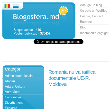
Adauga un blog
Ce este un WeBlog
Despre, Contact
Butoane
Blog
Bloguri active -
446
Însemnările câștigăt
Posturi publicate -
375457
Categorii
Romania nu va ratifica
Administratie locala
documentele UE-R.
Afaceri
Moldova
Arta si Cultura
Auto Moto
Corporative
Divertisment
Ecologie