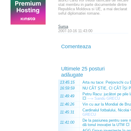
atunci cand vor trebui ratificate de fiecare
stat membru in parte documentele dintre
Republica Moldova si UE, a mai declarat
seful diplomatiei romane.
Sursa
2007-10-16 11:43:00
Comenteaza
Ultimele 25 posturi
adăugate
13:45:15
Arta nu tace: Perjovschi cu 
16:59:59
NU CÂT ȘTIE, CI CÂT ÎȘI 
Petru Racu: jucători pe pile 
11:49:49
💥
—»
Sandu GRECU
11:46:26
Vin cu aur la Mondial de Bru
Cardinalul fotbalului, Nicolai
11:45:31
GRECU
De la pasiunea pentru sere m
11:41:00
dă tonul inovației la UTM 💥
AGG Group investește în prod