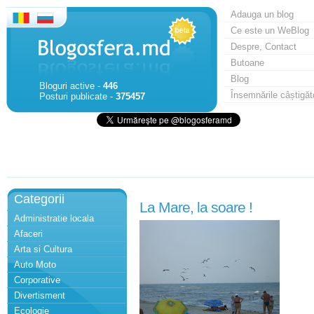
Adauga un blog
Ce este un WeBlog
Despre, Contact
Butoane
Blog
Bloguri active -
446
Însemnările câștigăt
Posturi publicate -
375457
Categorii
La Mare, la soare !
Administratie locala
Afaceri
Arta si Cultura
Auto Moto
Corporative
Divertisment
Ecologie