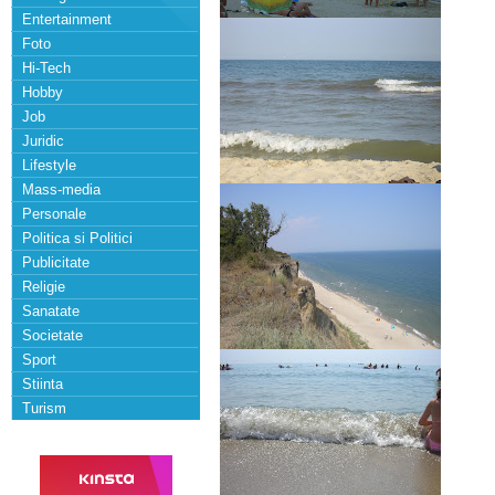
Entertainment
Foto
Hi-Tech
Hobby
Job
Juridic
Lifestyle
Mass-media
Personale
Politica si Politici
Publicitate
Religie
Sanatate
Societate
Sport
Stiinta
Turism