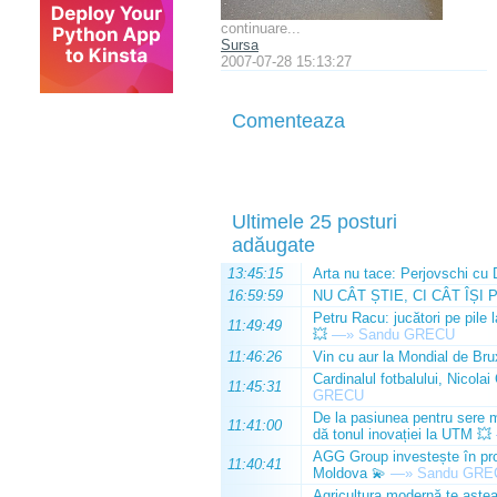
continuare...
Sursa
2007-07-28 15:13:27
Comenteaza
Ultimele 25 posturi
adăugate
13:45:15
Arta nu tace: Perjovschi cu 
16:59:59
NU CÂT ȘTIE, CI CÂT ÎȘI 
Petru Racu: jucători pe pile 
11:49:49
💥
—»
Sandu GRECU
11:46:26
Vin cu aur la Mondial de Bru
Cardinalul fotbalului, Nicolai
11:45:31
GRECU
De la pasiunea pentru sere m
11:41:00
dă tonul inovației la UTM 💥
AGG Group investește în prod
11:40:41
Moldova 💫
—»
Sandu GRE
Agricultura modernă te așteap