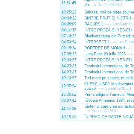
11:31:45
✍️
—»
Sandu GRECU
10:25:22
Sălcuța intră pe piața spuma
04:04:12
DINTRE PRUT ȘI NISTRU
04:48:09
RACURSIU
—»
Leo Butnaru
04:11:37
ÎNTRE PROZĂ ȘI YES-EU
07:14:33
Biodiversitatea din Purcari: 
04:59:54
INTERSECȚII
—»
Leo Butn
09:18:14
PORTRET DE MONAH
—»
17:38:13
Luna Plina 29 iulie 2026
—»
10:09:57
ÎNTRE PROZĂ ȘI YES-EU
14:23:21
Festivslul Internațional de T
14:23:21
Festivalul Internațional de T
10:10:57
Trei morți pe șantier, muncă 
💥 EXCLUSIV: Moldoveanul Da
19:37:54
spaniol
—»
Sandu GRECU
16:28:52
Prima ediție a Turneului Mem
09:04:42
Ialoveni Armonios 1994, reve
Sistemul care vrea să răstoa
11:46:06
—»
Sandu GRECU
10:15:29
ÎN PRAG DE CARTE NOUĂ