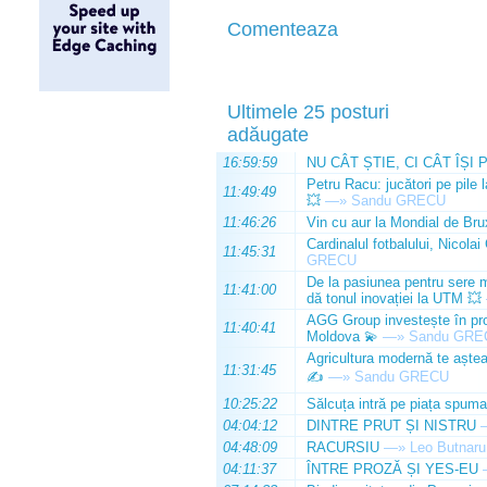
Comenteaza
Ultimele 25 posturi
adăugate
16:59:59
NU CÂT ȘTIE, CI CÂT ÎȘI 
Petru Racu: jucători pe pile 
11:49:49
💥
—»
Sandu GRECU
11:46:26
Vin cu aur la Mondial de Bru
Cardinalul fotbalului, Nicolai
11:45:31
GRECU
De la pasiunea pentru sere m
11:41:00
dă tonul inovației la UTM 💥
AGG Group investește în prod
11:40:41
Moldova 💫
—»
Sandu GRE
Agricultura modernă te așteap
11:31:45
✍️
—»
Sandu GRECU
10:25:22
Sălcuța intră pe piața spuma
04:04:12
DINTRE PRUT ȘI NISTRU
04:48:09
RACURSIU
—»
Leo Butnaru
04:11:37
ÎNTRE PROZĂ ȘI YES-EU