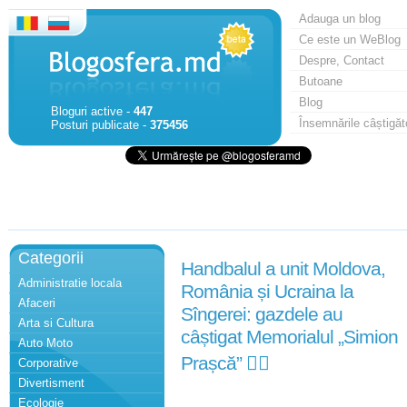
Adauga un blog
Ce este un WeBlog
Despre, Contact
Butoane
Blog
Bloguri active -
447
Însemnările câștigăt
Posturi publicate -
375456
Categorii
Handbalul a unit Moldova,
Administratie locala
România și Ucraina la
Afaceri
Sîngerei: gazdele au
Arta si Cultura
câștigat Memorialul „Simion
Auto Moto
Prașcă” 🤾‍♂️
Corporative
Divertisment
Ecologie