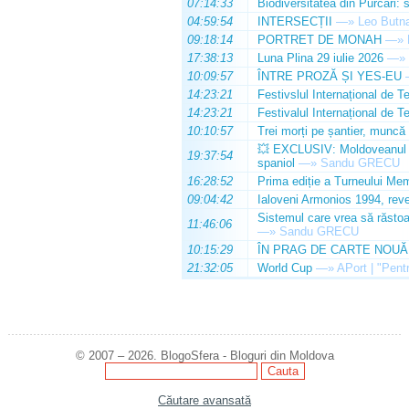
07:14:33
Biodiversitatea din Purcari: 
04:59:54
INTERSECȚII
—»
Leo Butn
09:18:14
PORTRET DE MONAH
—»
17:38:13
Luna Plina 29 iulie 2026
—»
10:09:57
ÎNTRE PROZĂ ȘI YES-EU
14:23:21
Festivslul Internațional de T
14:23:21
Festivalul Internațional de T
10:10:57
Trei morți pe șantier, muncă 
💥 EXCLUSIV: Moldoveanul Da
19:37:54
spaniol
—»
Sandu GRECU
16:28:52
Prima ediție a Turneului Mem
09:04:42
Ialoveni Armonios 1994, reve
Sistemul care vrea să răstoa
11:46:06
—»
Sandu GRECU
10:15:29
ÎN PRAG DE CARTE NOUĂ
21:32:05
World Cup
—»
APort | "Pentr
© 2007 – 2026. BlogoSfera - Bloguri din Moldova
Căutare avansată