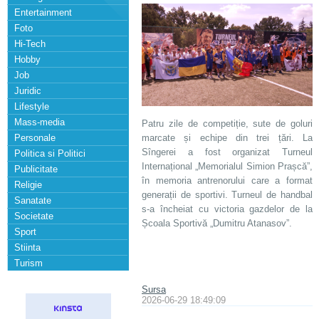
Entertainment
Foto
Hi-Tech
Hobby
Job
Juridic
Lifestyle
Mass-media
Patru zile de competiție, sute de goluri
Personale
marcate și echipe din trei țări. La
Sîngerei a fost organizat Turneul
Politica si Politici
Internațional „Memorialul Simion Prașcă”,
Publicitate
în memoria antrenorului care a format
Religie
generații de sportivi. Turneul de handbal
Sanatate
s-a încheiat cu victoria gazdelor de la
Societate
Școala Sportivă „Dumitru Atanasov”.
Sport
Stiinta
Turism
Sursa
2026-06-29 18:49:09