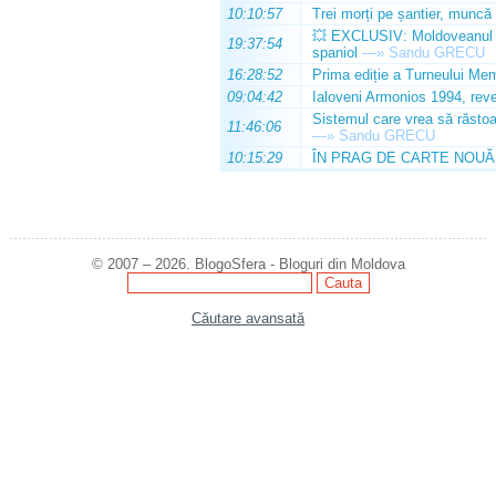
10:10:57
Trei morți pe șantier, muncă 
💥 EXCLUSIV: Moldoveanul Da
19:37:54
spaniol
—»
Sandu GRECU
16:28:52
Prima ediție a Turneului Mem
09:04:42
Ialoveni Armonios 1994, reve
Sistemul care vrea să răstoa
11:46:06
—»
Sandu GRECU
10:15:29
ÎN PRAG DE CARTE NOUĂ
© 2007 – 2026. BlogoSfera - Bloguri din Moldova
Căutare avansată