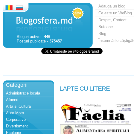
Adauga un blog
Ce este un WeBlog
Despre, Contact
Butoane
Blog
Bloguri active -
446
Însemnările câștigăt
Posturi publicate -
375457
Categorii
LAPTE CU LITERE
Administratie locala
Afaceri
Arta si Cultura
Auto Moto
Corporative
Divertisment
Ecologie