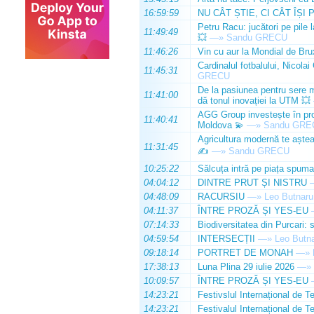
16:59:59
NU CÂT ȘTIE, CI CÂT ÎȘI 
Petru Racu: jucători pe pile 
11:49:49
💥
—»
Sandu GRECU
11:46:26
Vin cu aur la Mondial de Bru
Cardinalul fotbalului, Nicolai
11:45:31
GRECU
De la pasiunea pentru sere m
11:41:00
dă tonul inovației la UTM 💥
AGG Group investește în prod
11:40:41
Moldova 💫
—»
Sandu GRE
Agricultura modernă te așteap
11:31:45
✍️
—»
Sandu GRECU
10:25:22
Sălcuța intră pe piața spuma
04:04:12
DINTRE PRUT ȘI NISTRU
04:48:09
RACURSIU
—»
Leo Butnaru
04:11:37
ÎNTRE PROZĂ ȘI YES-EU
07:14:33
Biodiversitatea din Purcari: 
04:59:54
INTERSECȚII
—»
Leo Butn
09:18:14
PORTRET DE MONAH
—»
17:38:13
Luna Plina 29 iulie 2026
—»
10:09:57
ÎNTRE PROZĂ ȘI YES-EU
14:23:21
Festivslul Internațional de T
14:23:21
Festivalul Internațional de T