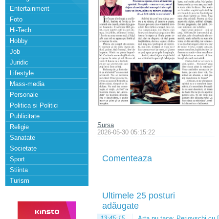
Entertainment
Foto
Hi-Tech
Hobby
Job
Juridic
Lifestyle
Mass-media
Personale
Politica si Politici
Publicitate
Sursa
Religie
2026-05-30 05:15:22
Sanatate
Societate
Comenteaza
Sport
Stiinta
Turism
Ultimele 25 posturi
adăugate
13:45:15
Arta nu tace: Perjovschi cu 