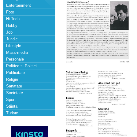
Entertainment
Foto
Hi-Tech
Hobby
Job
Juridic
Lifestyle
Mass-media
Personale
Politica si Politici
Publicitate
Religie
Sanatate
Societate
Sport
Stiinta
Turism