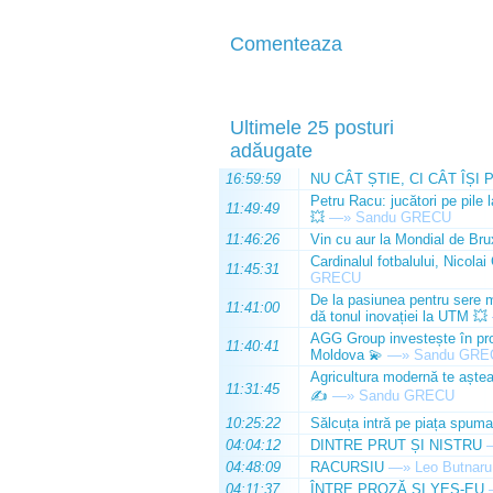
Comenteaza
Ultimele 25 posturi
adăugate
16:59:59
NU CÂT ȘTIE, CI CÂT ÎȘI 
Petru Racu: jucători pe pile 
11:49:49
💥
—»
Sandu GRECU
11:46:26
Vin cu aur la Mondial de Bru
Cardinalul fotbalului, Nicolai
11:45:31
GRECU
De la pasiunea pentru sere m
11:41:00
dă tonul inovației la UTM 💥
AGG Group investește în prod
11:40:41
Moldova 💫
—»
Sandu GRE
Agricultura modernă te așteap
11:31:45
✍️
—»
Sandu GRECU
10:25:22
Sălcuța intră pe piața spuma
04:04:12
DINTRE PRUT ȘI NISTRU
04:48:09
RACURSIU
—»
Leo Butnaru
04:11:37
ÎNTRE PROZĂ ȘI YES-EU