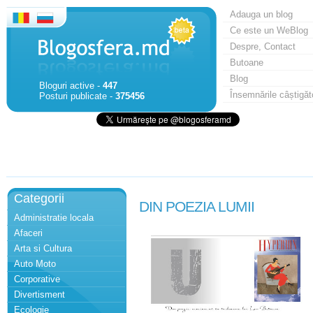
Adauga un blog
Ce este un WeBlog
Despre, Contact
Butoane
Blog
Bloguri active -
447
Însemnările câștigăt
Posturi publicate -
375456
Categorii
DIN POEZIA LUMII
Administratie locala
Afaceri
Arta si Cultura
Auto Moto
Corporative
Divertisment
Ecologie