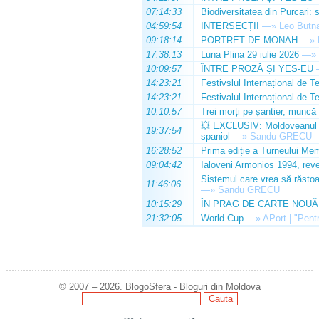
07:14:33
Biodiversitatea din Purcari: 
04:59:54
INTERSECȚII
—»
Leo Butn
09:18:14
PORTRET DE MONAH
—»
17:38:13
Luna Plina 29 iulie 2026
—»
10:09:57
ÎNTRE PROZĂ ȘI YES-EU
14:23:21
Festivslul Internațional de T
14:23:21
Festivalul Internațional de T
10:10:57
Trei morți pe șantier, muncă 
💥 EXCLUSIV: Moldoveanul Da
19:37:54
spaniol
—»
Sandu GRECU
16:28:52
Prima ediție a Turneului Mem
09:04:42
Ialoveni Armonios 1994, reve
Sistemul care vrea să răstoa
11:46:06
—»
Sandu GRECU
10:15:29
ÎN PRAG DE CARTE NOUĂ
21:32:05
World Cup
—»
APort | "Pentr
© 2007 – 2026. BlogoSfera - Bloguri din Moldova