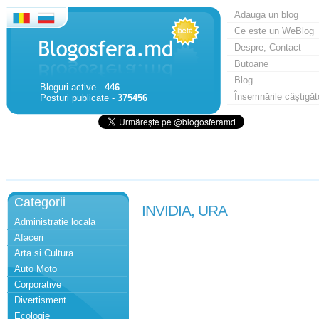
Adauga un blog
Ce este un WeBlog
Despre, Contact
Butoane
Blog
Bloguri active -
446
Însemnările câștigăt
Posturi publicate -
375456
Categorii
INVIDIA, URA
Administratie locala
Afaceri
Arta si Cultura
Auto Moto
Corporative
Divertisment
Ecologie