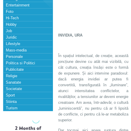
Entertainment
Foto
Hi-Tech
Hobby
Job
INVIDIA, URA
Juridic
Lifestyle
Mass-media
În spațiul intelectual, de creație, această
Personale
joncțiune devine cu atât mai vizibilă, cu
Politica si Politici
cât cultura, creația însăși este o formă
Publicitate
de expunere. Și aici intervine paradoxul:
Religie
dacă energia invidiei ar putea fi
Sanatate
convertită, transfigurată în „iluminare”,
Societate
atunci intensitatea conflictelor, a
Sport
rivalităților, a tensiunilor ar deveni energie
Stiinta
creatoare. Am avea, într-adevăr, o cultură
Turism
„luminiscentă”, nu pentru că ar fi lipsită
de conflicte, ci pentru că le-ar metaboliza
superior.
Dar tocmai aici apare ruptura dintre