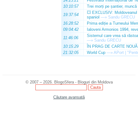
14:23:21
Festivalul Internațional de T
10:10:57
Trei morți pe șantier, muncă 
💥 EXCLUSIV: Moldoveanul Da
19:37:54
spaniol
—»
Sandu GRECU
16:28:52
Prima ediție a Turneului Mem
09:04:42
Ialoveni Armonios 1994, reve
Sistemul care vrea să răstoa
11:46:06
—»
Sandu GRECU
10:15:29
ÎN PRAG DE CARTE NOUĂ
21:32:05
World Cup
—»
APort | "Pentr
© 2007 – 2026. BlogoSfera - Bloguri din Moldova
Căutare avansată