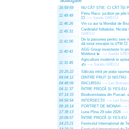
adăugate
16:59:59
NU CÂT ȘTIE, CI CÂT ÎȘI 
Petru Racu: jucători pe pile 
11:49:49
💥
—»
Sandu GRECU
11:46:26
Vin cu aur la Mondial de Bru
Cardinalul fotbalului, Nicolai
11:45:31
GRECU
De la pasiunea pentru sere m
11:41:00
dă tonul inovației la UTM 💥
AGG Group investește în prod
11:40:41
Moldova 💫
—»
Sandu GRE
Agricultura modernă te așteap
11:31:45
✍️
—»
Sandu GRECU
10:25:22
Sălcuța intră pe piața spuma
04:04:12
DINTRE PRUT ȘI NISTRU
04:48:09
RACURSIU
—»
Leo Butnaru
04:11:37
ÎNTRE PROZĂ ȘI YES-EU
07:14:33
Biodiversitatea din Purcari: 
04:59:54
INTERSECȚII
—»
Leo Butn
09:18:14
PORTRET DE MONAH
—»
17:38:13
Luna Plina 29 iulie 2026
—»
10:09:57
ÎNTRE PROZĂ ȘI YES-EU
14:23:21
Festivslul Internațional de T