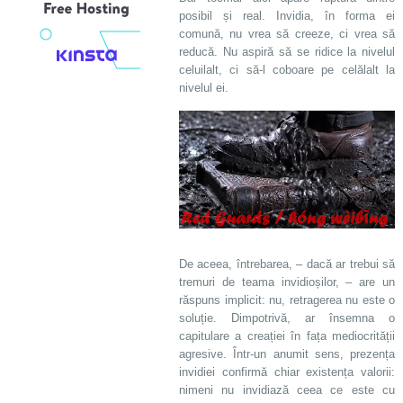
posibil și real. Invidia, în forma ei
comună, nu vrea să creeze, ci vrea să
reducă. Nu aspiră să se ridice la nivelul
celuilalt, ci să-l coboare pe celălalt la
nivelul ei.
De aceea, întrebarea, – dacă ar trebui să
tremuri de teama invidioșilor, – are un
răspuns implicit: nu, retragerea nu este o
soluție. Dimpotrivă, ar însemna o
capitulare a creației în fața mediocrității
agresive. Într-un anumit sens, prezența
invidiei confirmă chiar existența valorii:
nimeni nu invidiază ceea ce este cu