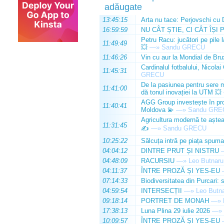
adăugate
13:45:15
Arta nu tace: Perjovschi cu 
16:59:59
NU CÂT ȘTIE, CI CÂT ÎȘI 
Petru Racu: jucători pe pile 
11:49:49
💥
—»
Sandu GRECU
11:46:26
Vin cu aur la Mondial de Bru
Cardinalul fotbalului, Nicolai
11:45:31
GRECU
De la pasiunea pentru sere m
11:41:00
dă tonul inovației la UTM 💥
AGG Group investește în prod
11:40:41
Moldova 💫
—»
Sandu GRE
Agricultura modernă te așteap
11:31:45
✍️
—»
Sandu GRECU
10:25:22
Sălcuța intră pe piața spuma
04:04:12
DINTRE PRUT ȘI NISTRU
04:48:09
RACURSIU
—»
Leo Butnaru
04:11:37
ÎNTRE PROZĂ ȘI YES-EU
07:14:33
Biodiversitatea din Purcari: 
04:59:54
INTERSECȚII
—»
Leo Butn
09:18:14
PORTRET DE MONAH
—»
17:38:13
Luna Plina 29 iulie 2026
—»
10:09:57
ÎNTRE PROZĂ ȘI YES-EU