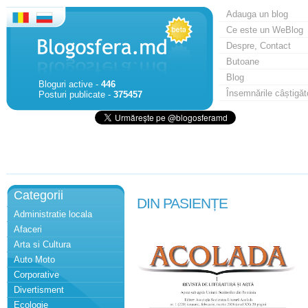
Adauga un blog
Ce este un WeBlog
Despre, Contact
Butoane
Blog
Bloguri active -
446
Însemnările câștigăt
Posturi publicate -
375457
Categorii
DIN PASIENȚE
Administratie locala
Afaceri
Arta si Cultura
Auto Moto
Corporative
Divertisment
Ecologie