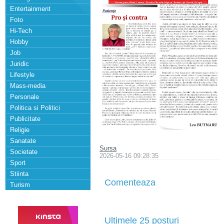
Entertainment
Foto
Hi-Tech
Hobby
Job
Juridic
Lifestyle
Mass-media
Personale
Politica si Politici
Publicitate
Religie
Sanatate
Sursa
Societate
2026-05-16 09:28:35
Sport
Stiinta
Comenteaza
Turism
Ultimele 25 posturi