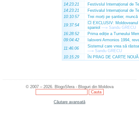
14:23:21
Festivslul Internațional de T
14:23:21
Festivalul Internațional de T
10:10:57
Trei morți pe șantier, muncă 
💥 EXCLUSIV: Moldoveanul Da
19:37:54
spaniol
—»
Sandu GRECU
16:28:52
Prima ediție a Turneului Mem
09:04:42
Ialoveni Armonios 1994, reve
Sistemul care vrea să răstoa
11:46:06
—»
Sandu GRECU
10:15:29
ÎN PRAG DE CARTE NOUĂ
© 2007 – 2026. BlogoSfera - Bloguri din Moldova
Căutare avansată