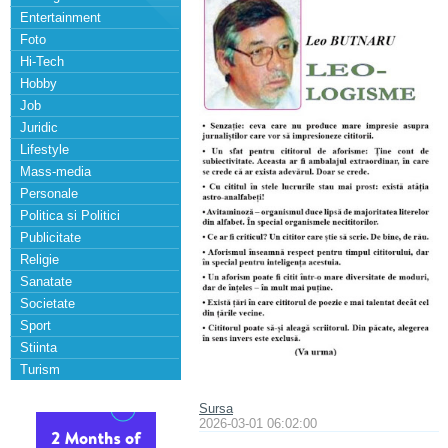
Entertainment
Foto
Hi-Tech
Hobby
Job
Juridic
Lifestyle
Mass-media
Personale
Politica si Politici
Publicitate
Religie
Sanatate
Societate
Sport
Stiinta
Turism
Sursa
2026-03-01 06:02:00