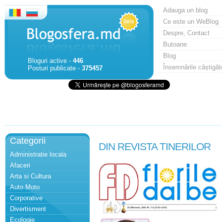
Adauga un blog
Ce este un WeBlog
Despre, Contact
Butoane
Blog
Bloguri active -
446
Însemnările câștigăt
Posturi publicate -
375457
Categorii
DIN REVISTA TINERILOR
Administratie locala
Afaceri
Arta si Cultura
Auto Moto
Corporative
Divertisment
Ecologie