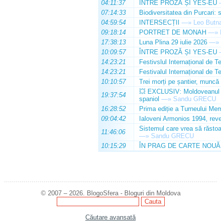
04:11:37
ÎNTRE PROZĂ ȘI YES-EU
07:14:33
Biodiversitatea din Purcari: 
04:59:54
INTERSECȚII
—»
Leo Butn
09:18:14
PORTRET DE MONAH
—»
17:38:13
Luna Plina 29 iulie 2026
—»
10:09:57
ÎNTRE PROZĂ ȘI YES-EU
14:23:21
Festivslul Internațional de T
14:23:21
Festivalul Internațional de T
10:10:57
Trei morți pe șantier, muncă 
💥 EXCLUSIV: Moldoveanul Da
19:37:54
spaniol
—»
Sandu GRECU
16:28:52
Prima ediție a Turneului Mem
09:04:42
Ialoveni Armonios 1994, reve
Sistemul care vrea să răstoa
11:46:06
—»
Sandu GRECU
10:15:29
ÎN PRAG DE CARTE NOUĂ
© 2007 – 2026. BlogoSfera - Bloguri din Moldova
Căutare avansată