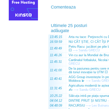
Comenteaza
Ultimele 25 posturi
adăugate
13:45:15
Arta nu tace: Perjovschi cu 
16:59:59
NU CÂT ȘTIE, CI CÂT ÎȘI 
Petru Racu: jucători pe pile 
11:49:49
💥
—»
Sandu GRECU
11:46:26
Vin cu aur la Mondial de Bru
Cardinalul fotbalului, Nicolai
11:45:31
GRECU
De la pasiunea pentru sere m
11:41:00
dă tonul inovației la UTM 💥
AGG Group investește în prod
11:40:41
Moldova 💫
—»
Sandu GRE
Agricultura modernă te așteap
11:31:45
✍️
—»
Sandu GRECU
10:25:22
Sălcuța intră pe piața spuma
04:04:12
DINTRE PRUT ȘI NISTRU
04:48:09
RACURSIU
—»
Leo Butnaru