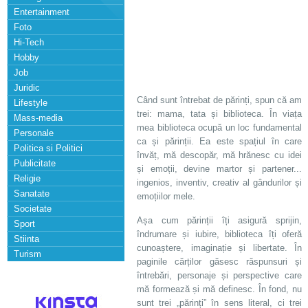
Entertainment
Foto
Hi-Tech
Hobby
Job
Juridic
Când sunt întrebat de părinți, spun că am
Lifestyle
trei: mama, tata și biblioteca. În viața
Mass-media
mea biblioteca ocupă un loc fundamental
Personale
ca și părinții. Ea este spațiul în care
Politica si Politici
învăț, mă descopăr, mă hrănesc cu idei
Publicitate
și emoții, devine martor și partener...
Religie
ingenios, inventiv, creativ al gândurilor și
Sanatate
emoțiilor mele.
Societate
Așa cum părinții îți asigură sprijin,
Sport
îndrumare și iubire, biblioteca îți oferă
Stiinta
cunoaștere, imaginație și libertate. În
Turism
paginile cărților găsesc răspunsuri și
întrebări, personaje și perspective care
mă formează și mă definesc. În fond, nu
sunt trei „părinți” în sens literal, ci trei