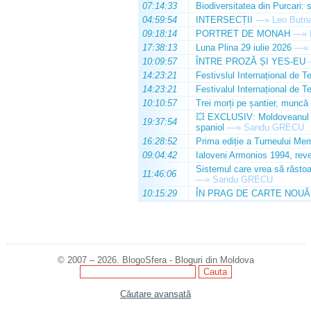
07:14:33
Biodiversitatea din Purcari: 
04:59:54
INTERSECȚII
—»
Leo Butn
09:18:14
PORTRET DE MONAH
—»
17:38:13
Luna Plina 29 iulie 2026
—»
10:09:57
ÎNTRE PROZĂ ȘI YES-EU
14:23:21
Festivslul Internațional de T
14:23:21
Festivalul Internațional de T
10:10:57
Trei morți pe șantier, muncă 
💥 EXCLUSIV: Moldoveanul Da
19:37:54
spaniol
—»
Sandu GRECU
16:28:52
Prima ediție a Turneului Mem
09:04:42
Ialoveni Armonios 1994, reve
Sistemul care vrea să răstoa
11:46:06
—»
Sandu GRECU
10:15:29
ÎN PRAG DE CARTE NOUĂ
© 2007 – 2026. BlogoSfera - Bloguri din Moldova
Căutare avansată