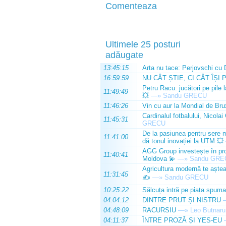
Comenteaza
Ultimele 25 posturi
adăugate
13:45:15
Arta nu tace: Perjovschi cu 
16:59:59
NU CÂT ȘTIE, CI CÂT ÎȘI 
Petru Racu: jucători pe pile 
11:49:49
💥
—»
Sandu GRECU
11:46:26
Vin cu aur la Mondial de Bru
Cardinalul fotbalului, Nicolai
11:45:31
GRECU
De la pasiunea pentru sere m
11:41:00
dă tonul inovației la UTM 💥
AGG Group investește în prod
11:40:41
Moldova 💫
—»
Sandu GRE
Agricultura modernă te așteap
11:31:45
✍️
—»
Sandu GRECU
10:25:22
Sălcuța intră pe piața spuma
04:04:12
DINTRE PRUT ȘI NISTRU
04:48:09
RACURSIU
—»
Leo Butnaru
04:11:37
ÎNTRE PROZĂ ȘI YES-EU