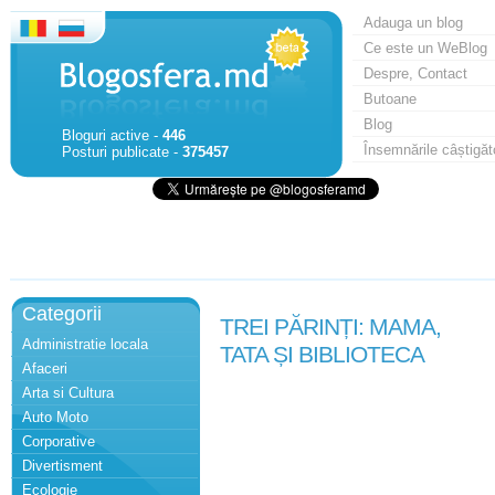
Adauga un blog
Ce este un WeBlog
Despre, Contact
Butoane
Blog
Bloguri active -
446
Însemnările câștigăt
Posturi publicate -
375457
Categorii
TREI PĂRINȚI: MAMA,
Administratie locala
TATA ȘI BIBLIOTECA
Afaceri
Arta si Cultura
Auto Moto
Corporative
Divertisment
Ecologie